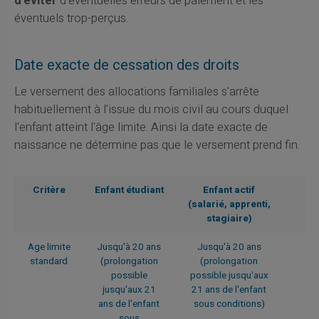
d'éviter
d'éventuelles erreurs de paiement et les
éventuels trop-perçus.
Date exacte de cessation des droits
Le versement des allocations familiales s'arrête
habituellement à l'issue du mois civil au cours duquel
l'enfant atteint l'âge limite. Ainsi la date exacte de
naissance ne détermine pas que le versement prend fin.
Critère
Enfant étudiant
Enfant actif
(salarié, apprenti,
stagiaire)
Age limite
Jusqu'à 20 ans
Jusqu'à 20 ans
standard
(prolongation
(prolongation
possible
possible jusqu'aux
jusqu'aux 21
21 ans de l'enfant
ans de l'enfant
sous conditions)
sous