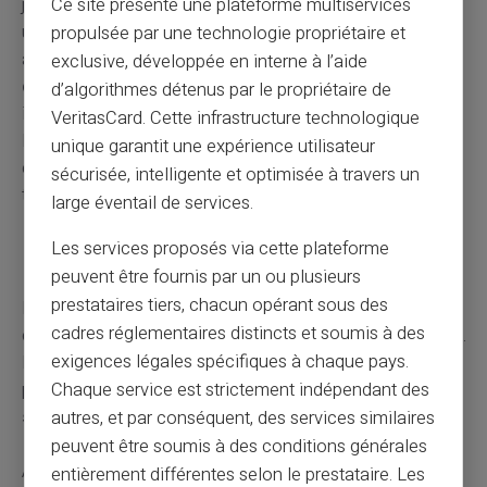
Ce site présente une plateforme multiservices
justificative attestant que l'enfant est bien inscrit dans
une université ou école à l'étranger et qu'il suit
propulsée par une technologie propriétaire et
assidûment sa formation. N'oubliez pas de
fournir ces
exclusive, développée en interne à l’aide
documents
dans les temps impartis pour prévenir toute
d’algorithmes détenus par le propriétaire de
interruption du versement des allocations familiales.
VeritasCard. Cette infrastructure technologique
N'oubliez pas de contacter la CAF pour obtenir la liste
unique garantit une expérience utilisateur
complète des documents requis et les modalités de
sécurisée, intelligente et optimisée à travers un
transmission.
large éventail de services.
Les services proposés via cette plateforme
Rupture de contrat d'apprentissage
peuvent être fournis par un ou plusieurs
prestataires tiers, chacun opérant sous des
La rupture d'un contrat d'apprentissage peut avoir des
cadres réglementaires distincts et soumis à des
conséquences sur le maintien des allocations familiales.
exigences légales spécifiques à chaque pays.
En effet, si l'enfant n'est plus en formation il risque de ne
plus être reconnu comme tel — ce qui peut
entraîner la
Chaque service est strictement indépendant des
suspension du versement
des allocations.
autres, et par conséquent, des services similaires
peuvent être soumis à des conditions générales
Après la rupture d'un contrat d'apprentissage, il existe un
entièrement différentes selon le prestataire. Les