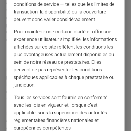
délai de régularisation
où les allocations restent
conditions de service — telles que les limites de
versées. Ce délai laissant le temps au jeune de trouver
transaction, la disponibilité ou la couverture —
une autre formation ou un emploi sans coupure brutale
peuvent donc varier considérablement.
pour les parents. Prenez soin de vérifier auprès de la
Pour maintenir une certaine clarté et offrir une
CAF pour connaître la durée exacte de ce délai et les
expérience utilisateur simplifiée, les informations
conditions à remplir pour en bénéficier.
affichées sur ce site reflètent les conditions les
plus avantageuses actuellement disponibles au
Enfant en service civique
sein de notre réseau de prestataires. Elles
Le statut d'un enfant engagé dans un service civique est
peuvent ne pas représenter les conditions
particulier en ce qui concerne les allocations familiales.
spécifiques applicables à chaque prestataire ou
Puisque le service civique est considéré comme un
juridiction.
engagement non rémunéré, cela peut avoir un
impact
Tous les services sont fournis en conformité
sur le droit
aux allocations.
avec les lois en vigueur et, lorsque c’est
applicable, sous la supervision des autorités
Pour le calcul des ressources prises en compte, la CAF
réglementaires financières nationales et
considère généralement l'indemnité perçue par l'enfant
européennes compétentes.
en service civique. Cependant, cette indemnité bénéficie