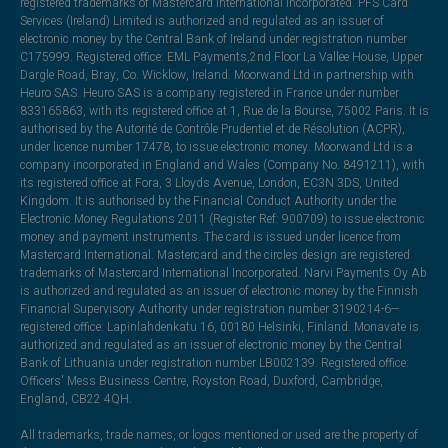
registered trademarks of Mastercard International Incorporated. PFS Card
Services (Ireland) Limited is authorized and regulated as an issuer of
electronic money by the Central Bank of Ireland under registration number
C175999. Registered office: EML Payments,2nd Floor La Vallee House, Upper
Dargle Road, Bray, Co. Wicklow, Ireland. Moorwand Ltd in partnership with
Heuro SAS. Heuro SAS is a company registered in France under number
833165863, with its registered office at 1, Rue de la Bourse, 75002 Paris. It is
authorised by the Autorité de Contrôle Prudentiel et de Résolution (ACPR),
under licence number 17478, to issue electronic money. Moorwand Ltd is a
company incorporated in England and Wales (Company No. 8491211), with
its registered office at Fora, 3 Lloyds Avenue, London, EC3N 3DS, United
Kingdom. It is authorised by the Financial Conduct Authority under the
Electronic Money Regulations 2011 (Register Ref: 900709) to issue electronic
money and payment instruments. The card is issued under licence from
Mastercard International. Mastercard and the circles design are registered
trademarks of Mastercard International Incorporated. Narvi Payments Oy Ab
is authorized and regulated as an issuer of electronic money by the Finnish
Financial Supervisory Authority under registration number 3190214-6—
registered office: Lapinlahdenkatu 16, 00180 Helsinki, Finland. Monavate is
authorized and regulated as an issuer of electronic money by the Central
Bank of Lithuania under registration number LB002139. Registered office:
Officers' Mess Business Centre, Royston Road, Duxford, Cambridge,
England, CB22 4QH.
All trademarks, trade names, or logos mentioned or used are the property of