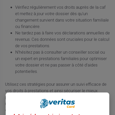
Vérifiez régulièrement vos droits auprès de la caf
et mettez à jour votre dossier dès qu'un
changement survient dans votre situation familiale
ou financière.
Ne tardez pas à faire vos déclarations annuelles de
revenus. Ces données sont cruciales pour le calcul
de vos prestations.
N'hésitez pas à consulter un conseiller social ou
un expert en prestations familiales pour optimiser
votre dossier et ne pas passer à côté d’aides
potentielles.
Utilisez ces stratégies pour assurer un suivi efficace de
vos droits à prestations et ainsi sécuriser le mieux
possible votre situation financière face à l'évolution
rapide de vos obligations familiales. N’oubliez jamais
qu’un petit effort administratif peut souvent rapporter