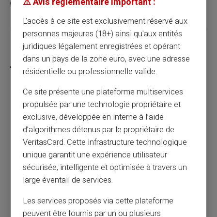
⚠️ Avis réglementaire important :
gros !
L'accès à ce site est exclusivement réservé aux
personnes majeures (18+) ainsi qu'aux entités
juridiques légalement enregistrées et opérant
Partager cet article
dans un pays de la zone euro, avec une adresse
résidentielle ou professionnelle valide.
Ce site présente une plateforme multiservices
propulsée par une technologie propriétaire et
Paiement de la caf : comment recevoir ses
prestations sociales ?
exclusive, développée en interne à l’aide
d’algorithmes détenus par le propriétaire de
VeritasCard. Cette infrastructure technologique
Article précédent
unique garantit une expérience utilisateur
sécurisée, intelligente et optimisée à travers un
large éventail de services.
Les multiples avantages d’une carte sans
compte bancaire
Les services proposés via cette plateforme
peuvent être fournis par un ou plusieurs