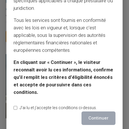
spécifiques applicables à chaque prestataire ou
Une carte bancaire gratuite sans compte, ça
juridiction.
existe ?
Vous avez tapé cette recherche parce que votre banque vous
Tous les services sont fournis en conformité
facture 50 € par an pour une carte que vo...
avec les lois en vigueur et, lorsque c’est
applicable, sous la supervision des autorités
Lire la suite
réglementaires financières nationales et
européennes compétentes.
En cliquant sur « Continuer », le visiteur
reconnaît avoir lu ces informations, confirme
qu’il remplit les critères d’éligibilité énoncés
et accepte de poursuivre dans ces
conditions.
J’ai lu et j’accepte les conditions ci-dessus.
Continuer
27/07/2026
Veritas
Carte prépayée