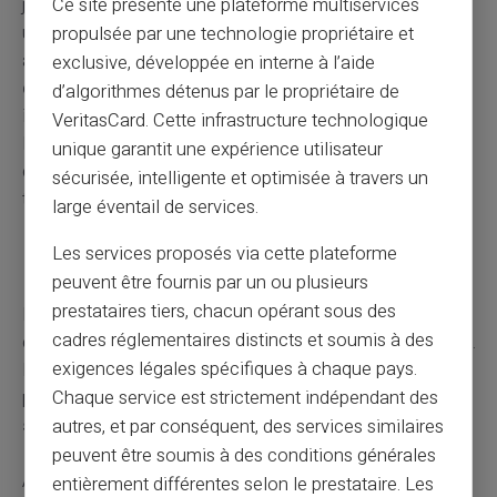
Ce site présente une plateforme multiservices
justificative attestant que l'enfant est bien inscrit dans
une université ou école à l'étranger et qu'il suit
propulsée par une technologie propriétaire et
assidûment sa formation. N'oubliez pas de
fournir ces
exclusive, développée en interne à l’aide
documents
dans les temps impartis pour prévenir toute
d’algorithmes détenus par le propriétaire de
interruption du versement des allocations familiales.
VeritasCard. Cette infrastructure technologique
N'oubliez pas de contacter la CAF pour obtenir la liste
unique garantit une expérience utilisateur
complète des documents requis et les modalités de
sécurisée, intelligente et optimisée à travers un
transmission.
large éventail de services.
Les services proposés via cette plateforme
Rupture de contrat d'apprentissage
peuvent être fournis par un ou plusieurs
prestataires tiers, chacun opérant sous des
La rupture d'un contrat d'apprentissage peut avoir des
cadres réglementaires distincts et soumis à des
conséquences sur le maintien des allocations familiales.
exigences légales spécifiques à chaque pays.
En effet, si l'enfant n'est plus en formation il risque de ne
plus être reconnu comme tel — ce qui peut
entraîner la
Chaque service est strictement indépendant des
suspension du versement
des allocations.
autres, et par conséquent, des services similaires
peuvent être soumis à des conditions générales
Après la rupture d'un contrat d'apprentissage, il existe un
entièrement différentes selon le prestataire. Les