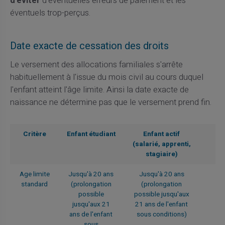
d'éviter
d'éventuelles erreurs de paiement et les
éventuels trop-perçus.
Date exacte de cessation des droits
Le versement des allocations familiales s'arrête
habituellement à l'issue du mois civil au cours duquel
l'enfant atteint l'âge limite. Ainsi la date exacte de
naissance ne détermine pas que le versement prend fin.
Critère
Enfant étudiant
Enfant actif
(salarié, apprenti,
stagiaire)
Age limite
Jusqu'à 20 ans
Jusqu'à 20 ans
standard
(prolongation
(prolongation
possible
possible jusqu'aux
jusqu'aux 21
21 ans de l'enfant
ans de l'enfant
sous conditions)
sous