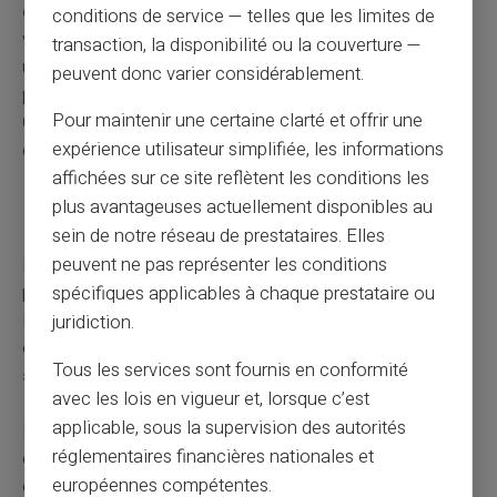
délai de régularisation
où les allocations restent
conditions de service — telles que les limites de
versées. Ce délai laissant le temps au jeune de trouver
transaction, la disponibilité ou la couverture —
une autre formation ou un emploi sans coupure brutale
peuvent donc varier considérablement.
pour les parents. Prenez soin de vérifier auprès de la
Pour maintenir une certaine clarté et offrir une
CAF pour connaître la durée exacte de ce délai et les
expérience utilisateur simplifiée, les informations
conditions à remplir pour en bénéficier.
affichées sur ce site reflètent les conditions les
plus avantageuses actuellement disponibles au
Enfant en service civique
sein de notre réseau de prestataires. Elles
Le statut d'un enfant engagé dans un service civique est
peuvent ne pas représenter les conditions
particulier en ce qui concerne les allocations familiales.
spécifiques applicables à chaque prestataire ou
Puisque le service civique est considéré comme un
juridiction.
engagement non rémunéré, cela peut avoir un
impact
Tous les services sont fournis en conformité
sur le droit
aux allocations.
avec les lois en vigueur et, lorsque c’est
applicable, sous la supervision des autorités
Pour le calcul des ressources prises en compte, la CAF
réglementaires financières nationales et
considère généralement l'indemnité perçue par l'enfant
européennes compétentes.
en service civique. Cependant, cette indemnité bénéficie