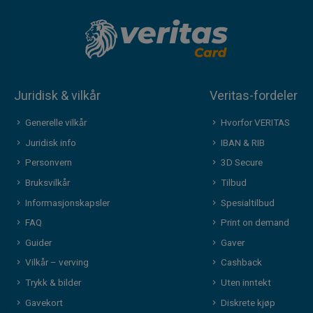
Juridisk & vilkår
Veritas-fordeler
Generelle vilkår
Hvorfor VERITAS
Juridisk info
IBAN & RIB
Personvern
3D Secure
Bruksvilkår
Tilbud
Informasjonskapsler
Spesialtilbud
FAQ
Print on demand
Guider
Gaver
Vilkår – verving
Cashback
Trykk & bilder
Uten inntekt
Gavekort
Diskrete kjøp