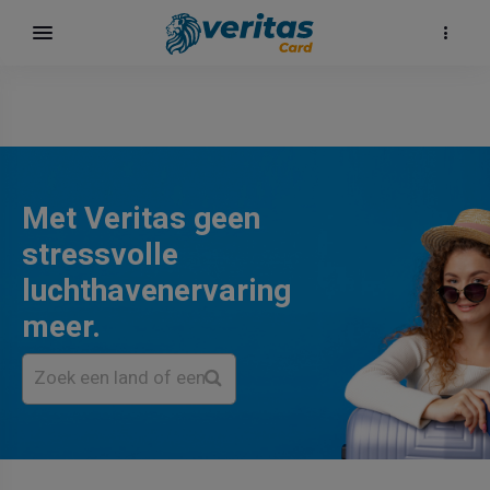
Met Veritas geen
stressvolle
luchthavenervaring
meer.