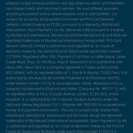
propose a super in-house platform and app where our clients and members
can choose fintech and non-fintech services. We used different providers
according to product and/or service requests and/or client profiles. Our
issuers for accounts and payment instrument are PFS Card Services
(Ireland) Limited (trading as PCSIL) pursuant to a license by Mastercard
International, Narvi Payments Oy Ab, Monavate UAB pursuant to a license
by Mastercard International. Mastercard and the Mastercard Brand Mark are
registered trademarks of Mastercard International Incorporated. PFS Card
Services (Ireland) Limited is authorized and regulated as an issuer of
electronic money by the Central Bank of Ireland under registration number
C175999. Registered office: EML Payments,2nd Floor La Vallee House, Upper
Dargle Road, Bray, Co. Wicklow, Ireland. Moorwand Ltd in partnership with
Heuro SAS. Heuro SAS is a company registered in France under number
833165863, with its registered office at 1, Rue de la Bourse, 75002 Paris. It is
authorised by the Autorité de Contrôle Prudentiel et de Résolution (ACPR),
under licence number 17478, to issue electronic money. Moorwand Ltd is a
company incorporated in England and Wales (Company No. 8491211), with
its registered office at Fora, 3 Lloyds Avenue, London, EC3N 3DS, United
Kingdom. It is authorised by the Financial Conduct Authority under the
Electronic Money Regulations 2011 (Register Ref: 900709) to issue electronic
money and payment instruments. The card is issued under licence from
Mastercard International. Mastercard and the circles design are registered
trademarks of Mastercard International Incorporated. Narvi Payments Oy Ab
is authorized and regulated as an issuer of electronic money by the Finnish
Financial Supervisory Authority under registration number 3190214-6—