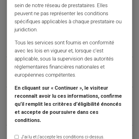
sein de notre réseau de prestataires. Elles
peuvent ne pas représenter les conditions
spécifiques applicables à chaque prestataire ou
juridiction.
Wat als ik met familie en vrienden reis?
Tous les services sont fournis en conformité
avec les lois en vigueur et, lorsque c’est
applicable, sous la supervision des autorités
réglementaires financières nationales et
Hoeveel kost het?
européennes compétentes.
En cliquant sur « Continuer », le visiteur
reconnaît avoir lu ces informations, confirme
Waar bevinden zich geselecteerde
qu’il remplit les critères d’éligibilité énoncés
luchthavenlounges?
et accepte de poursuivre dans ces
conditions.
J’ai lu et j’accepte les conditions ci-dessus.