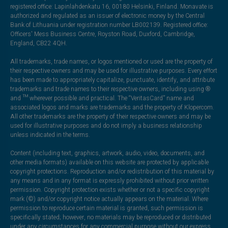
registered office: Lapinlahdenkatu 16, 00180 Helsinki, Finland. Monavate is
authorized and regulated as an issuer of electronic money by the Central
Bank of Lithuania under registration number LB002139. Registered office:
Officers' Mess Business Centre, Royston Road, Duxford, Cambridge,
England, CB22 4QH.
All trademarks, trade names, or logos mentioned or used are the property of
their respective owners and may be used for illustrative purposes. Every effort
has been made to appropriately capitalize, punctuate, identify, and attribute
trademarks and trade names to their respective owners, including using ®
and ™ wherever possible and practical. The “VeritasCard” name and
associated logos and marks are trademarks and the property of Klopercom.
All other trademarks are the property of their respective owners and may be
used for illustrative purposes and do not imply a business relationship
unless indicated in the terms.
Content (including text, graphics, artwork, audio, video, documents, and
other media formats) available on this website are protected by applicable
copyright protections. Reproduction and/or redistribution of this material by
any means and in any format is expressly prohibited without prior written
permission. Copyright protection exists whether or not a specific copyright
mark (©) and/or copyright notice actually appears on the material. Where
permission to reproduce certain material is granted, such permission is
specifically stated; however, no materials may be reproduced or distributed
under any circumstances for any commercial purpose without our express