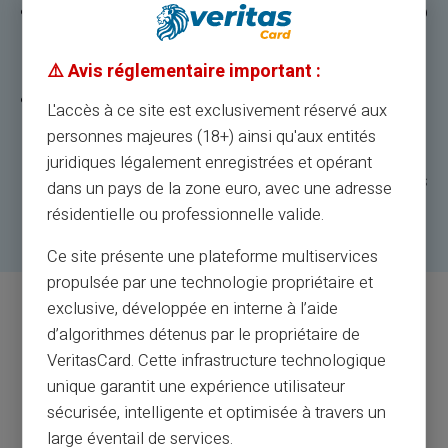
De meeste andere kaarten vragen je om een app
te downloaden, om een code of een pas te
genereren of een ander ingewikkeld proces.
⚠️ Avis réglementaire important :
Bij Veritas geloven we dat toegang tot de
L'accès à ce site est exclusivement réservé aux
luchthavenlounge eenvoudig moet zijn.
personnes majeures (18+) ainsi qu'aux entités
Selecteer gewoon de luchthaven waar je bent,
juridiques légalement enregistrées et opérant
ga naar de lounge en geniet van gratis wifi, gratis
dans un pays de la zone euro, avec une adresse
versnaperingen, comfortabele plek.
résidentielle ou professionnelle valide.
Ce site présente une plateforme multiservices
propulsée par une technologie propriétaire et
exclusive, développée en interne à l’aide
Veelgestelde vragen over
d’algorithmes détenus par le propriétaire de
VeritasCard. Cette infrastructure technologique
toegang tot luchthavenlounges
unique garantit une expérience utilisateur
sécurisée, intelligente et optimisée à travers un
large éventail de services.