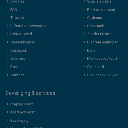
Cookies
Speciale deals
FAQ
Print on demand
Tutorials
Cadeaus
Referral-voorwaarden
Cashback
Print & beeld
Zonder inkomen
Cadeaukaarten
Discrete aankopen
Cashback
Delen
Over ons
Merk cadeaukaart
Partner
Geluksrad
Contact
Services & nieuws
Beveiliging & services
Prepaid kaart
Kaart activeren
Beveiliging