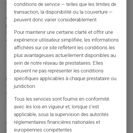
délai de régularisation
où les allocations restent
conditions de service — telles que les limites de
versées. Ce délai laissant le temps au jeune de trouver
transaction, la disponibilité ou la couverture —
une autre formation ou un emploi sans coupure brutale
peuvent donc varier considérablement.
pour les parents. Prenez soin de vérifier auprès de la
Pour maintenir une certaine clarté et offrir une
CAF pour connaître la durée exacte de ce délai et les
expérience utilisateur simplifiée, les informations
conditions à remplir pour en bénéficier.
affichées sur ce site reflètent les conditions les
plus avantageuses actuellement disponibles au
Enfant en service civique
sein de notre réseau de prestataires. Elles
Le statut d'un enfant engagé dans un service civique est
peuvent ne pas représenter les conditions
particulier en ce qui concerne les allocations familiales.
spécifiques applicables à chaque prestataire ou
Puisque le service civique est considéré comme un
juridiction.
engagement non rémunéré, cela peut avoir un
impact
Tous les services sont fournis en conformité
sur le droit
aux allocations.
avec les lois en vigueur et, lorsque c’est
applicable, sous la supervision des autorités
Pour le calcul des ressources prises en compte, la CAF
réglementaires financières nationales et
considère généralement l'indemnité perçue par l'enfant
européennes compétentes.
en service civique. Cependant, cette indemnité bénéficie