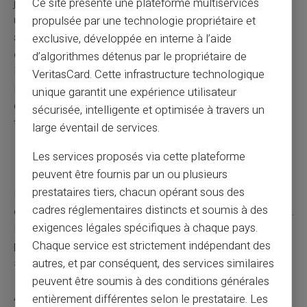
Ce site présente une plateforme multiservices
justificative attestant que l'enfant est bien inscrit dans
une université ou école à l'étranger et qu'il suit
propulsée par une technologie propriétaire et
assidûment sa formation. N'oubliez pas de
fournir ces
exclusive, développée en interne à l’aide
documents
dans les temps impartis pour prévenir toute
d’algorithmes détenus par le propriétaire de
interruption du versement des allocations familiales.
VeritasCard. Cette infrastructure technologique
N'oubliez pas de contacter la CAF pour obtenir la liste
unique garantit une expérience utilisateur
complète des documents requis et les modalités de
sécurisée, intelligente et optimisée à travers un
transmission.
large éventail de services.
Les services proposés via cette plateforme
Rupture de contrat d'apprentissage
peuvent être fournis par un ou plusieurs
prestataires tiers, chacun opérant sous des
La rupture d'un contrat d'apprentissage peut avoir des
cadres réglementaires distincts et soumis à des
conséquences sur le maintien des allocations familiales.
exigences légales spécifiques à chaque pays.
En effet, si l'enfant n'est plus en formation il risque de ne
plus être reconnu comme tel — ce qui peut
entraîner la
Chaque service est strictement indépendant des
suspension du versement
des allocations.
autres, et par conséquent, des services similaires
peuvent être soumis à des conditions générales
Après la rupture d'un contrat d'apprentissage, il existe un
entièrement différentes selon le prestataire. Les