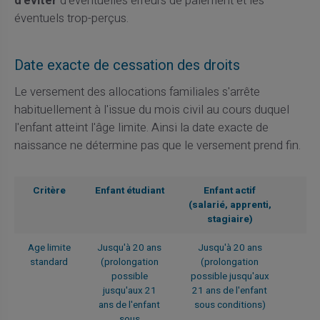
d'éviter
d'éventuelles erreurs de paiement et les
éventuels trop-perçus.
Date exacte de cessation des droits
Le versement des allocations familiales s'arrête
habituellement à l'issue du mois civil au cours duquel
l'enfant atteint l'âge limite. Ainsi la date exacte de
naissance ne détermine pas que le versement prend fin.
Critère
Enfant étudiant
Enfant actif
(salarié, apprenti,
stagiaire)
Age limite
Jusqu'à 20 ans
Jusqu'à 20 ans
standard
(prolongation
(prolongation
possible
possible jusqu'aux
jusqu'aux 21
21 ans de l'enfant
ans de l'enfant
sous conditions)
sous