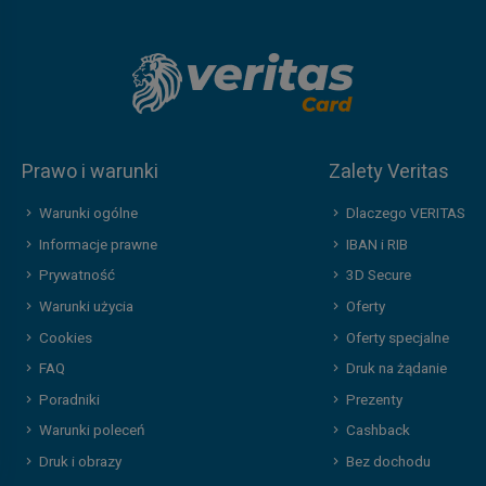
Prawo i warunki
Zalety Veritas
Warunki ogólne
Dlaczego VERITAS
Informacje prawne
IBAN i RIB
Prywatność
3D Secure
Warunki użycia
Oferty
Cookies
Oferty specjalne
FAQ
Druk na żądanie
Poradniki
Prezenty
Warunki poleceń
Cashback
Druk i obrazy
Bez dochodu