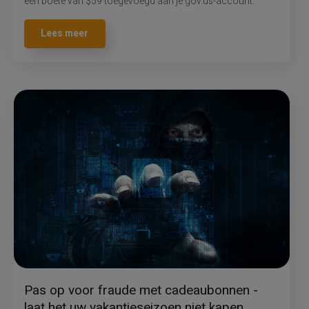
een boete van $59 toegevoegd aan je gov.us-account.”
Lees meer
Pas op voor fraude met cadeaubonnen -
laat het uw vakantieseizoen niet kapen