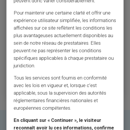
peuvent donc varier considérablement.
creditcardzwendelpraktijken uit het Covid-
tijdperk die klanten en bedrijven schaadt
Pour maintenir une certaine clarté et offrir une
expérience utilisateur simplifiée, les informations
De politie in de regio Niagara waarschuwt voor steeds vaker
voorkomende creditcardzwendels die tijdens de pandemie
affichées sur ce site reflètent les conditions les
worden gemeld.
plus avantageuses actuellement disponibles au
De regionale politie van Niagara zegt dat er een toename is
sein de notre réseau de prestataires. Elles
van frauduleuze creditcardtransacties naarmate meer
peuvent ne pas représenter les conditions
bedrijven telefonisch verkopen tijdens COVID-19.
De dienst zegt dat de fraude betrekking heeft op het gebruik
spécifiques applicables à chaque prestataire ou
van illegaal verkregen kaarten om koopwaar te bestellen
juridiction.
zonder medeweten van de kaarthouders.
Tous les services sont fournis en conformité
Lees meer
avec les lois en vigueur et, lorsque c’est
applicable, sous la supervision des autorités
réglementaires financières nationales et
européennes compétentes.
En cliquant sur « Continuer », le visiteur
reconnaît avoir lu ces informations, confirme