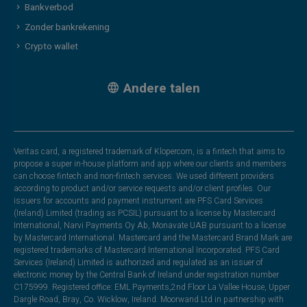
Bankverbod
Zonder bankrekening
Crypto wallet
Andere talen
Veritas card, a registered trademark of Klopercom, is a fintech that aims to
propose a super in-house platform and app where our clients and members
can choose fintech and non-fintech services. We used different providers
according to product and/or service requests and/or client profiles. Our
issuers for accounts and payment instrument are PFS Card Services
(Ireland) Limited (trading as PCSIL) pursuant to a license by Mastercard
International, Narvi Payments Oy Ab, Monavate UAB pursuant to a license
by Mastercard International. Mastercard and the Mastercard Brand Mark are
registered trademarks of Mastercard International Incorporated. PFS Card
Services (Ireland) Limited is authorized and regulated as an issuer of
electronic money by the Central Bank of Ireland under registration number
C175999. Registered office: EML Payments,2nd Floor La Vallee House, Upper
Dargle Road, Bray, Co. Wicklow, Ireland. Moorwand Ltd in partnership with