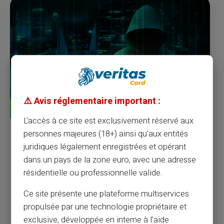
⚠️ Avis réglementaire important :
L'accès à ce site est exclusivement réservé aux
personnes majeures (18+) ainsi qu'aux entités
Bescherm uw bedrijf tegen fraude met
juridiques légalement enregistrées et opérant
cadeaubonnen tijdens de feestdagen
dans un pays de la zone euro, avec une adresse
De feestdagen zijn nu aangebroken. Natuurlijk kijken we
résidentielle ou professionnelle valide.
tegen de achtergrond van COVID-19 naar een seizoen dat
we nog nooit eerder hebben gezien.
Ce site présente une plateforme multiservices
Het is niet verwonderlijk dat veel consumenten ervoor kiezen
propulsée par une technologie propriétaire et
om het grootste deel van hun aankopen online te doen.
exclusive, développée en interne à l’aide
Maar terwijl het overslaan van de drukte en de chaos in het