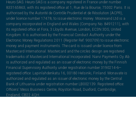
Heuro SAS. Heuro SAS is a company registered in France under number
833165863, with its registered office at 1, Rue de la Bourse, 75002 Paris. It is
authorised by the Autorité de Contrôle Prudentiel et de Résolution (ACPR),
under licence number 17478, to issue electronic money. Moorwand Ltd is a
company incorporated in England and Wales (Company No. 8491211), with
its registered office at Fora, 3 Lloyds Avenue, London, EC3N 3DS, United
Kingdom. It is authorised by the Financial Conduct Authority under the
Electronic Money Regulations 2011 (Register Ref: 900709) to issue electronic
money and payment instruments. The card is issued under licence from
Mastercard International. Mastercard and the circles design are registered
trademarks of Mastercard International Incorporated. Narvi Payments Oy Ab
is authorized and regulated as an issuer of electronic money by the Finnish
Financial Supervisory Authority under registration number 3190214-6—
registered office: Lapinlahdenkatu 16, 00180 Helsinki, Finland. Monavate is
authorized and regulated as an issuer of electronic money by the Central
Bank of Lithuania under registration number LB002139. Registered office:
Officers' Mess Business Centre, Royston Road, Duxford, Cambridge,
England, CB22 4QH.
All trademarks, trade names, or logos mentioned or used are the property of
their respective owners and may be used for illustrative purposes. Every effort
has been made to appropriately capitalize, punctuate, identify, and attribute
trademarks and trade names to their respective owners, including using ®
and ™ wherever possible and practical. The “VeritasCard” name and
associated logos and marks are trademarks and the property of Klopercom.