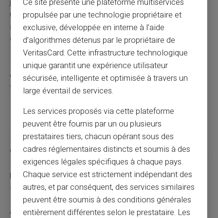
Ce site présente une plateforme multiservices
justificative attestant que l'enfant est bien inscrit dans
une université ou école à l'étranger et qu'il suit
propulsée par une technologie propriétaire et
assidûment sa formation. N'oubliez pas de
fournir ces
exclusive, développée en interne à l’aide
documents
dans les temps impartis pour prévenir toute
d’algorithmes détenus par le propriétaire de
interruption du versement des allocations familiales.
VeritasCard. Cette infrastructure technologique
N'oubliez pas de contacter la CAF pour obtenir la liste
unique garantit une expérience utilisateur
complète des documents requis et les modalités de
sécurisée, intelligente et optimisée à travers un
transmission.
large éventail de services.
Les services proposés via cette plateforme
Rupture de contrat d'apprentissage
peuvent être fournis par un ou plusieurs
prestataires tiers, chacun opérant sous des
La rupture d'un contrat d'apprentissage peut avoir des
cadres réglementaires distincts et soumis à des
conséquences sur le maintien des allocations familiales.
exigences légales spécifiques à chaque pays.
En effet, si l'enfant n'est plus en formation il risque de ne
plus être reconnu comme tel — ce qui peut
entraîner la
Chaque service est strictement indépendant des
suspension du versement
des allocations.
autres, et par conséquent, des services similaires
peuvent être soumis à des conditions générales
Après la rupture d'un contrat d'apprentissage, il existe un
entièrement différentes selon le prestataire. Les