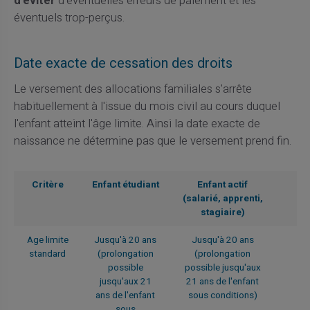
d'éviter
d'éventuelles erreurs de paiement et les
éventuels trop-perçus.
Date exacte de cessation des droits
Le versement des allocations familiales s'arrête
habituellement à l'issue du mois civil au cours duquel
l'enfant atteint l'âge limite. Ainsi la date exacte de
naissance ne détermine pas que le versement prend fin.
Critère
Enfant étudiant
Enfant actif
(salarié, apprenti,
stagiaire)
Age limite
Jusqu'à 20 ans
Jusqu'à 20 ans
standard
(prolongation
(prolongation
possible
possible jusqu'aux
jusqu'aux 21
21 ans de l'enfant
ans de l'enfant
sous conditions)
sous