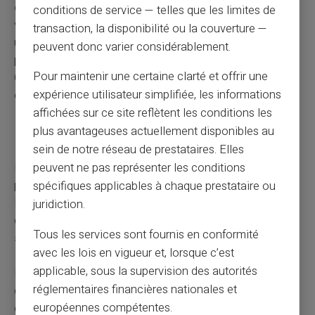
délai de régularisation
où les allocations restent
conditions de service — telles que les limites de
versées. Ce délai laissant le temps au jeune de trouver
transaction, la disponibilité ou la couverture —
une autre formation ou un emploi sans coupure brutale
peuvent donc varier considérablement.
pour les parents. Prenez soin de vérifier auprès de la
Pour maintenir une certaine clarté et offrir une
CAF pour connaître la durée exacte de ce délai et les
expérience utilisateur simplifiée, les informations
conditions à remplir pour en bénéficier.
affichées sur ce site reflètent les conditions les
plus avantageuses actuellement disponibles au
Enfant en service civique
sein de notre réseau de prestataires. Elles
Le statut d'un enfant engagé dans un service civique est
peuvent ne pas représenter les conditions
particulier en ce qui concerne les allocations familiales.
spécifiques applicables à chaque prestataire ou
Puisque le service civique est considéré comme un
juridiction.
engagement non rémunéré, cela peut avoir un
impact
Tous les services sont fournis en conformité
sur le droit
aux allocations.
avec les lois en vigueur et, lorsque c’est
applicable, sous la supervision des autorités
Pour le calcul des ressources prises en compte, la CAF
réglementaires financières nationales et
considère généralement l'indemnité perçue par l'enfant
européennes compétentes.
en service civique. Cependant, cette indemnité bénéficie