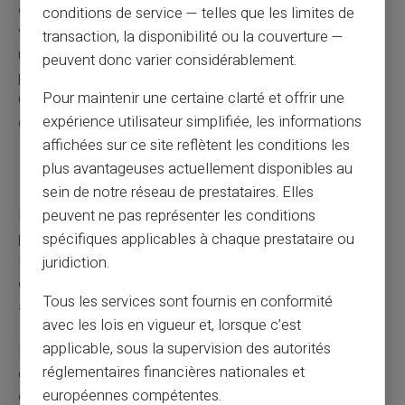
délai de régularisation
où les allocations restent
conditions de service — telles que les limites de
versées. Ce délai laissant le temps au jeune de trouver
transaction, la disponibilité ou la couverture —
une autre formation ou un emploi sans coupure brutale
peuvent donc varier considérablement.
pour les parents. Prenez soin de vérifier auprès de la
Pour maintenir une certaine clarté et offrir une
CAF pour connaître la durée exacte de ce délai et les
expérience utilisateur simplifiée, les informations
conditions à remplir pour en bénéficier.
affichées sur ce site reflètent les conditions les
plus avantageuses actuellement disponibles au
Enfant en service civique
sein de notre réseau de prestataires. Elles
Le statut d'un enfant engagé dans un service civique est
peuvent ne pas représenter les conditions
particulier en ce qui concerne les allocations familiales.
spécifiques applicables à chaque prestataire ou
Puisque le service civique est considéré comme un
juridiction.
engagement non rémunéré, cela peut avoir un
impact
Tous les services sont fournis en conformité
sur le droit
aux allocations.
avec les lois en vigueur et, lorsque c’est
applicable, sous la supervision des autorités
Pour le calcul des ressources prises en compte, la CAF
réglementaires financières nationales et
considère généralement l'indemnité perçue par l'enfant
européennes compétentes.
en service civique. Cependant, cette indemnité bénéficie