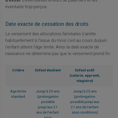
d'éviter
d'éventuelles erreurs de paiement et les
éventuels trop-perçus.
Date exacte de cessation des droits
Le versement des allocations familiales s'arrête
habituellement à l'issue du mois civil au cours duquel
l'enfant atteint l'âge limite. Ainsi la date exacte de
naissance ne détermine pas que le versement prend fin.
Critère
Enfant étudiant
Enfant actif
(salarié, apprenti,
stagiaire)
Age limite
Jusqu'à 20 ans
Jusqu'à 20 ans
standard
(prolongation
(prolongation
possible
possible jusqu'aux
jusqu'aux 21
21 ans de l'enfant
ans de l'enfant
sous conditions)
sous