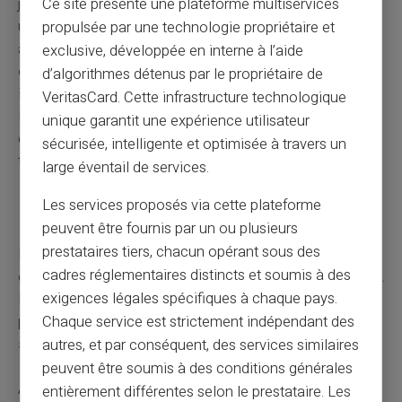
Ce site présente une plateforme multiservices
justificative attestant que l'enfant est bien inscrit dans
une université ou école à l'étranger et qu'il suit
propulsée par une technologie propriétaire et
assidûment sa formation. N'oubliez pas de
fournir ces
exclusive, développée en interne à l’aide
documents
dans les temps impartis pour prévenir toute
d’algorithmes détenus par le propriétaire de
interruption du versement des allocations familiales.
VeritasCard. Cette infrastructure technologique
N'oubliez pas de contacter la CAF pour obtenir la liste
unique garantit une expérience utilisateur
complète des documents requis et les modalités de
sécurisée, intelligente et optimisée à travers un
transmission.
large éventail de services.
Les services proposés via cette plateforme
Rupture de contrat d'apprentissage
peuvent être fournis par un ou plusieurs
prestataires tiers, chacun opérant sous des
La rupture d'un contrat d'apprentissage peut avoir des
cadres réglementaires distincts et soumis à des
conséquences sur le maintien des allocations familiales.
exigences légales spécifiques à chaque pays.
En effet, si l'enfant n'est plus en formation il risque de ne
plus être reconnu comme tel — ce qui peut
entraîner la
Chaque service est strictement indépendant des
suspension du versement
des allocations.
autres, et par conséquent, des services similaires
peuvent être soumis à des conditions générales
Après la rupture d'un contrat d'apprentissage, il existe un
entièrement différentes selon le prestataire. Les