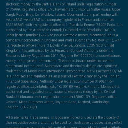
electronic money by the Central Bank of Ireland under registration number
C175999. Registered office: EML Payments,2nd Floor La Vallee House, Upper
Dargle Road, Bray, Co. Wicklow, Ireland. Moorwand Ltd in partnership with
Heuro SAS. Heuro SAS is a company registered in France under number
833165863, with its registered office at 1, Rue de la Bourse, 75002 Paris. It is
authorised by the Autorité de Contrôle Prudentiel et de Résolution (ACPR),
under licence number 17478, to issue electronic money. Moorwand Ltd is a
company incorporated in England and Wales (Company No. 8491211), with
its registered office at Fora, 3 Lloyds Avenue, London, EC3N 3DS, United
Kingdom. It is authorised by the Financial Conduct Authority under the
Electronic Money Regulations 2011 (Register Ref: 900709) to issue electronic
money and payment instruments. The card is issued under licence from
Mastercard International. Mastercard and the circles design are registered
trademarks of Mastercard International Incorporated. Narvi Payments Oy Ab
is authorized and regulated as an issuer of electronic money by the Finnish
Financial Supervisory Authority under registration number 3190214-6—
registered office: Lapinlahdenkatu 16, 00180 Helsinki, Finland. Monavate is
authorized and regulated as an issuer of electronic money by the Central
Bank of Lithuania under registration number LB002139. Registered office:
Officers' Mess Business Centre, Royston Road, Duxford, Cambridge,
England, CB22 4QH.
All trademarks, trade names, or logos mentioned or used are the property of
their respective owners and may be used for illustrative purposes. Every effort
has been made to appropriately capitalize, punctuate, identify, and attribute