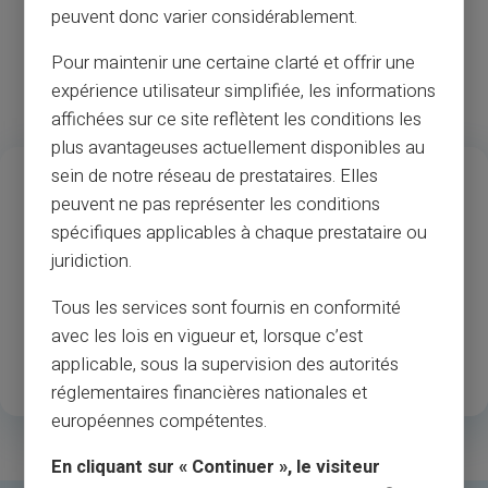
peuvent donc varier considérablement.
My Reserve account.
Pour maintenir une certaine clarté et offrir une
expérience utilisateur simplifiée, les informations
affichées sur ce site reflètent les conditions les
plus avantageuses actuellement disponibles au
13
37
M
sein de notre réseau de prestataires. Elles
peuvent ne pas représenter les conditions
Jarenlange ervaring
Acceptatie door
spécifiques applicables à chaque prestataire ou
handelaars en
juridiction.
1
.3M
35
Tous les services sont fournis en conformité
avec les lois en vigueur et, lorsque c’est
Tevreden geregistreerde
Beschikbare landen
applicable, sous la supervision des autorités
klanten
réglementaires financières nationales et
européennes compétentes.
En cliquant sur « Continuer », le visiteur