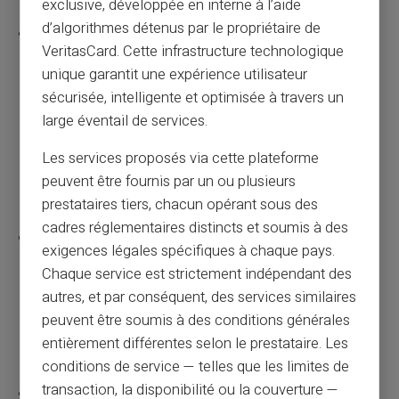
exclusive, développée en interne à l’aide
d’algorithmes détenus par le propriétaire de
Like all VERITAS customers, with a My Reserve
VeritasCard. Cette infrastructure technologique
account you also have access, via a human
unique garantit une expérience utilisateur
support (and not a robot), to the personalized
sécurisée, intelligente et optimisée à travers un
service of our concierge, travel reservations,
large éventail de services.
event planning and car rentals. The exclusive
Veritas concierge service allows our
Les services proposés via cette plateforme
customers to save time and make the most of
peuvent être fournis par un ou plusieurs
their moments of relaxation.
prestataires tiers, chacun opérant sous des
cadres réglementaires distincts et soumis à des
Unlike traditional establishments which may
exigences légales spécifiques à chaque pays.
require multiple eligibility conditions, the high-
Chaque service est strictement indépendant des
end My Reserve VERITAS account only requires
autres, et par conséquent, des services similaires
a minimum balance of 5,000 euros only.
peuvent être soumis à des conditions générales
(minimum amount and conditions subject to
entièrement différentes selon le prestataire. Les
change without notice)
conditions de service — telles que les limites de
transaction, la disponibilité ou la couverture —
So don’t wait any longer, apply for your Veritas