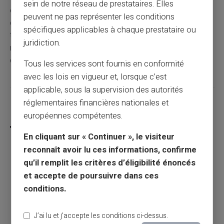
sein de notre réseau de prestataires. Elles
et en utilisant au mieux les outils mis à disposition,
peuvent ne pas représenter les conditions
chacun peut s'assurer de recevoir ses allocations en
spécifiques applicables à chaque prestataire ou
toute tranquillité. N'oubliez pas de mettre à jour
juridiction.
régulièrement vos informations et de vérifier les détails
de vos virements pour éviter toute mauvaise surprise.
Tous les services sont fournis en conformité
avec les lois en vigueur et, lorsque c’est
applicable, sous la supervision des autorités
réglementaires financières nationales et
Partager cet article
européennes compétentes.
En cliquant sur « Continuer », le visiteur
reconnaît avoir lu ces informations, confirme
qu’il remplit les critères d’éligibilité énoncés
Comment communiquer son iban à FDJ :
et accepte de poursuivre dans ces
guide pratique et conseils
conditions.
Article précédent
J’ai lu et j’accepte les conditions ci-dessus.