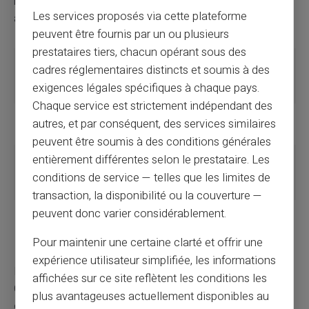
mettre à jour vos coordonnées sans délai dès que vous
Les services proposés via cette plateforme
avez de nouvelles informations à transmettre.
peuvent être fournis par un ou plusieurs
prestataires tiers, chacun opérant sous des
Type de
Critères
Date de
cadres réglementaires distincts et soumis à des
prestation
principaux
versement
exigences légales spécifiques à chaque pays.
(indicative)
Chaque service est strictement indépendant des
Allocations
Nombre d'enfants
Début du mois
autres, et par conséquent, des services similaires
familiales
à charge
suivant
peuvent être soumis à des conditions générales
entièrement différentes selon le prestataire. Les
Allocation
Situation
Entre le 5 et le 10
logement
résidentielle et
de chaque mois
conditions de service — telles que les limites de
financière
transaction, la disponibilité ou la couverture —
peuvent donc varier considérablement.
RSA
Ressources
Début du mois
inférieures au
suivant
Pour maintenir une certaine clarté et offrir une
plafond
expérience utilisateur simplifiée, les informations
L'obtention et le suivi des
prestations sociales
de la
affichées sur ce site reflètent les conditions les
CAF demandent une certaine rigueur et une bonne
plus avantageuses actuellement disponibles au
organisation. En comprenant bien les différentes étapes