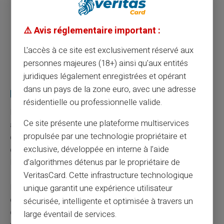
personnelles et professionnelles.
Planifiez les éventuels envois de documents
⚠️ Avis réglementaire important :
requis avant les périodes de forte affluence
comme la rentrée scolaire ou la fin de l'année
L'accès à ce site est exclusivement réservé aux
fiscale.
personnes majeures (18+) ainsi qu'aux entités
juridiques légalement enregistrées et opérant
Petit mémo pour la gestion de son compte
dans un pays de la zone euro, avec une adresse
bancaire
résidentielle ou professionnelle valide.
Le
compte bancaire
sur lequel sont versées les
Ce site présente une plateforme multiservices
allocations doit impérativement être à jour. Tout
propulsée par une technologie propriétaire et
changement de banque ou de coordonnées bancaires
exclusive, développée en interne à l’aide
doit immédiatement être signalé. La rapidité et
l'exactitude des virements en dépendent directement.
d’algorithmes détenus par le propriétaire de
VeritasCard. Cette infrastructure technologique
En cas de fermeture de
compte bancaire
non
unique garantit une expérience utilisateur
communiquée, les virements seront rejetés jusqu'à
sécurisée, intelligente et optimisée à travers un
correction manuelle du dossier. Prenez donc soin de
large éventail de services.