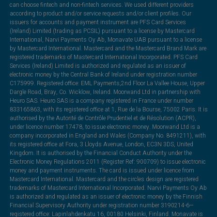
can choose fintech and non-fintech services. We used different providers
according to product and/or service requests and/or client profiles. Our
issuers for accounts and payment instrument are PFS Card Services
(Ireland) Limited (trading as PCSIL) pursuant to a license by Mastercard
International, Narvi Payments Oy Ab, Monavate UAB pursuant to a license
by Mastercard International. Mastercard and the Mastercard Brand Mark are
registered trademarks of Mastercard International Incorporated. PFS Card
Services (Ireland) Limited is authorized and regulated as an issuer of
electronic money by the Central Bank of Ireland under registration number
C175999. Registered office: EML Payments,2nd Floor La Vallee House, Upper
Dargle Road, Bray, Co. Wicklow, Ireland. Moorwand Ltd in partnership with
Heuro SAS. Heuro SAS is a company registered in France under number
833165863, with its registered office at 1, Rue de la Bourse, 75002 Paris. It is
authorised by the Autorité de Contrôle Prudentiel et de Résolution (ACPR),
under licence number 17478, to issue electronic money. Moorwand Ltd is a
company incorporated in England and Wales (Company No. 8491211), with
its registered office at Fora, 3 Lloyds Avenue, London, EC3N 3DS, United
Kingdom. It is authorised by the Financial Conduct Authority under the
Electronic Money Regulations 2011 (Register Ref: 900709) to issue electronic
money and payment instruments. The card is issued under licence from
Mastercard International. Mastercard and the circles design are registered
trademarks of Mastercard International Incorporated. Narvi Payments Oy Ab
is authorized and regulated as an issuer of electronic money by the Finnish
Financial Supervisory Authority under registration number 3190214-6—
registered office: Lapinlahdenkatu 16, 00180 Helsinki, Finland. Monavate is