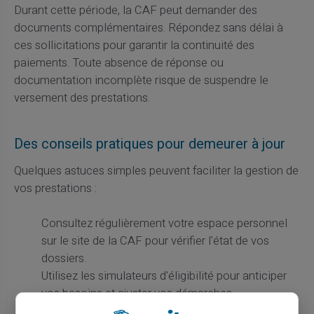
Durant cette période, la CAF peut demander des
documents complémentaires. Répondez sans délai à
ces sollicitations pour garantir la continuité des
paiements. Toute absence de réponse ou
documentation incomplète risque de suspendre le
versement des prestations.
Des conseils pratiques pour demeurer à jour
Quelques astuces simples peuvent faciliter la gestion de
vos prestations :
Consultez régulièrement votre espace personnel
sur le site de la CAF pour vérifier l'état de vos
dossiers.
Utilisez les simulateurs d'éligibilité pour anticiper
vos besoins et ajuster vos démarches.
Maintenez à jour toutes vos informations