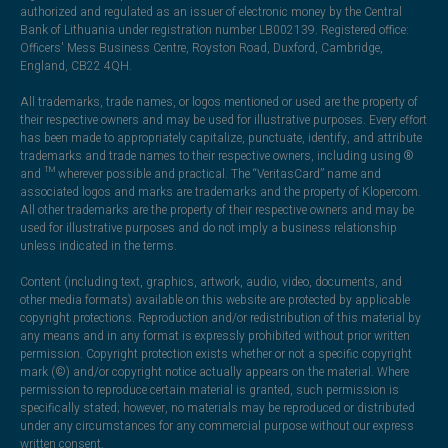
authorized and regulated as an issuer of electronic money by the Central
Bank of Lithuania under registration number LB002139. Registered office:
Officers' Mess Business Centre, Royston Road, Duxford, Cambridge,
England, CB22 4QH.
All trademarks, trade names, or logos mentioned or used are the property of
their respective owners and may be used for illustrative purposes. Every effort
has been made to appropriately capitalize, punctuate, identify, and attribute
trademarks and trade names to their respective owners, including using ®
and ™ wherever possible and practical. The “VeritasCard” name and
associated logos and marks are trademarks and the property of Klopercom.
All other trademarks are the property of their respective owners and may be
used for illustrative purposes and do not imply a business relationship
unless indicated in the terms.
Content (including text, graphics, artwork, audio, video, documents, and
other media formats) available on this website are protected by applicable
copyright protections. Reproduction and/or redistribution of this material by
any means and in any format is expressly prohibited without prior written
permission. Copyright protection exists whether or not a specific copyright
mark (©) and/or copyright notice actually appears on the material. Where
permission to reproduce certain material is granted, such permission is
specifically stated; however, no materials may be reproduced or distributed
under any circumstances for any commercial purpose without our express
written consent.