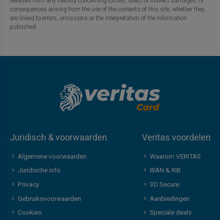
released from any liability concerning losses, direct or indirect damages, or
consequences arising from the use of the contents of this site, whether they
are linked to errors, omissions or the interpretation of the information
published.
Juridisch & voorwaarden
Veritas voordelen
Algemene voorwaarden
Waarom VERITAS
Juridische info
IBAN & RIB
Privacy
3D Secure
Gebruiksvoorwaarden
Aanbiedingen
Cookies
Speciale deals