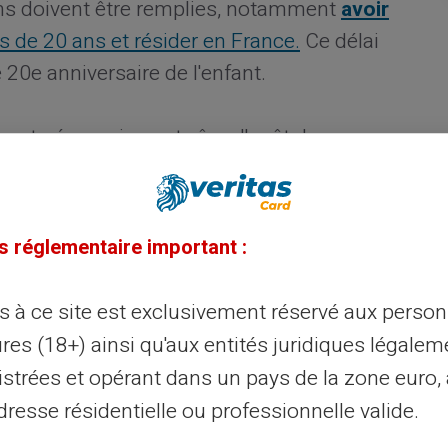
ons doivent être remplies, notamment
avoir
 de 20 ans et résider en France.
Ce délai
 20e anniversaire de l'enfant.
vent néanmoins entraîner l'arrêt du
ge limite. C'est notamment le cas par
ller et perçoit une rémunération dépassant
onsidéré à charge pour d'autres raisons. Pour
s réglementaire important :
gibilité aux allocations familiales
, vous
D'où l'importance de bien
vérifier les
ès à ce site est exclusivement réservé aux perso
s familiales pour éviter toute interruption.
res (18+) ainsi qu'aux entités juridiques légalem
istrées et opérant dans un pays de la zone euro,
près 20 ans
resse résidentielle ou professionnelle valide.