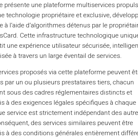
te présente une plateforme multiservices propul
ant de déroger à cette règle : les
ne technologie propriétaire et exclusive, dévelop
cations familiales après 20 ans est
e à l’aide d’algorithmes détenus par le propriétai
maîtriser les conditions pour continuer à
asCard. Cette infrastructure technologique uniqu
s.
it une expérience utilisateur sécurisée, intelligen
sée à travers un large éventail de services.
fant poursuit des études notamment
liales peuvent continuer à être versées
ervices proposés via cette plateforme peuvent êt
ation de justificatifs.
s par un ou plusieurs prestataires tiers, chacun
rentissage peut permettre de prolonger le
nt sous des cadres réglementaires distincts et
ne vérification des conditions spécifiques
s à des exigences légales spécifiques à chaque 
t à la formation.
e service est strictement indépendant des autre
ravaille une activité professionnelle, ses
onséquent, des services similaires peuvent être
un certain plafond pour que les allocations
s à des conditions générales entièrement différ