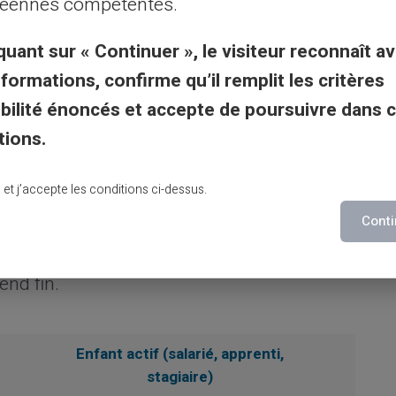
éennes compétentes.
insi il est essentiel de déclarer tout
rsuite d'études de l'enfant en fournissant
quant sur « Continuer », le visiteur reconnaît av
on
précise et à jour permet d'éviter
nformations, confirme qu’il remplit les critères
es éventuels trop-perçus.
gibilité énoncés et accepte de poursuivre dans 
tions.
roits
lu et j’accepte les conditions ci-dessus.
Conti
s s'arrête habituellement à l'issue du mois
'âge limite. Ainsi la date exacte de naissance
end fin.
Enfant actif (salarié, apprenti,
stagiaire)