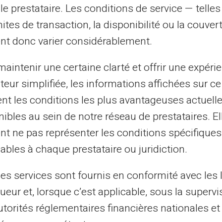
le prestataire. Les conditions de service — telle
herche active d'emploi après la fin des
mites de transaction, la disponibilité ou la couve
ines conditions de continuer à bénéficier
nt donc varier considérablement.
un temps déterminé.
ns un service civique peut également
aintenir une certaine clarté et offrir une expéri
ions familiales puisque ce statut est
ateur simplifiée, les informations affichées sur ce
n salariée.
tent les conditions les plus avantageuses actuel
ibles au sein de notre réseau de prestataires. El
légié pour se renseigner auprès de la CAF
nt ne pas représenter les conditions spécifiques
s et les documents requis. Une déclaration
ables à chaque prestataire ou juridiction.
 bénéficier des allocations familiales le
les services sont fournis en conformité avec les 
ueur et, lorsque c’est applicable, sous la supervi
es dispose de dispositifs de vérification
utorités réglementaires financières nationales et
isfont toujours les conditions pour