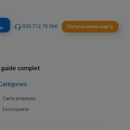
020.712.70.566
Получи свою карту
N -
e guide complet
Catégories
Carte prépayée
Escroquerie