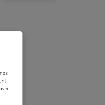
nnes
ent
 avec