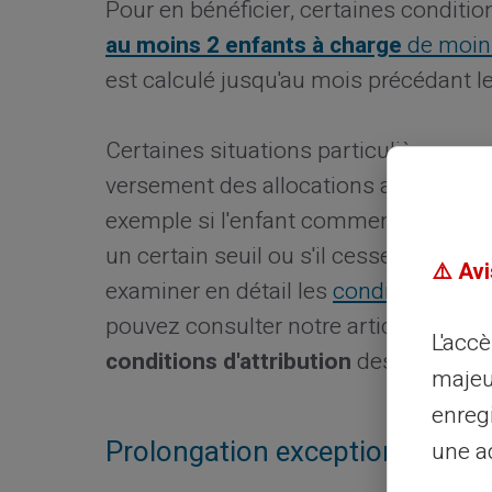
Pour en bénéficier, certaines conditi
au moins 2 enfants à charge
de moins
est calculé jusqu'au mois précédant le
Certaines situations particulières peu
versement des allocations avant cet â
exemple si l'enfant commence à travai
un certain seuil ou s'il cesse d'être c
⚠️ Avi
examiner en détail les
conditions d'éli
pouvez consulter notre article dédié. 
L'acc
conditions d'attribution
des allocation
majeu
enreg
Prolongation exceptionnelle a
une ad