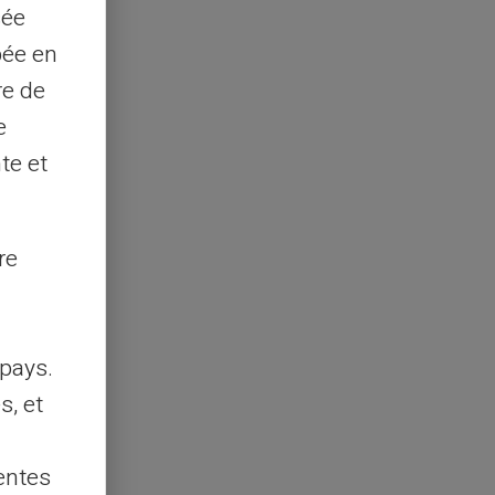
sée
pée en
re de
e
te et
re
pays.
s, et
entes