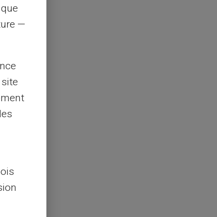
s que
rture —
ence
 site
lement
les
lois
sion