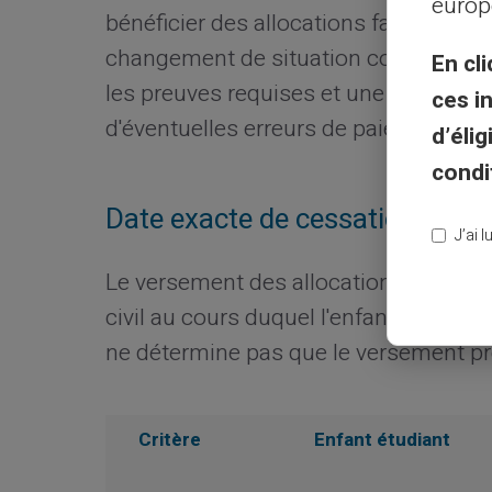
europ
bénéficier des allocations familiales; a
changement de situation comme la pou
En cli
les preuves requises et une déclarati
ces i
d'éventuelles erreurs de paiement et l
d’éli
condi
Date exacte de cessation des d
J’ai 
Le versement des allocations familiale
civil au cours duquel l'enfant atteint l
ne détermine pas que le versement pr
Critère
Enfant étudiant