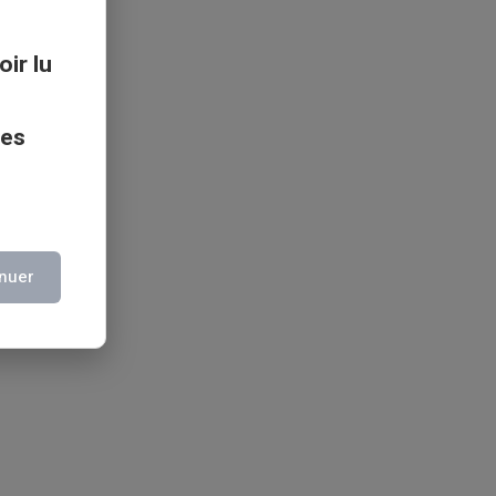
oir lu
ces
nuer