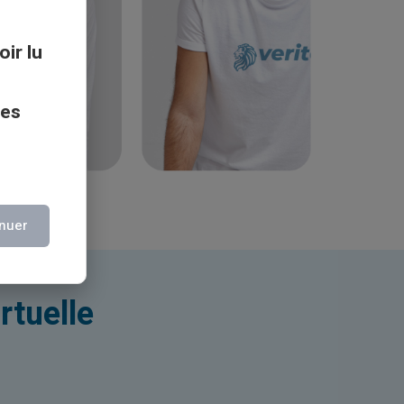
oir lu
ces
nuer
rtuelle