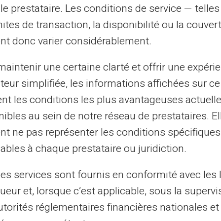
VERITAS Mastercard® ?
le prestataire. Les conditions de service — telle
mites de transaction, la disponibilité ou la couve
nt donc varier considérablement.
une
carte prépayée virtuelle VERITAS Masterca
aintenir une certaine clarté et offrir une expéri
suivre ces quelques étapes :
ateur simplifiée, les informations affichées sur ce
tent les conditions les plus avantageuses actuel
ou tout simplement
ibles au sein de notre réseau de prestataires. El
equel vous êtes en ce
nt ne pas représenter les conditions spécifiques
tenir ma
carte
'.
ables à chaque prestataire ou juridiction.
on en indiquant vos
les services sont fournis en conformité avec les 
t
pour régler les frais
ueur et, lorsque c’est applicable, sous la supervi
virtuelle.
utorités réglementaires financières nationales et