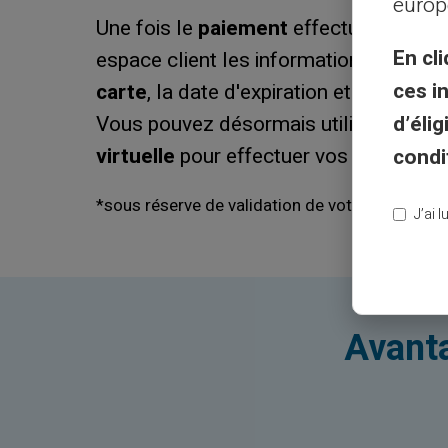
europ
Une fois le
paiement
effectué, vous r
En cli
espace client les informations conten
ces i
carte
, la date d'expiration et le crypt
d’éli
Vous pouvez désormais utiliser votre
virtuelle
pour effectuer vos
transactio
condi
*sous réserve de validation de votre identificat
J’ai 
Avanta