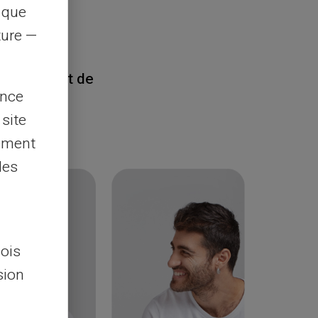
s que
rture —
rd®
, il suffit de
ence
 site
lement
les
lois
sion