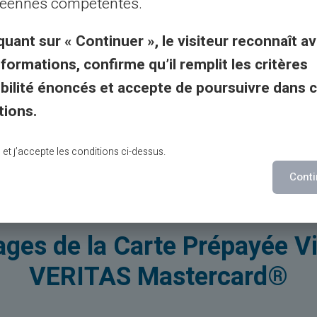
éennes compétentes.
ecevez* dans votre
quant sur « Continuer », le visiteur reconnaît av
ant votre numéro de
nformations, confirme qu’il remplit les critères
ogramme visuel (CVV).
gibilité énoncés et accepte de poursuivre dans 
carte prépayée
ns en ligne.
tions.
ion digitale
lu et j’accepte les conditions ci-dessus.
Conti
ges de la Carte Prépayée Vi
VERITAS Mastercard®