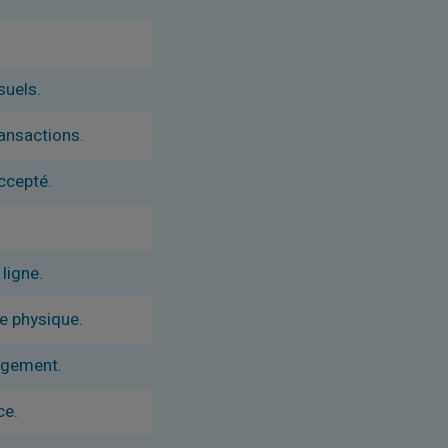
suels.
ransactions.
ccepté.
ligne.
te physique.
gagement.
ce.