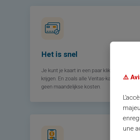
Het is snel
Je kunt je kaart in een paar klikken
⚠️ Avi
krijgen. En zoals alle Veritas-kaarten:
geen maandelijkse kosten.
L'acc
majeu
enreg
une ad