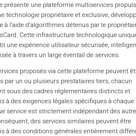
te présente une plateforme multiservices propul
ne technologie propriétaire et exclusive, dévelop
Beveiliging op het internet
e à l’aide d’algorithmes détenus par le propriétai
asCard. Cette infrastructure technologique uniqu
Houd je creditcard en account veilig.
it une expérience utilisateur sécurisée, intelligen
De virtuele kaart van Veritas is geen
creditcard en is niet gekoppeld aan uw
sée à travers un large éventail de services.
bankrekening.
ervices proposés via cette plateforme peuvent êt
s par un ou plusieurs prestataires tiers, chacun
nt sous des cadres réglementaires distincts et
s à des exigences légales spécifiques à chaque 
e service est strictement indépendant des autre
onséquent, des services similaires peuvent être
obtenir une carte prépayée 
s à des conditions générales entièrement différ