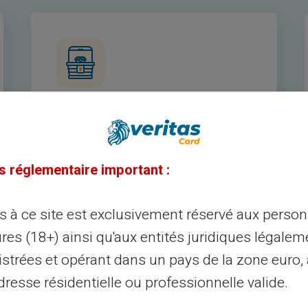
Privé-leven
Je kaartactiviteit is privé. Alleen jij hebt
s réglementaire important :
toegang tot je transactiegeschiedenis.
Omdat je privéleven privé is.
ès à ce site est exclusivement réservé aux perso
res (18+) ainsi qu'aux entités juridiques légalem
istrées et opérant dans un pays de la zone euro,
resse résidentielle ou professionnelle valide.