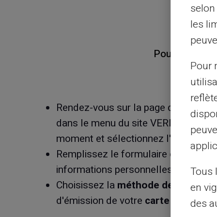
selon 
les li
peuve
Pour obtenir 
Pour m
utilis
reflè
Rendez-vous sur la page d’accueil 
dispon
dans le menu du site VERITAS, sur l
peuve
moment et sélectionnez l'option 'Ob
applic
Remplissez le formulaire d'inscripti
informations personnelles.
Tous 
Choisissez la
méthode de paiemen
en vig
d'émission de votre
carte prépayée 
des a