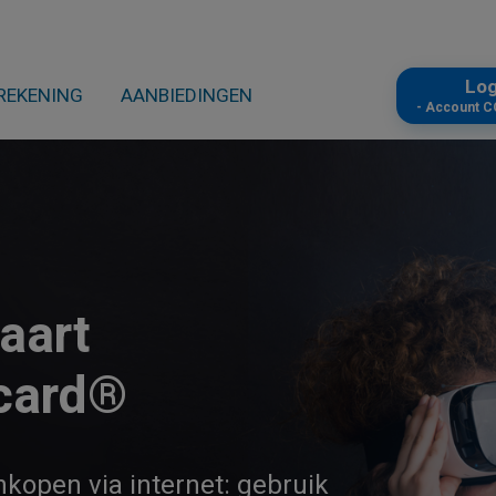
Lo
REKENING
AANBIEDINGEN
- Account 
aart
card®
kopen via internet: gebruik