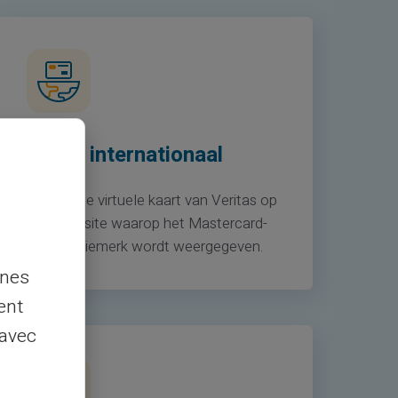
Het is internationaal
Gebruik de virtuele kaart van Veritas op
elke website waarop het Mastercard-
acceptatiemerk wordt weergegeven.
nnes
ent
 avec