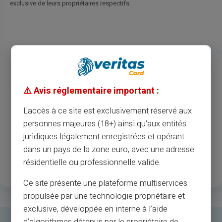
exclusive de leurs propriétaires respectifs.
13
37
M
Années d’expérience
Acceptation des
⚠️ Avis réglementaire important :
commerçants et des
guichets automatiques
L'accès à ce site est exclusivement réservé aux
personnes majeures (18+) ainsi qu'aux entités
1
.3M
35
juridiques légalement enregistrées et opérant
dans un pays de la zone euro, avec une adresse
Clients enregistrés
Pays disponibles
résidentielle ou professionnelle valide.
satisfaits
Ce site présente une plateforme multiservices
propulsée par une technologie propriétaire et
exclusive, développée en interne à l’aide
d’algorithmes détenus par le propriétaire de