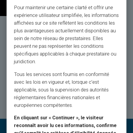
Pour maintenir une certaine clarté et offrir une
expérience utilisateur simplifiée, les informations
affichées sur ce site reflètent les conditions les
Service et Assistance par
plus avantageuses actuellement disponibles au
de vrais humains, pas des robots
sein de notre réseau de prestataires. Elles
peuvent ne pas représenter les conditions
spécifiques applicables à chaque prestataire ou
Service Client en français à votre écoute par ticket
24h/24,
juridiction.
par téléphone du lundi au samedi de 9h à 18h30
Tous les services sont fournis en conformité
avec les lois en vigueur et, lorsque c’est
Contactez-nous
applicable, sous la supervision des autorités
réglementaires financières nationales et
européennes compétentes.
En cliquant sur « Continuer », le visiteur
reconnaît avoir lu ces informations, confirme