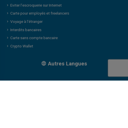
Eviter l’escroquerie sur Internet
Carte pour employés et freelancers
Voyage à l'étranger
Interdits bancaires
Carte sans compte bancaire
Crypto Wallet
Autres Langues
Veritas card, a registered trademark of Klopercom, is a fintech that aims to
propose a super in-house platform and app where our clients and members
can choose fintech and non-fintech services. We used different providers
according to product and/or service requests and/or client profiles. Our
issuers for accounts and payment instrument are PFS Card Services
(Ireland) Limited (trading as PCSIL) pursuant to a license by Mastercard
International, Narvi Payments Oy Ab, Monavate UAB pursuant to a license
by Mastercard International. Mastercard and the Mastercard Brand Mark are