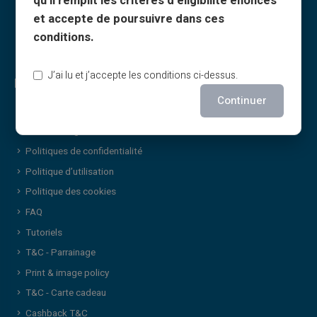
qu’il remplit les critères d’éligibilité énoncés
et accepte de poursuivre dans ces
conditions.
J’ai lu et j’accepte les conditions ci-dessus.
Legal & Terms
Continuer
CGV
Mentions légales
Politiques de confidentialité
Politique d’utilisation
Politique des cookies
FAQ
Tutoriels
T&C - Parrainage
Print & image policy
T&C - Carte cadeau
Cashback T&C