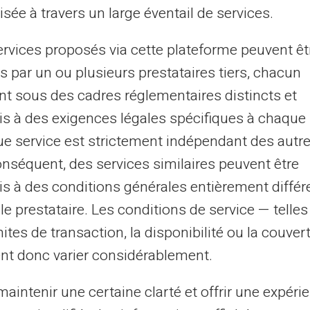
ager implique de jongler avec plusieurs moyens de
sée à travers un large éventail de services.
ement, des devises variables et des frais parfois
ques. La carte prépayée Veritas répond...
ervices proposés via cette plateforme peuvent êt
s par un ou plusieurs prestataires tiers, chacun
nt sous des cadres réglementaires distincts et
06/07/2026
Veritas
Carte prépayée
s à des exigences légales spécifiques à chaque 
rte Veritas et jeu en ligne agréé ANJ
e service est strictement indépendant des autre
gérer son budget de joueur
onséquent, des services similaires peuvent être
jeu en ligne légal en France répond à un cadre strict,
s à des conditions générales entièrement différ
ervisé par l'Autorité Nationale des Jeux. Pour le joueur
le prestataire. Les conditions de service — telle
asionnel, structurer son b...
mites de transaction, la disponibilité ou la couve
nt donc varier considérablement.
7
8
9
10
...
31
32
›
aintenir une certaine clarté et offrir une expéri