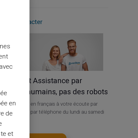
Nous contacter
nnes
ent
 avec
Service et Assistance par
de vrais humains, pas des robots
sée
pée en
Service Client en français à votre écoute par
ticket 24h/24, par téléphone du lundi au samedi
re de
de 9h à 18h30
e
te et