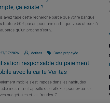
mpte, ça existe ?
s avez tapé cette recherche parce que votre banque
s facture 50 € par an pour une carte que vous utilisez à
e, parce qu'un proche s'est v...
27/07/2026
Veritas
Carte prépayée
ilisation responsable du paiement
bile avec la carte Veritas
paiement mobile s'est imposé dans les habitudes
tidiennes, mais il appelle des réflexes pour éviter les
ves budgétaires et les fraudes. C...