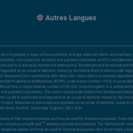
Autres Langues
hat aims to propose a super in-house platform and app where our clients and members 
nt profiles. Our issuers for accounts and payment instrument are PFS Card Services (
rsuant to a license by Mastercard International. Mastercard and the Mastercard Bra
nd regulated as an issuer of electronic money by the Central Bank of Ireland under r
and. Moorwand Ltd in partnership with Heuro SAS. Heuro SAS is a company registered 
 Contrôle Prudentiel et de Résolution (ACPR), under licence number 17478, to issue e
ice at Fora, 3 Lloyds Avenue, London, EC3N 3DS, United Kingdom. It is authorised b
 and payment instruments. The card is issued under licence from Mastercard Internat
ts Oy Ab is authorized and regulated as an issuer of electronic money by the Finni
Finland. Monavate is authorized and regulated as an issuer of electronic money by t
yston Road, Duxford, Cambridge, England, CB22 4QH.
perty of their respective owners and may be used for illustrative purposes. Every effo
ners, including using ® and ™ wherever possible and practical. The “VeritasCard” n
ir respective owners and may be used for illustrative purposes and do not imply a bus