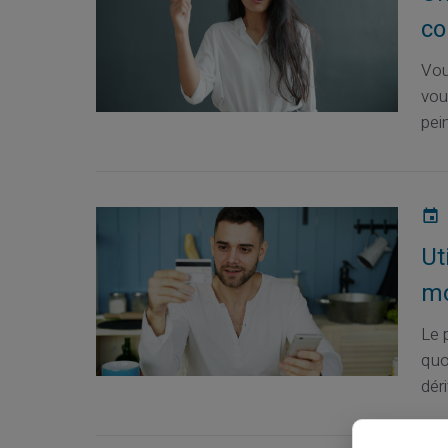
co
Vou
vou
pein
Ut
mo
Le 
quo
déri