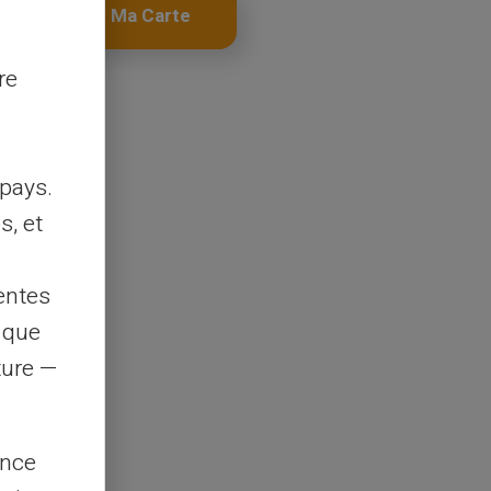
Obtenir Ma Carte
re
pays.
s, et
entes
s que
rture —
ence