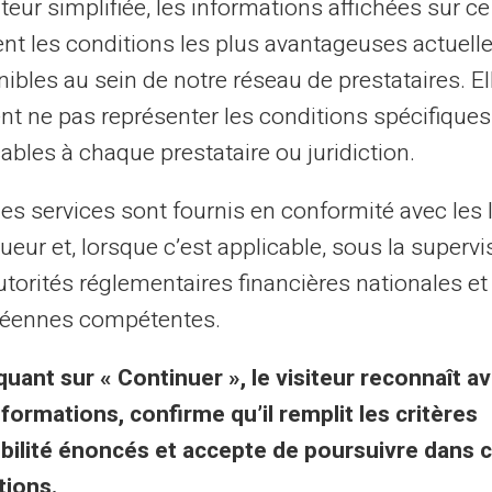
ateur simplifiée, les informations affichées sur ce
tent les conditions les plus avantageuses actuel
al purposes only and has no contractual or legal value. Although we strive to ensure
 the authors of the articles cannot be held responsible for decisions or actions taken
ibles au sein de notre réseau de prestataires. El
lity. We encourage you to consult a qualified professional or an expert for any impor
updated without notice. By visiting this blog, you agree that Carte Veritas and its par
nt ne pas représenter les conditions spécifiques
ts of this site, whether they are linked to errors, omissions or the interpretation of 
ables à chaque prestataire ou juridiction.
les services sont fournis en conformité avec les 
ueur et, lorsque c’est applicable, sous la supervi
utorités réglementaires financières nationales et
 & Terms
Les + de Veritas
éennes compétentes.
quant sur « Continuer », le visiteur reconnaît av
Pourquoi Veritas ?
nformations, confirme qu’il remplit les critères
ions légales
RIB et IBAN dédiés inclu
gibilité énoncés et accepte de poursuivre dans 
tiques de confidentialité
3D Secure
tions.