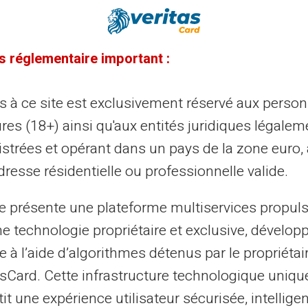
20/07/2026
Veritas
Carte prépayée
mment Veritas assure la discrétion
s réglementaire important :
 vos transferts d'argent
ès à ce site est exclusivement réservé aux perso
itas propose un compte de paiement séparé du compte
rant principal, avec un IBAN nominatif dédié. Cette
res (18+) ainsi qu'aux entités juridiques légalem
hitecture permet un cloisonnement...
istrées et opérant dans un pays de la zone euro,
resse résidentielle ou professionnelle valide.
13/07/2026
Veritas
Carte prépayée
te présente une plateforme multiservices propul
ne technologie propriétaire et exclusive, dévelop
iement mobile en déplacement :
e à l’aide d’algorithmes détenus par le propriétai
timiser ses paiements avec la carte
asCard. Cette infrastructure technologique uniqu
ritas
it une expérience utilisateur sécurisée, intelligen