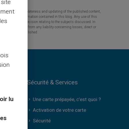
 site
lement
 the accuracy, completeness and updating of the published content,
 based on the information contained in this blog. Any use of this
les
tant question or decision relating to the subjects discussed. In
tners are released from any liability concerning losses, direct or
the information published.
lois
sion
Sécurité & Services
oir lu
Une carte prépayée, c’est quoi ?
s
Activation de votre carte
ces
Sécurité