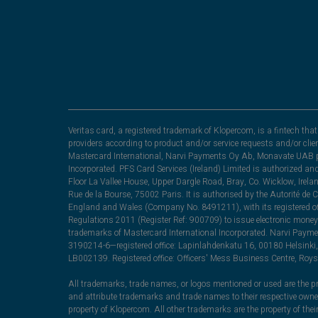
Veritas card, a registered trademark of Klopercom, is a fintech t
providers according to product and/or service requests and/or clie
Mastercard International, Narvi Payments Oy Ab, Monavate UAB pu
Incorporated. PFS Card Services (Ireland) Limited is authorized a
Floor La Vallee House, Upper Dargle Road, Bray, Co. Wicklow, Irel
Rue de la Bourse, 75002 Paris. It is authorised by the Autorité de
England and Wales (Company No. 8491211), with its registered off
Regulations 2011 (Register Ref: 900709) to issue electronic money
trademarks of Mastercard International Incorporated. Narvi Paymen
3190214-6—registered office: Lapinlahdenkatu 16, 00180 Helsinki, 
LB002139. Registered office: Officers' Mess Business Centre, Ro
All trademarks, trade names, or logos mentioned or used are the pro
and attribute trademarks and trade names to their respective ow
property of Klopercom. All other trademarks are the property of the