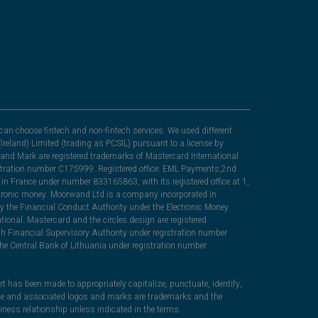
can choose fintech and non-fintech services. We used different
Ireland) Limited (trading as PCSIL) pursuant to a license by
nd Mark are registered trademarks of Mastercard International
egistration number C175999. Registered office: EML Payments,2nd
in France under number 833165863, with its registered office at 1,
lectronic money. Moorwand Ltd is a company incorporated in
y the Financial Conduct Authority under the Electronic Money
ional. Mastercard and the circles design are registered
sh Financial Supervisory Authority under registration number
he Central Bank of Lithuania under registration number
rt has been made to appropriately capitalize, punctuate, identify,
ame and associated logos and marks are trademarks and the
iness relationship unless indicated in the terms.