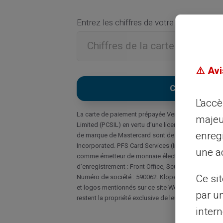
Entrez les chiffres de votre carte cadea
⚠️ Avi
L'acc
La carte de paiement prépayée Veritas Mastercard 
majeu
Limited (PCSIL) en vertu d’une licence de Masterca
enreg
de marque de Mastercard sont des marques déposé
Incorporated. PFS Card Services (Ireland) Limited e
une ad
comme émetteur de monnaie électronique sous le 
d’enregistrement : Front Office, Scurlockstown Bus
Ce si
Numéro de société : 590062. Klopercom 2010 – CA
et logos mentionnés sur ce site Web sont utilisés à
par u
restent la propriété exclusive de leurs propriétaires
intern