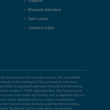
Viagens
Bloqueio bancário
Sem conta
Carteira cripto
can choose fintech and non-fintech services. We used different
Ireland) Limited (trading as PCSIL) pursuant to a license by
nd Mark are registered trademarks of Mastercard International
egistration number C175999. Registered office: EML Payments,2nd
in France under number 833165863, with its registered office at 1,
lectronic money. Moorwand Ltd is a company incorporated in
y the Financial Conduct Authority under the Electronic Money
ional. Mastercard and the circles design are registered