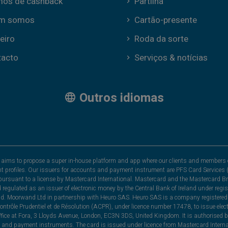
mos de cashback
Partilha
m somos
Cartão-presente
eiro
Roda da sorte
tacto
Serviços & notícias
Outros idiomas
hat aims to propose a super in-house platform and app where our clients and members 
nt profiles. Our issuers for accounts and payment instrument are PFS Card Services (
rsuant to a license by Mastercard International. Mastercard and the Mastercard Bra
nd regulated as an issuer of electronic money by the Central Bank of Ireland under r
and. Moorwand Ltd in partnership with Heuro SAS. Heuro SAS is a company registered 
 Contrôle Prudentiel et de Résolution (ACPR), under licence number 17478, to issue e
ice at Fora, 3 Lloyds Avenue, London, EC3N 3DS, United Kingdom. It is authorised b
 and payment instruments. The card is issued under licence from Mastercard Internat