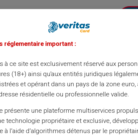
u
s réglementaire important :
ès à ce site est exclusivement réservé aux perso
est émise par PFS Card Services (Ireland)
res (18+) ainsi qu'aux entités juridiques légalem
rd International. Mastercard et l’emblème
istrées et opérant dans un pays de la zone euro,
es de Mastercard International
st régulé par la Banque centrale d’Irlande
resse résidentielle ou professionnelle valide.
numéro de licence C175999. Adresse
iness Park, Trim, Co. Meath, C15 K2R9.
te présente une plateforme multiservices propul
RD VERITAS © Toutes les autres marques
 des fins d’identification uniquement et
ne technologie propriétaire et exclusive, dévelop
 respectifs.
e à l’aide d’algorithmes détenus par le propriétai