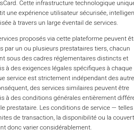
asCard. Cette infrastructure technologique uniqu
it une expérience utilisateur sécurisée, intelligen
sée à travers un large éventail de services.
ervices proposés via cette plateforme peuvent êt
37
M
1
.3M
s par un ou plusieurs prestataires tiers, chacun
nt sous des cadres réglementaires distincts et
ação de comerciantes
Clientes registrad
s à des exigences légales spécifiques à chaque 
 caixas eletrônicos
satisfeitos
e service est strictement indépendant des autre
onséquent, des services similaires peuvent être
s à des conditions générales entièrement différ
le prestataire. Les conditions de service — telle
mites de transaction, la disponibilité ou la couve
nt donc varier considérablement.