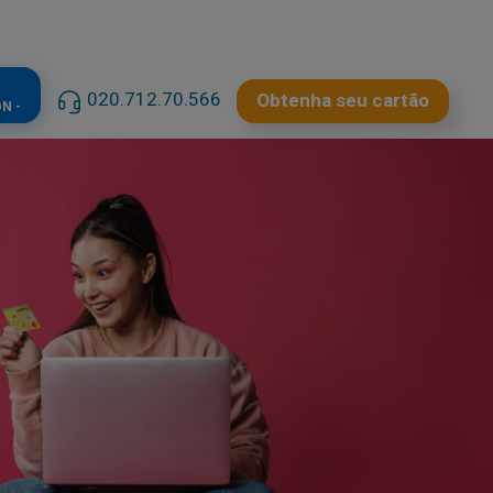
020.712.70.566
Obtenha seu cartão
N -