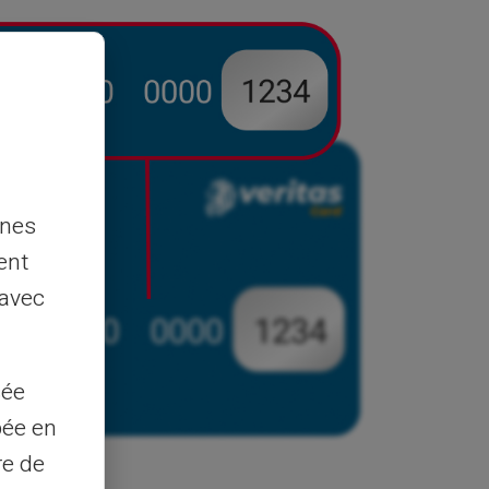
nnes
ent
 avec
sée
pée en
re de