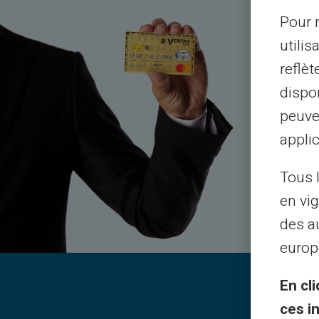
Pour m
utilis
reflè
dispon
Atendimen
peuve
applic
Tous 
en vig
des a
europ
En cli
ces i