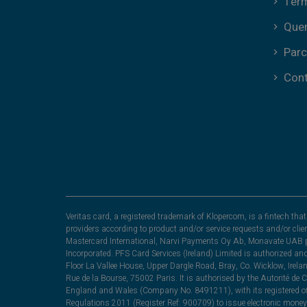
Ter
Que
Parc
Con
Veritas card, a registered trademark of Klopercom, is a fintech t
providers according to product and/or service requests and/or clie
Mastercard International, Narvi Payments Oy Ab, Monavate UAB pu
Incorporated. PFS Card Services (Ireland) Limited is authorized a
Floor La Vallee House, Upper Dargle Road, Bray, Co. Wicklow, Irel
Rue de la Bourse, 75002 Paris. It is authorised by the Autorité de
England and Wales (Company No. 8491211), with its registered off
Regulations 2011 (Register Ref: 900709) to issue electronic money