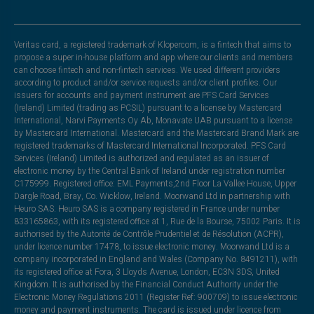
Veritas card, a registered trademark of Klopercom, is a fintech that aims to
propose a super in-house platform and app where our clients and members
can choose fintech and non-fintech services. We used different providers
according to product and/or service requests and/or client profiles. Our
issuers for accounts and payment instrument are PFS Card Services
(Ireland) Limited (trading as PCSIL) pursuant to a license by Mastercard
International, Narvi Payments Oy Ab, Monavate UAB pursuant to a license
by Mastercard International. Mastercard and the Mastercard Brand Mark are
registered trademarks of Mastercard International Incorporated. PFS Card
Services (Ireland) Limited is authorized and regulated as an issuer of
electronic money by the Central Bank of Ireland under registration number
C175999. Registered office: EML Payments,2nd Floor La Vallee House, Upper
Dargle Road, Bray, Co. Wicklow, Ireland. Moorwand Ltd in partnership with
Heuro SAS. Heuro SAS is a company registered in France under number
833165863, with its registered office at 1, Rue de la Bourse, 75002 Paris. It is
authorised by the Autorité de Contrôle Prudentiel et de Résolution (ACPR),
under licence number 17478, to issue electronic money. Moorwand Ltd is a
company incorporated in England and Wales (Company No. 8491211), with
its registered office at Fora, 3 Lloyds Avenue, London, EC3N 3DS, United
Kingdom. It is authorised by the Financial Conduct Authority under the
Electronic Money Regulations 2011 (Register Ref: 900709) to issue electronic
money and payment instruments. The card is issued under licence from