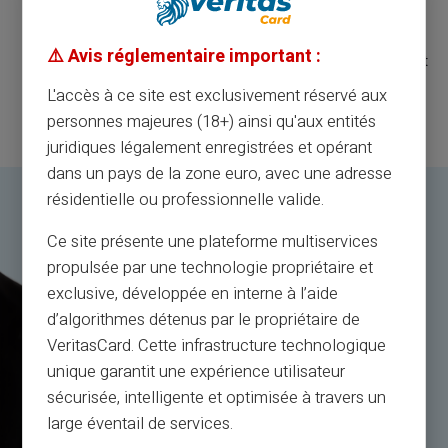
tant que client de Klopercom pour recevoir un produit ou
un service distribué directement ou indirectement par
⚠️ Avis réglementaire important :
Klopercom. Klopercom peut utiliser un fournisseur différent
même pour le même produit ou service.
L'accès à ce site est exclusivement réservé aux
Tous droits réservés.
personnes majeures (18+) ainsi qu'aux entités
juridiques légalement enregistrées et opérant
dans un pays de la zone euro, avec une adresse
résidentielle ou professionnelle valide.
Ce site présente une plateforme multiservices
propulsée par une technologie propriétaire et
exclusive, développée en interne à l’aide
d’algorithmes détenus par le propriétaire de
VeritasCard. Cette infrastructure technologique
unique garantit une expérience utilisateur
sécurisée, intelligente et optimisée à travers un
large éventail de services.