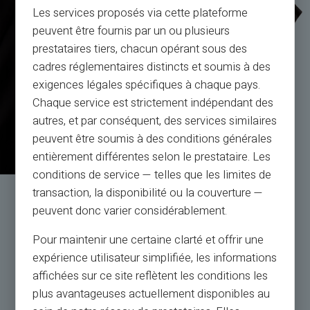
Les services proposés via cette plateforme
peuvent être fournis par un ou plusieurs
prestataires tiers, chacun opérant sous des
cadres réglementaires distincts et soumis à des
exigences légales spécifiques à chaque pays.
Chaque service est strictement indépendant des
autres, et par conséquent, des services similaires
peuvent être soumis à des conditions générales
entièrement différentes selon le prestataire. Les
conditions de service — telles que les limites de
transaction, la disponibilité ou la couverture —
Service et Assistance par
peuvent donc varier considérablement.
de vrais humains, pas des robots
Pour maintenir une certaine clarté et offrir une
expérience utilisateur simplifiée, les informations
Service Client en français à votre écoute par ticket
affichées sur ce site reflètent les conditions les
24h/24,
plus avantageuses actuellement disponibles au
par téléphone du lundi au samedi de 9h à 18h30