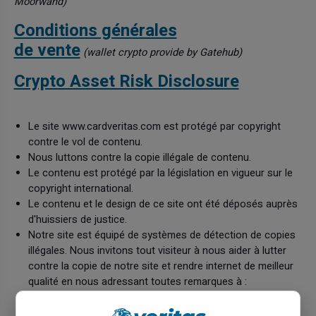
Moorwand)
Conditions générales
de vente
(wallet crypto provide by Gatehub)
Crypto Asset Risk Disclosure
Le site www.cardveritas.com est protégé par copyright
contre le vol de contenu.
Nous luttons contre la copie illégale de contenu.
Le contenu est protégé par la législation en vigueur sur le
copyright international.
Le contenu et le design de ce site ont été déposés auprès
d'huissiers de justice.
Notre site est équipé de systèmes de détection de copies
illégales. Nous invitons tout visiteur à nous aider à lutter
contre la copie de notre site et rendre internet de meilleur
qualité en nous adressant toutes remarques à :
serviceclient(at)cardveritas(point)com.
Le site est édité par Klopercom. Vous vous inscrivez en