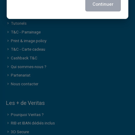
Continuer
Politique des cookies
FAQ
Tutoriels
T&C - Parrainage
Print & image policy
T&C - Carte cadeau
Cashback T&C
Qui sommes-nous ?
Partenariat
Nous contacter
Les + de Veritas
Pourquoi Veritas ?
RIB et IBAN dédiés inclus
3D Secure