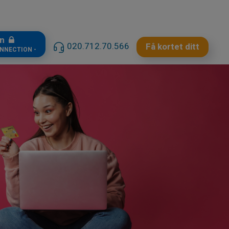
in
020.712.70.566
Få kortet ditt
ONNECTION -