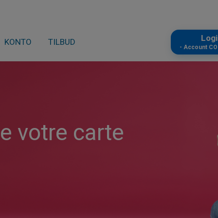
Log
KONTO
TILBUD
- Account C
de votre carte