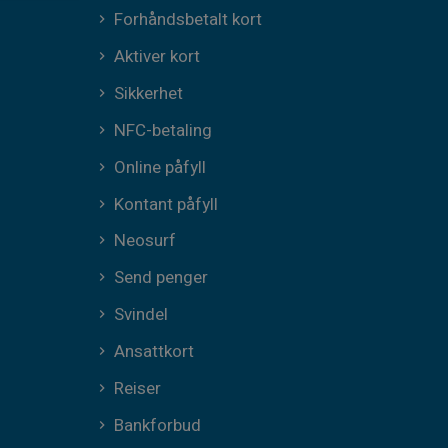
Forhåndsbetalt kort
Aktiver kort
Sikkerhet
NFC-betaling
Online påfyll
Kontant påfyll
Neosurf
Send penger
Svindel
Ansattkort
Reiser
Bankforbud