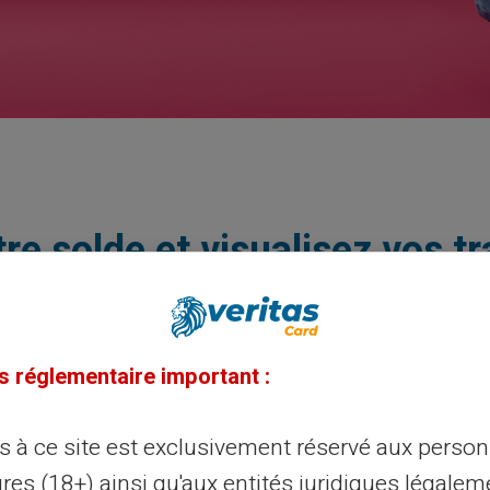
tre solde et visualisez vos t
Entrez les 16 chiffres de votre carte cardeau.
s réglementaire important :
ès à ce site est exclusivement réservé aux perso
res (18+) ainsi qu'aux entités juridiques légalem