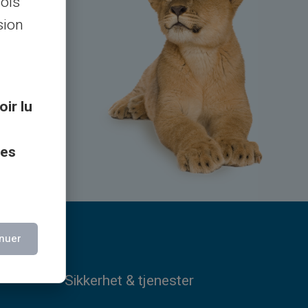
lois
sion
, via
oir lu
ces
nuer
Sikkerhet & tjenester