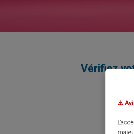
Vérifiez vo
⚠️ Avi
L'acc
majeu