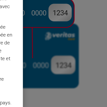
 avec
sée
pée en
re de
e
te et
re
pays.