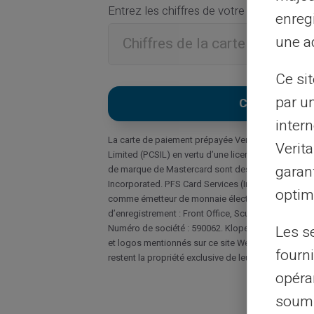
Entrez les chiffres de votre carte cadea
enreg
une ad
Ce si
par u
intern
La carte de paiement prépayée Veritas Mastercard 
Verit
Limited (PCSIL) en vertu d’une licence de Masterca
garant
de marque de Mastercard sont des marques déposé
Incorporated. PFS Card Services (Ireland) Limited e
optimi
comme émetteur de monnaie électronique sous le 
d’enregistrement : Front Office, Scurlockstown Bus
Les s
Numéro de société : 590062. Klopercom 2010 – CA
et logos mentionnés sur ce site Web sont utilisés à
fourni
restent la propriété exclusive de leurs propriétaires
opéra
soumi