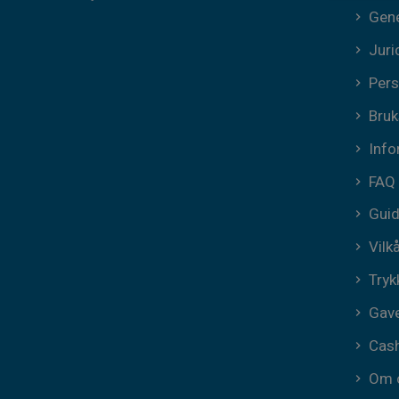
Gene
Juri
Pers
Bruk
Info
FAQ
Guid
Vilk
Tryk
Gave
Cas
Om 