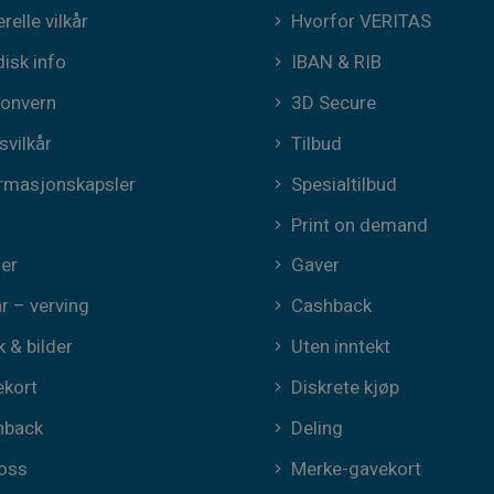
relle vilkår
Hvorfor VERITAS
disk info
IBAN & RIB
onvern
3D Secure
svilkår
Tilbud
rmasjonskapsler
Spesialtilbud
Print on demand
er
Gaver
år – verving
Cashback
k & bilder
Uten inntekt
kort
Diskrete kjøp
hback
Deling
oss
Merke-gavekort