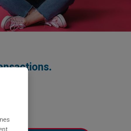
ransactions.
nnes
ent