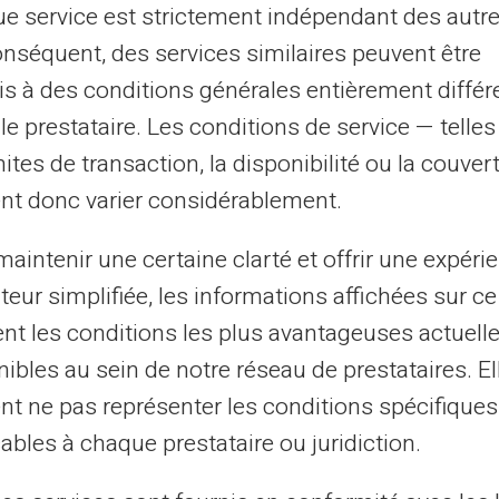
e service est strictement indépendant des autre
onséquent, des services similaires peuvent être
s à des conditions générales entièrement différ
37
M
1
.3M
le prestataire. Les conditions de service — telle
mites de transaction, la disponibilité ou la couve
nt donc varier considérablement.
pmenn & ATM-aksept
Glade registrerte k
aintenir une certaine clarté et offrir une expéri
ateur simplifiée, les informations affichées sur ce
tent les conditions les plus avantageuses actuel
ibles au sein de notre réseau de prestataires. El
nt ne pas représenter les conditions spécifiques
Service & Support av
ables à chaque prestataire ou juridiction.
rkelige mennesker, ikke robo