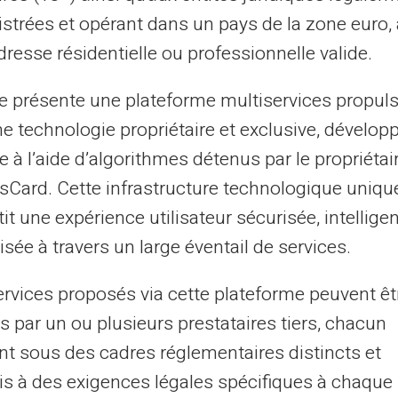
u
istrées et opérant dans un pays de la zone euro,
resse résidentielle ou professionnelle valide.
te présente une plateforme multiservices propul
ne technologie propriétaire et exclusive, dévelop
e à l’aide d’algorithmes détenus par le propriétai
est émise par PFS Card Services (Ireland)
asCard. Cette infrastructure technologique uniqu
rd International. Mastercard et l’emblème
it une expérience utilisateur sécurisée, intelligen
es de Mastercard International
st régulé par la Banque centrale d’Irlande
sée à travers un large éventail de services.
numéro de licence C175999. Adresse
iness Park, Trim, Co. Meath, C15 K2R9.
ervices proposés via cette plateforme peuvent êt
RD VERITAS © Toutes les autres marques
 des fins d’identification uniquement et
s par un ou plusieurs prestataires tiers, chacun
 respectifs.
nt sous des cadres réglementaires distincts et
s à des exigences légales spécifiques à chaque 