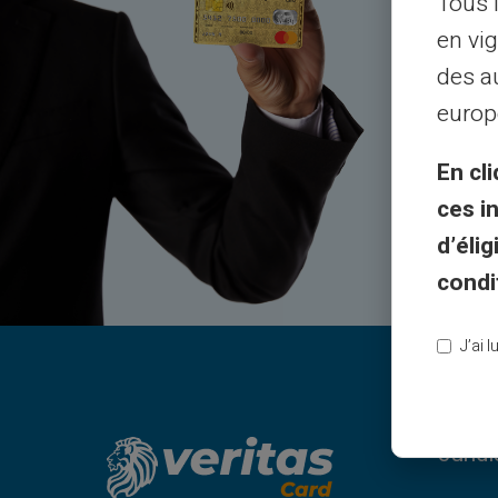
Tous 
en vig
des a
Kund
europ
En cli
ces i
d’éli
condi
J’ai 
Juridi