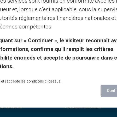
les services sont fournis en conformité avec les 
ueur et, lorsque c’est applicable, sous la supervi
utorités réglementaires financières nationales et
eservice på engelsk til tjeneste med billett 24/24
éennes compétentes.
telefon fra mandag til lørdag fra 9h til 18h30
quant sur « Continuer », le visiteur reconnaît av
nformations, confirme qu’il remplit les critères
Kontakt oss
gibilité énoncés et accepte de poursuivre dans 
tions.
lu et j’accepte les conditions ci-dessus.
Conti
sk & vilkår
Veritas-fordeler