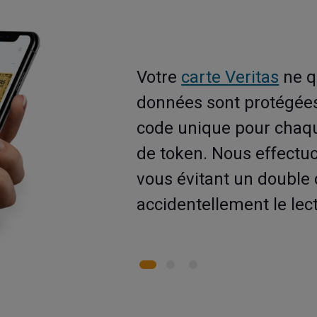
à proximité du
Votre
carte Veritas
ne q
ns contact".
données sont protégées
 est remis
code unique pour chaqu
de token. Nous effectu
vous évitant un double 
accidentellement le le