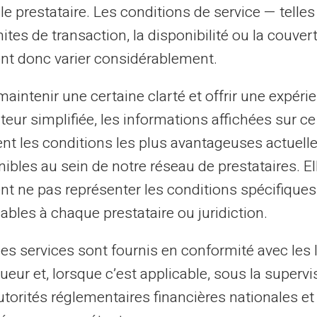
le prestataire. Les conditions de service — telle
mites de transaction, la disponibilité ou la couve
ment sans contact est-il sé
nt donc varier considérablement.
aintenir une certaine clarté et offrir une expéri
ateur simplifiée, les informations affichées sur ce
tent les conditions les plus avantageuses actuel
ibles au sein de notre réseau de prestataires. El
nt ne pas représenter les conditions spécifiques
ables à chaque prestataire ou juridiction.
 de paiements
Une touche, un
identels
paiement
les services sont fournis en conformité avec les 
ueur et, lorsque c’est applicable, sous la supervi
qu’une opération de
Pas de problème de doub
utorités réglementaires financières nationales et
ment Mastercard® Sans
facturation ou de débit