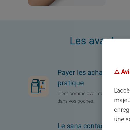
Les avantages
Payer les achats de mo
⚠️ Avi
pratique
L'acc
C’est comme avoir de la monnaie 
majeu
dans vos poches.
enreg
une ad
Le sans contact: idéal 