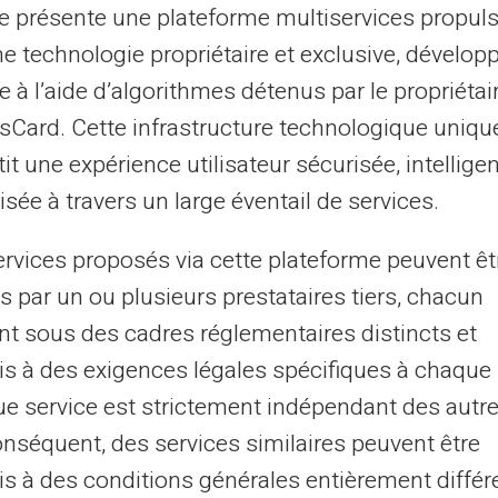
te présente une plateforme multiservices propul
ne technologie propriétaire et exclusive, dévelop
xis, commerces de proximité,
e à l’aide d’algorithmes détenus par le propriétai
king ... Au moment de payer,
ment pour des montants
asCard. Cette infrastructure technologique uniqu
it une expérience utilisateur sécurisée, intelligen
sée à travers un large éventail de services.
ose pas le
ervices proposés via cette plateforme peuvent êt
 ?
s par un ou plusieurs prestataires tiers, chacun
omme d’habitude : insérez
nt sous des cadres réglementaires distincts et
issez votre code PIN.
s à des exigences légales spécifiques à chaque 
nsactions de paiement sans
e service est strictement indépendant des autre
istorique de transactions
onséquent, des services similaires peuvent être
s à des conditions générales entièrement différ