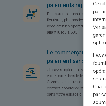
Ce si
paiements rapides :
par u
Restaurants, bureaux de tabac, ta
intern
fleuristes, pharmacies, péages, par
accélérez les opérations de paie
Verit
allant jusqu’à 50€.
garant
optimi
Le commerçant ne prop
Les s
paiement sans contact
fourni
Utilisez simplement votre carte c
opéra
votre carte dans le lecteur et sais
soumi
Comme les autres achats, vos tra
Chaqu
contact apparaissent dans votre h
par c
dans votre espace client.
soumi