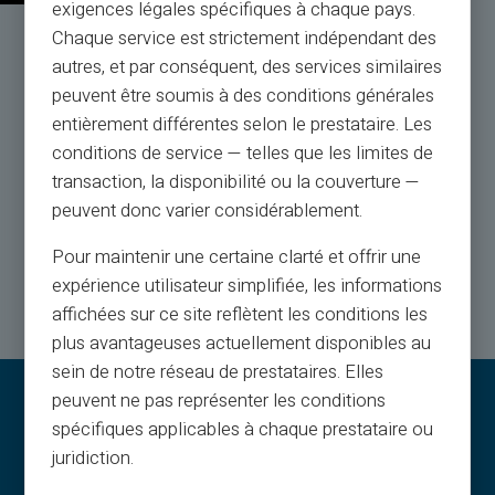
exigences légales spécifiques à chaque pays.
Chaque service est strictement indépendant des
Pakalpojums un atbalsts
autres, et par conséquent, des services similaires
reāliem cilvēkiem, nevis botiem
peuvent être soumis à des conditions générales
entièrement différentes selon le prestataire. Les
Klientu apkalpošana angļu valodā pēc biļetes 24/24, pa
conditions de service — telles que les limites de
tālruni no pirmdienas līdz sestdienai no 9h līdz 18h30
transaction, la disponibilité ou la couverture —
peuvent donc varier considérablement.
Sazināties ar mums
Pour maintenir une certaine clarté et offrir une
expérience utilisateur simplifiée, les informations
affichées sur ce site reflètent les conditions les
plus avantageuses actuellement disponibles au
sein de notre réseau de prestataires. Elles
peuvent ne pas représenter les conditions
spécifiques applicables à chaque prestataire ou
juridiction.