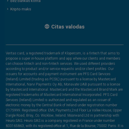
Bez bankas konta
Kripto maks
Citas valodas
Veritas card, a registered trademark of Klopercom, is a fintech that aims to
propose a super in-house platform and app where our clients and members
can choose fintech and non-fintech services. We used different providers
according to product and/or service requests and/or client profiles. Our
issuers for accounts and payment instrument are PFS Card Services
(Ireland) Limited (trading as PCSIL) pursuant to a license by Mastercard
International, Narvi Payments Oy Ab, Monavate UAB pursuant to a license
by Mastercard International. Mastercard and the Mastercard Brand Mark are
registered trademarks of Mastercard International Incorporated. PFS Card
Services (Ireland) Limited is authorized and regulated as an issuer of
electronic money by the Central Bank of Ireland under registration number
C175999. Registered office: EML Payments,2nd Floor La Vallee House, Upper
Dargle Road, Bray, Co. Wicklow, Ireland. Moorwand Ltd in partnership with
Heuro SAS. Heuro SAS is a company registered in France under number
833165863, with its registered office at 1, Rue de la Bourse, 75002 Paris. It is