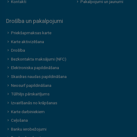
Kontakti
Pakalpojumi un jaunumi
Drošība un pakalpojumi
Priekšapmaksas karte
Karte aktivizēšana
Drošība
Bezkontakta maksājumi (NFC)
Elektroniska papildināšana
Skaidras naudas papildināšana
Neosurf papildināšana
Tūlītējs pārskaitījums
Izvairīšanās no krāpšanas
Karte darbiniekiem
Ceļošana
Banku ierobežojumi