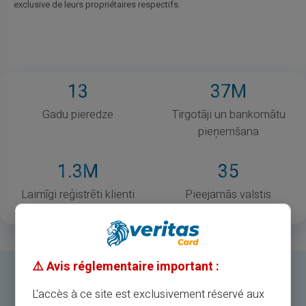
exclusive de leurs propriétaires respectifs.
13
37
M
Gadu pieredze
Tirgotāji un bankomātu
pieņemšana
1
.3M
35
Laimīgi reģistrēti klienti
Pieejamās valstis
⚠️ Avis réglementaire important :
L'accès à ce site est exclusivement réservé aux