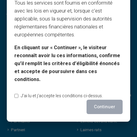
Tous les services sont fournis en conformité
avec les lois en vigueur et, lorsque c’est
Juridiskā informācija
Veritas priekšrocības
applicable, sous la supervision des autorités
Vispārīgie noteikumi
Kāpēc VERITAS
réglementaires financières nationales et
Juridiska informācija
IBAN un RIB
européennes compétentes.
Privātums
3D Secure
En cliquant sur « Continuer », le visiteur
Lietošanas noteikumi
Piedāvājumi
reconnaît avoir lu ces informations, confirme
Sīkdatnes
Īpašie piedāvājumi
qu’il remplit les critères d’éligibilité énoncés
BUJ
Druka pēc pieprasījuma
et accepte de poursuivre dans ces
Ceļveži
Dāvanas
conditions.
Ieteikumu noteikumi
Cashback piedāvājums
Druka un attēli
Bez ienākumu apliecinājuma
J’ai lu et j’accepte les conditions ci-dessus.
Dāvanu kartes
Diskrēti pirkumi
Continuer
Cashback noteikumi
Koplietošana
Par mums
Zīmola dāvanu karte
Partneri
Laimes rats