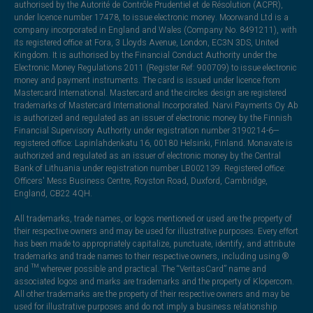
authorised by the Autorité de Contrôle Prudentiel et de Résolution (ACPR),
under licence number 17478, to issue electronic money. Moorwand Ltd is a
company incorporated in England and Wales (Company No. 8491211), with
its registered office at Fora, 3 Lloyds Avenue, London, EC3N 3DS, United
Kingdom. It is authorised by the Financial Conduct Authority under the
Electronic Money Regulations 2011 (Register Ref: 900709) to issue electronic
money and payment instruments. The card is issued under licence from
Mastercard International. Mastercard and the circles design are registered
trademarks of Mastercard International Incorporated. Narvi Payments Oy Ab
is authorized and regulated as an issuer of electronic money by the Finnish
Financial Supervisory Authority under registration number 3190214-6—
registered office: Lapinlahdenkatu 16, 00180 Helsinki, Finland. Monavate is
authorized and regulated as an issuer of electronic money by the Central
Bank of Lithuania under registration number LB002139. Registered office:
Officers' Mess Business Centre, Royston Road, Duxford, Cambridge,
England, CB22 4QH.
All trademarks, trade names, or logos mentioned or used are the property of
their respective owners and may be used for illustrative purposes. Every effort
has been made to appropriately capitalize, punctuate, identify, and attribute
trademarks and trade names to their respective owners, including using ®
and ™ wherever possible and practical. The “VeritasCard” name and
associated logos and marks are trademarks and the property of Klopercom.
All other trademarks are the property of their respective owners and may be
used for illustrative purposes and do not imply a business relationship