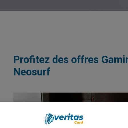
Profitez des offres Gami
Neosurf