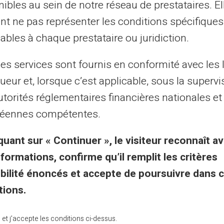
ibles au sein de notre réseau de prestataires. El
nt ne pas représenter les conditions spécifiques
ables à chaque prestataire ou juridiction.
les services sont fournis en conformité avec les 
Service et Assistance par
ueur et, lorsque c’est applicable, sous la supervi
 vrais humains, pas des rob
utorités réglementaires financières nationales et
éennes compétentes.
quant sur « Continuer », le visiteur reconnaît av
ce Client en français à votre écoute par ticket 2
nformations, confirme qu’il remplit les critères
par téléphone du lundi au samedi de 9h à 18h30
gibilité énoncés et accepte de poursuivre dans 
tions.
Contactez-nous
lu et j’accepte les conditions ci-dessus.