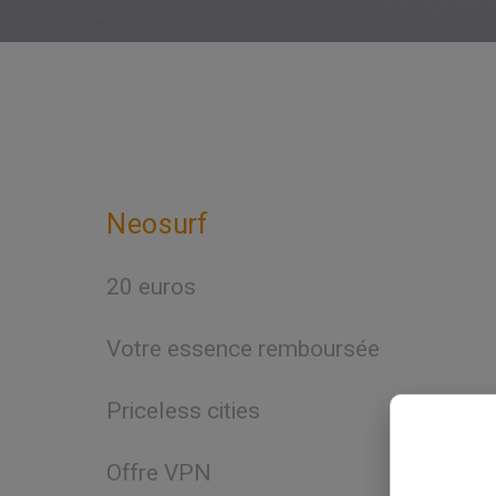
Neosurf
20 euros
Votre essence remboursée
Priceless cities
Offre VPN