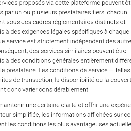
Habbo sans exposer votre numéro de carte b
ervices proposés via cette plateforme peuvent êt
vous.
s par un ou plusieurs prestataires tiers, chacun
nt sous des cadres réglementaires distincts et
Déjà client Veritas, depuis votre espace clie
s à des exigences légales spécifiques à chaque 
compte Neosurf et envoyer de l’argent par 
e service est strictement indépendant des autre
onséquent, des services similaires peuvent être
Non client Veritas, découvrez Neosurf en cl
s à des conditions générales entièrement différ
le prestataire. Les conditions de service — telle
Attention, chaque partenaire est libre de
mites de transaction, la disponibilité ou la couve
supplémentaires pour l’activation et/ou l’o
nt donc varier considérablement.
aintenir une certaine clarté et offrir une expéri
ateur simplifiée, les informations affichées sur ce
tent les conditions les plus avantageuses actuel