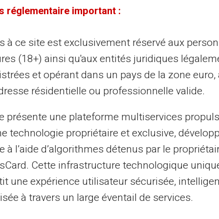
s réglementaire important :
ès à ce site est exclusivement réservé aux perso
res (18+) ainsi qu'aux entités juridiques légalem
istrées et opérant dans un pays de la zone euro,
resse résidentielle ou professionnelle valide.
te présente une plateforme multiservices propul
ne technologie propriétaire et exclusive, dévelop
e à l’aide d’algorithmes détenus par le propriétai
asCard. Cette infrastructure technologique uniqu
it une expérience utilisateur sécurisée, intelligen
Neosurf est un wallet nouvelle génération p
sée à travers un large éventail de services.
Envie d’acheter des biens virtuels pour vo