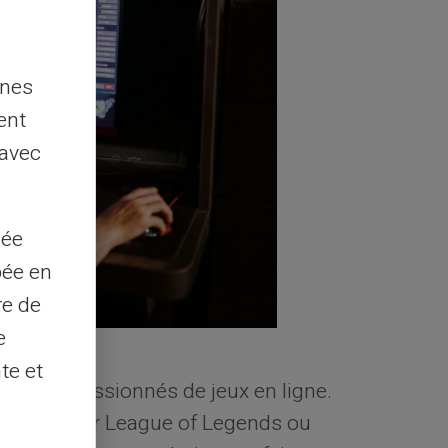
nnes
ent
 avec
sée
pée en
re de
e
te et
our les passionnés de jeux en ligne.
s parties sur League of Legends ou