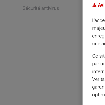
⚠️ Avi
Sécurité antivirus
L'acc
majeu
enreg
une ad
Ce si
par u
intern
Verit
garant
optimi