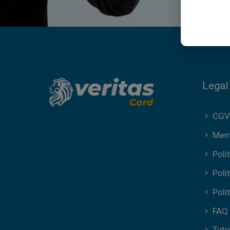
Legal
CGV
Ment
Poli
Poli
Poli
FAQ
Tuto