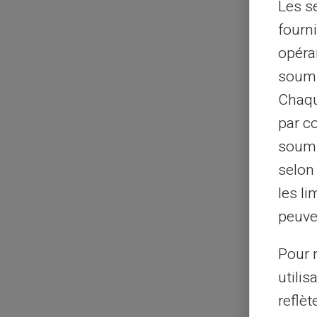
Les s
fourni
opéra
soumi
Chaqu
par c
soumi
selon 
les li
peuve
Pour m
utilis
reflè