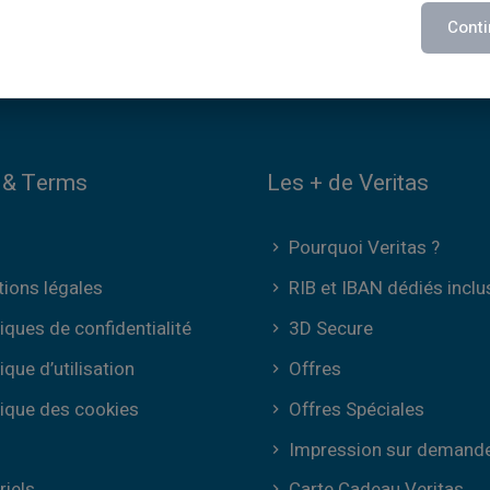
Conti
 & Terms
Les + de Veritas
Pourquoi Veritas ?
ions légales
RIB et IBAN dédiés inclu
tiques de confidentialité
3D Secure
tique d’utilisation
Offres
tique des cookies
Offres Spéciales
Impression sur demand
riels
Carte Cadeau Veritas