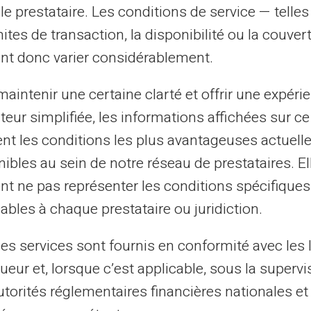
le prestataire. Les conditions de service — telle
mites de transaction, la disponibilité ou la couve
nt donc varier considérablement.
aintenir une certaine clarté et offrir une expéri
ateur simplifiée, les informations affichées sur ce
tent les conditions les plus avantageuses actuel
ibles au sein de notre réseau de prestataires. El
nt ne pas représenter les conditions spécifiques
ransfert
Une fois activée, vous 
ables à chaque prestataire ou juridiction.
ctement sur un
bancaires correspondan
les services sont fournis en conformité avec les 
 de votre
VERITAS Mastercard® (I
ueur et, lorsque c’est applicable, sous la supervi
yGram®,
etc...) comme un compt
utorités réglementaires financières nationales et
èvent