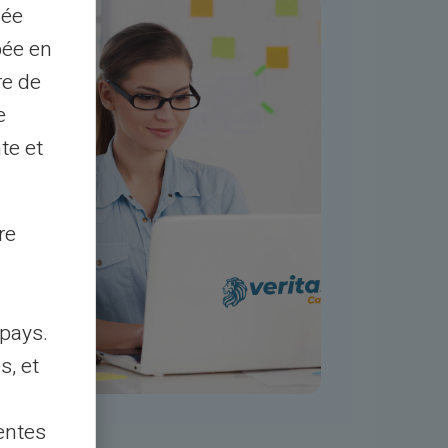
sée
pée en
re de
e
te et
re
pays.
s, et
entes