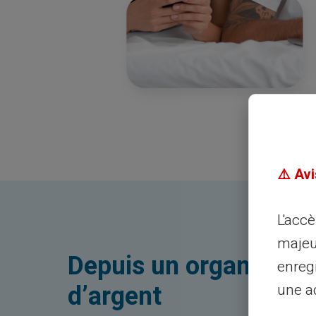
⚠️ Avi
L'acc
majeu
Depuis un organisme d
enreg
d’argent
une ad