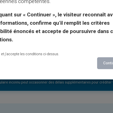
éennes compétentes.
rvice.
quant sur « Continuer », le visiteur reconnaît av
nformations, confirme qu’il remplit les critères
gibilité énoncés et accepte de poursuivre dans 
tions.
lu et j’accepte les conditions ci-dessus.
Conti
 connaissance et de se soumettre aux lois civiles, fiscales et anti blanchim
ulaire inconnu peut occasionner des délais supplémentaires pour créditer 