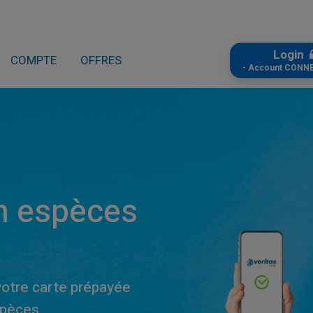
Login
COMPTE
OFFRES
- Account CONN
n espèces
votre carte prépayée
pèces.