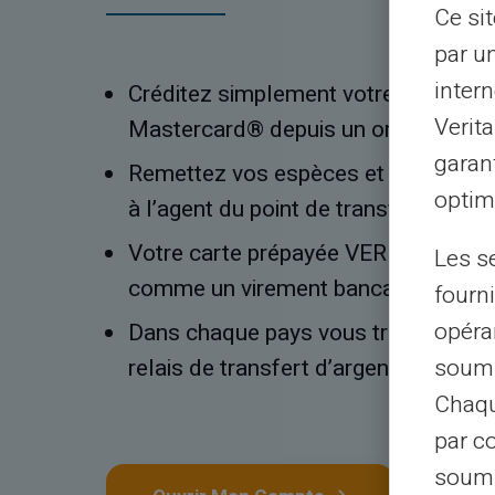
Ce si
par u
intern
Créditez simplement votre carte p
Verit
Mastercard® depuis un organisme de
garant
Remettez vos espèces et les coordo
optimi
à l’agent du point de transfert d’arge
Votre carte prépayée VERITAS Mast
Les s
comme un virement bancaire classiq
fourni
opéra
Dans chaque pays vous trouverez des
relais de transfert d’argent.
soumi
Chaqu
par c
soumi