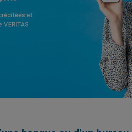
réditées et
ée VERITAS