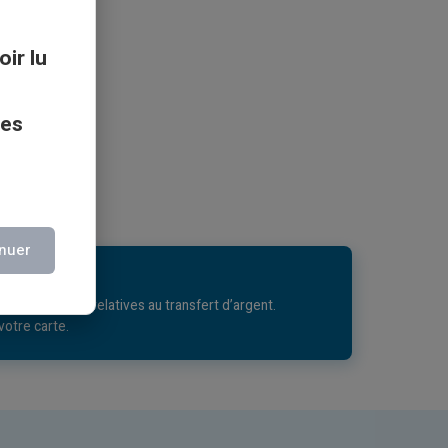
géné
oir lu
ces
nuer
ent en vigueur, relatives au transfert d’argent.
votre carte.