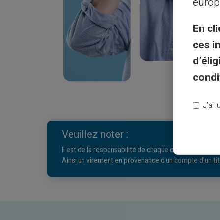
europ
généralement une commission pour ce se
En cli
ces i
d’éli
condi
J’ai 
Veuillez noter :
Il est de la responsabilité de chaque client de prendre
Ainsi un virement en provenance d’un compte d’un tit