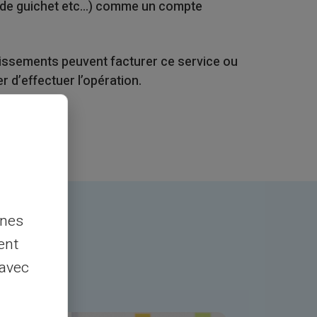
ode guichet etc...) comme un compte
blissements peuvent facturer ce service ou
 d’effectuer l’opération.
nnes
ent
 avec