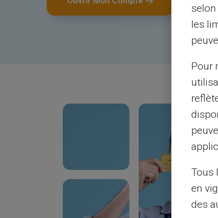
Ouvrir Mon Compte
selon 
les li
peuve
Pour m
utilis
reflè
dispon
peuve
Vous pouvez utilisez les points relais de t
applic
d’argent permettant l’envoi d’argent dire
Tous 
compte bancaire. Renseignez vous auprès
en vig
agence locale de transfert comme Mone
des a
Western Union®, Ria®... Ces agences prél