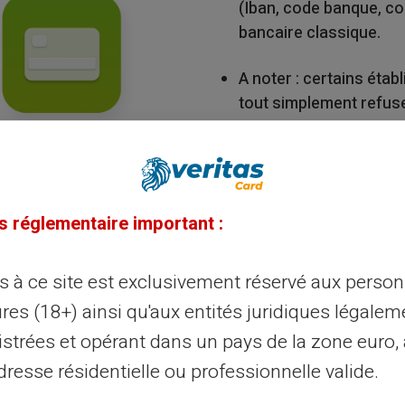
(Iban, code banque, c
bancaire classique.
A noter : certains éta
tout simplement refuser
s réglementaire important :
ès à ce site est exclusivement réservé aux perso
res (18+) ainsi qu'aux entités juridiques légalem
e transfert
istrées et opérant dans un pays de la zone euro,
resse résidentielle ou professionnelle valide.