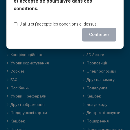
et accepte de poursuivre dans ces
conditions.
J’ai lu et j’accepte les conditions ci-dessus.
Право та умови
Переваги Veritas
Continuer
Загальні умови
Чому VERITAS
Юридична інформація
IBAN і RIB
Конфіденційність
3D Secure
Умови користування
Пропозиції
Cookies
Спецпропозиції
FAQ
Друк на вимогу
Посібники
Подарунки
Умови – реферали
Кешбек
Друк і зображення
Без доходу
Подарункові картки
Дискретні покупки
Кешбек
Поширення
Про нас
Подарункова картка