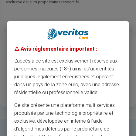
exclusive de leurs propriétaires respectifs.
13
37
M
⚠️ Avis réglementaire important :
Багаторічний досвід
Прийняття торговців та
банкоматів
L'accès à ce site est exclusivement réservé aux
personnes majeures (18+) ainsi qu'aux entités
1
.3M
35
juridiques légalement enregistrées et opérant
dans un pays de la zone euro, avec une adresse
Щасливі зареєстровані
Доступні країни
résidentielle ou professionnelle valide.
клієнти
Ce site présente une plateforme multiservices
propulsée par une technologie propriétaire et
exclusive, développée en interne à l’aide
d’algorithmes détenus par le propriétaire de