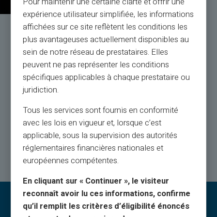
Pour maintenir une certaine clarté et offrir une
expérience utilisateur simplifiée, les informations
affichées sur ce site reflètent les conditions les
Обслуговування та підтримка
plus avantageuses actuellement disponibles au
реальними людьми, а не ботами
sein de notre réseau de prestataires. Elles
peuvent ne pas représenter les conditions
Обслуговування клієнтів англійською мовою до
spécifiques applicables à chaque prestataire ou
ваших послуг за квитком 24/24, по
juridiction.
телефону з понеділка по суботу з 9h до 18:30
Tous les services sont fournis en conformité
avec les lois en vigueur et, lorsque c’est
Зв'яжіться з нами
applicable, sous la supervision des autorités
réglementaires financières nationales et
européennes compétentes.
En cliquant sur « Continuer », le visiteur
reconnaît avoir lu ces informations, confirme
qu’il remplit les critères d’éligibilité énoncés