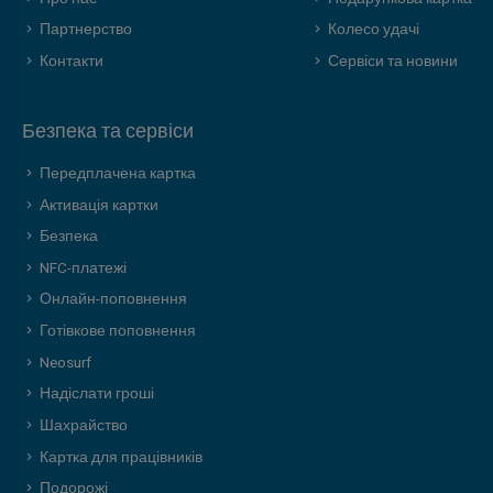
Партнерство
Колесо удачі
Контакти
Сервіси та новини
Безпека та сервіси
Передплачена картка
Активація картки
Безпека
NFC-платежі
Онлайн-поповнення
Готівкове поповнення
Neosurf
Надіслати гроші
Шахрайство
Картка для працівників
Подорожі