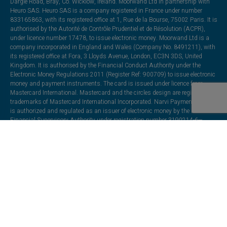
Dargle Road, Bray, Co. Wicklow, Ireland. Moorwand Ltd in partnership with
Heuro SAS. Heuro SAS is a company registered in France under number
833165863, with its registered office at 1, Rue de la Bourse, 75002 Paris. It is
authorised by the Autorité de Contrôle Prudentiel et de Résolution (ACPR),
under licence number 17478, to issue electronic money. Moorwand Ltd is a
company incorporated in England and Wales (Company No. 8491211), with
its registered office at Fora, 3 Lloyds Avenue, London, EC3N 3DS, United
Kingdom. It is authorised by the Financial Conduct Authority under the
Electronic Money Regulations 2011 (Register Ref: 900709) to issue electronic
money and payment instruments. The card is issued under licence from
Mastercard International. Mastercard and the circles design are registered
trademarks of Mastercard International Incorporated. Narvi Payments Oy Ab
is authorized and regulated as an issuer of electronic money by the Finnish
Financial Supervisory Authority under registration number 3190214-6—
registered office: Lapinlahdenkatu 16, 00180 Helsinki, Finland. Monavate is
authorized and regulated as an issuer of electronic money by the Central
Bank of Lithuania under registration number LB002139. Registered office:
Officers' Mess Business Centre, Royston Road, Duxford, Cambridge,
England, CB22 4QH.
All trademarks, trade names, or logos mentioned or used are the property of
their respective owners and may be used for illustrative purposes. Every effort
has been made to appropriately capitalize, punctuate, identify, and attribute
trademarks and trade names to their respective owners, including using ®
and ™ wherever possible and practical. The “VeritasCard” name and