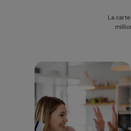
La cart
milli