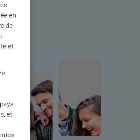
sée
pée en
re de
e
te et
re
arte prépayée VERITAS Mastercard® per
pays.
 et de recevoir de l’argent avec un autre
s, et
 de la carte prépayée VERITAS Mastercard®
entes