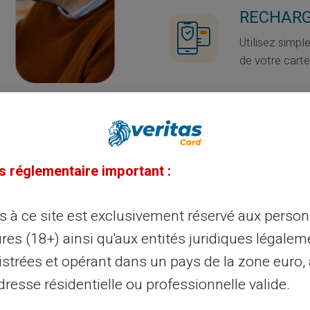
RECHARG
Utilisez simp
de votre carte
SUR CAT
Utilisez le fo
de votre cart
s réglementaire important :
Au moment du 
Assurez-vous q
ès à ce site est exclusivement réservé aux perso
res (18+) ainsi qu'aux entités juridiques légalem
istrées et opérant dans un pays de la zone euro,
resse résidentielle ou professionnelle valide.