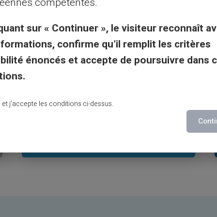
éennes compétentes.
02
quant sur « Continuer », le visiteur reconnaît av
nformations, confirme qu’il remplit les critères
Pas de mauvaise surprise
gibilité énoncés et accepte de poursuivre dans 
Fini les mauvaises surprises de retour
tions.
de vacances, vos frais de change
sont: 1.99% et c’est tout.
lu et j’accepte les conditions ci-dessus.
Conti