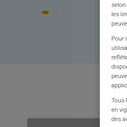
selon 
les li
peuve
Pour m
utilis
reflè
dispon
peuve
applic
E
Tous 
en vig
des a