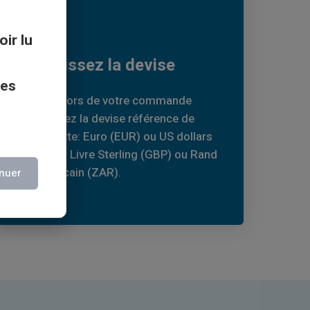
03
oir lu
Choisissez la devise
ces
Le plus: lors de votre commande
choisissez la devise référence de
votre carte: Euro (EUR) ou US dollars
(USD) ou Livre Sterling (GBP) ou Rand
Sud Africain (ZAR).
nuer