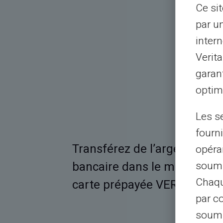
Ce si
par u
intern
Verit
garant
optimi
Les s
fourni
éseaux
Transférez de l’argent sur 
opéra
soumi
nément de
bancaire dans le monde entr
Chaqu
s vos amis
carte prépayée VERITAS Ma
par c
soumi