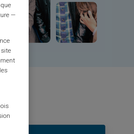
s que
rture —
ence
 site
lement
les
ge
lois
sion