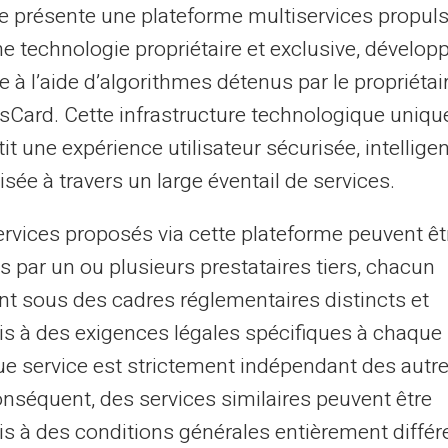
Transfert d’argent à des
te présente une plateforme multiservices propul
ne technologie propriétaire et exclusive, dévelop
multiples destinataires
e à l’aide d’algorithmes détenus par le propriétai
asCard. Cette infrastructure technologique uniqu
it une expérience utilisateur sécurisée, intelligen
sée à travers un large éventail de services.
ervices proposés via cette plateforme peuvent êt
s par un ou plusieurs prestataires tiers, chacun
n’importe quel compte
Chaque c
nt sous des cadres réglementaires distincts et
s à des exigences légales spécifiques à chaque 
e tous les porteurs de la
d’envoyer
e service est strictement indépendant des autre
stercard®.
titulaire
onséquent, des services similaires peuvent être
s à des conditions générales entièrement différ