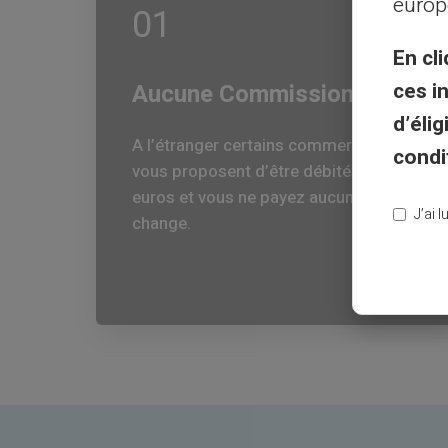
europ
01
En cli
ces i
Aucune Commission
d’éli
A l’étranger certains commerçants
condi
vous proposent d’être débités en
euros et vous ne payez aucun frais de
J’ai 
change.