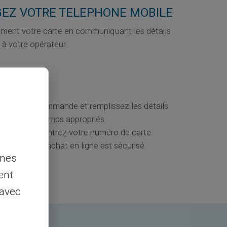
EZ VOTRE TELEPHONE MOBILE
lement votre carte en communiquant les détails
 à votre opérateur.
ALOGUE
rmulaire de commande et remplissez les détails
e dans les champs appropriés.
paiement, entrez votre numéro de carte.
ue le site d’achat en ligne est sécurisé.
nnes
ent
 avec