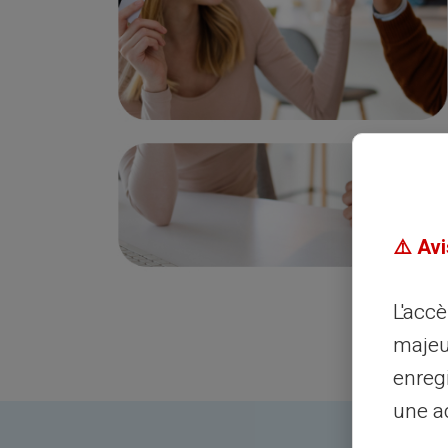
⚠️ Avi
L'acc
majeu
enreg
une ad