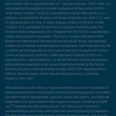
833165863, with its registered office at 1, Rue de la Bourse, 75002 Paris. It is
authorised by the Autorité de Contrôle Prudentiel et de Résolution (ACPR),
under licence number 17478, to issue electronic money. Moorwand Ltd is a
company incorporated in England and Wales (Company No. 8491211), with
its registered office at Fora, 3 Lloyds Avenue, London, EC3N 3DS, United
Kingdom. It is authorised by the Financial Conduct Authority under the
Electronic Money Regulations 2011 (Register Ref: 900709) to issue electronic
money and payment instruments. The card is issued under licence from
Mastercard International. Mastercard and the circles design are registered
trademarks of Mastercard International Incorporated. Narvi Payments Oy Ab
is authorized and regulated as an issuer of electronic money by the Finnish
Financial Supervisory Authority under registration number 3190214-6—
registered office: Lapinlahdenkatu 16, 00180 Helsinki, Finland. Monavate is
authorized and regulated as an issuer of electronic money by the Central
Bank of Lithuania under registration number LB002139. Registered office:
Officers' Mess Business Centre, Royston Road, Duxford, Cambridge,
England, CB22 4QH.
All trademarks, trade names, or logos mentioned or used are the property of
their respective owners and may be used for illustrative purposes. Every effort
has been made to appropriately capitalize, punctuate, identify, and attribute
trademarks and trade names to their respective owners, including using ®
and ™ wherever possible and practical. The “VeritasCard” name and
associated logos and marks are trademarks and the property of Klopercom.
All other trademarks are the property of their respective owners and may be