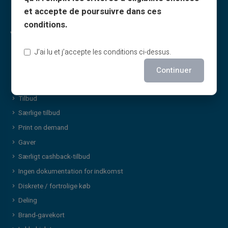
Kontakt os
et accepte de poursuivre dans ces
conditions.
Veritas-fordele
J’ai lu et j’accepte les conditions ci-dessus.
Hvorfor VERITAS?
Dedikeret IBAN og RIB
Continuer
3D Secure
Tilbud
Særlige tilbud
Print on demand
Gaver
Særligt cashback-tilbud
Ingen dokumentation for indkomst
Diskrete / fortrolige køb
Deling
Brand-gavekort