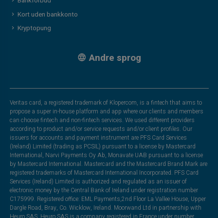
Bankforbud
Kort uden bankkonto
Kryptopung
Andre sprog
Veritas card, a registered trademark of Klopercom, is a fintech that aims to
propose a super in-house platform and app where our clients and members
can choose fintech and non-fintech services. We used different providers
according to product and/or service requests and/or client profiles. Our
issuers for accounts and payment instrument are PFS Card Services
(Ireland) Limited (trading as PCSIL) pursuant to a license by Mastercard
International, Narvi Payments Oy Ab, Monavate UAB pursuant to a license
by Mastercard International. Mastercard and the Mastercard Brand Mark are
registered trademarks of Mastercard International Incorporated. PFS Card
Services (Ireland) Limited is authorized and regulated as an issuer of
electronic money by the Central Bank of Ireland under registration number
C175999. Registered office: EML Payments,2nd Floor La Vallee House, Upper
Dargle Road, Bray, Co. Wicklow, Ireland. Moorwand Ltd in partnership with
Heuro SAS. Heuro SAS is a company registered in France under number