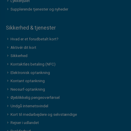
Lykkehjulet
Supplerende tjenester og nyheder
Sikkerhed & tjenester
Hvad er et forudbetalt kort?
Aktivér dit kort
Sikkerhed
Kontaktløs betaling (NFC)
Elektronisk optankning
Kontant optankning
Neosurf-optankning
Øjeblikkelig pengeoverførsel
Undgå internetsvindel
Kort til medarbejdere og selvstændige
Rejser i udlandet