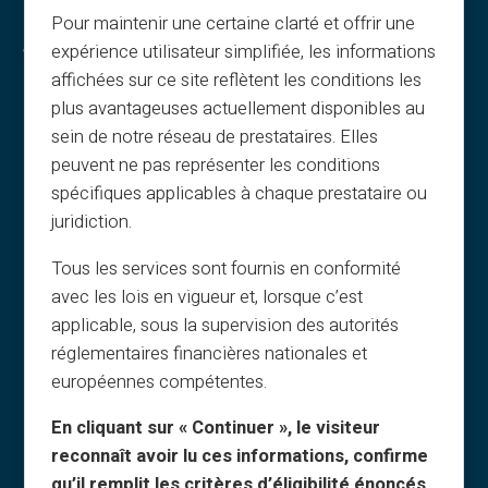
Pour maintenir une certaine clarté et offrir une
Juridiske oplysninger & vilkår
expérience utilisateur simplifiée, les informations
affichées sur ce site reflètent les conditions les
Generelle vilkår
plus avantageuses actuellement disponibles au
Juridisk meddelelse
sein de notre réseau de prestataires. Elles
Privatlivspolitik
peuvent ne pas représenter les conditions
Brugsbetingelser
spécifiques applicables à chaque prestataire ou
Cookiepolitik
juridiction.
FAQ
Tous les services sont fournis en conformité
Vejledninger
avec les lois en vigueur et, lorsque c’est
Vilkår – henvisningsprogram
applicable, sous la supervision des autorités
Politik for print og brug af billeder
réglementaires financières nationales et
Vilkår for gavekort
européennes compétentes.
Cashback-vilkår
En cliquant sur « Continuer », le visiteur
Hvem er vi?
reconnaît avoir lu ces informations, confirme
Bliv affiliate
qu’il remplit les critères d’éligibilité énoncés