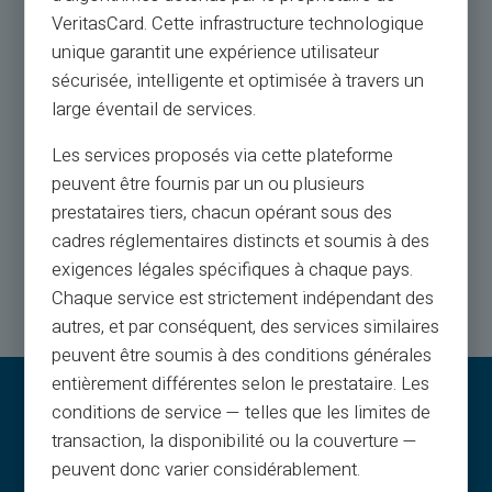
Service og support af
VeritasCard. Cette infrastructure technologique
rigtige mennesker, ikke bots
unique garantit une expérience utilisateur
sécurisée, intelligente et optimisée à travers un
large éventail de services.
Kundeservice på engelsk til din tjeneste med billet
24/24, via
Les services proposés via cette plateforme
telefon fra mandag til lørdag fra 9h til 18.30
peuvent être fournis par un ou plusieurs
prestataires tiers, chacun opérant sous des
cadres réglementaires distincts et soumis à des
Kontakt os
exigences légales spécifiques à chaque pays.
Chaque service est strictement indépendant des
autres, et par conséquent, des services similaires
peuvent être soumis à des conditions générales
entièrement différentes selon le prestataire. Les
conditions de service — telles que les limites de
transaction, la disponibilité ou la couverture —
peuvent donc varier considérablement.