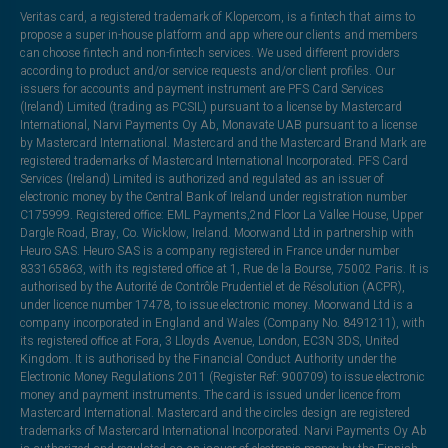
Veritas card, a registered trademark of Klopercom, is a fintech that aims to
propose a super in-house platform and app where our clients and members
can choose fintech and non-fintech services. We used different providers
according to product and/or service requests and/or client profiles. Our
issuers for accounts and payment instrument are PFS Card Services
(Ireland) Limited (trading as PCSIL) pursuant to a license by Mastercard
International, Narvi Payments Oy Ab, Monavate UAB pursuant to a license
by Mastercard International. Mastercard and the Mastercard Brand Mark are
registered trademarks of Mastercard International Incorporated. PFS Card
Services (Ireland) Limited is authorized and regulated as an issuer of
electronic money by the Central Bank of Ireland under registration number
C175999. Registered office: EML Payments,2nd Floor La Vallee House, Upper
Dargle Road, Bray, Co. Wicklow, Ireland. Moorwand Ltd in partnership with
Heuro SAS. Heuro SAS is a company registered in France under number
833165863, with its registered office at 1, Rue de la Bourse, 75002 Paris. It is
authorised by the Autorité de Contrôle Prudentiel et de Résolution (ACPR),
under licence number 17478, to issue electronic money. Moorwand Ltd is a
company incorporated in England and Wales (Company No. 8491211), with
its registered office at Fora, 3 Lloyds Avenue, London, EC3N 3DS, United
Kingdom. It is authorised by the Financial Conduct Authority under the
Electronic Money Regulations 2011 (Register Ref: 900709) to issue electronic
money and payment instruments. The card is issued under licence from
Mastercard International. Mastercard and the circles design are registered
trademarks of Mastercard International Incorporated. Narvi Payments Oy Ab