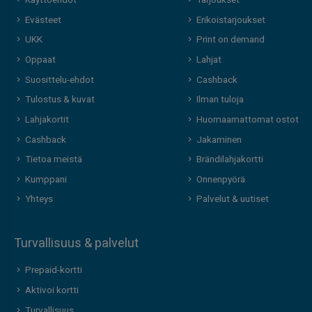
Käyttöehdot
Tarjoukset
Evästeet
Erikoistarjoukset
UKK
Print on demand
Oppaat
Lahjat
Suosittelu-ehdot
Cashback
Tulostus & kuvat
Ilman tuloja
Lahjakortit
Huomaamattomat ostot
Cashback
Jakaminen
Tietoa meistä
Brändilahjakortti
Kumppani
Onnenpyörä
Yhteys
Palvelut & uutiset
Turvallisuus & palvelut
Prepaid-kortti
Aktivoi kortti
Turvallisuus