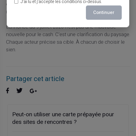
J’ai lu et j’accepte les conditions ci-dessus.
complémentaire :
servir les utilisateurs là où les
néobanques se retirent
.
Continuer
L'annonce du 9 juillet 2026 n'est pas une mauvaise
nouvelle pour le cash. C'est une clarification du paysage.
Chaque acteur précise sa cible. À chacun de choisir le
sien.
Partager cet article
Peut-on utiliser une carte prépayée pour
des sites de rencontres ?