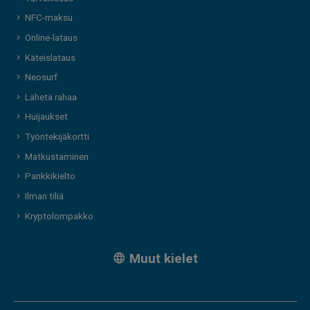
NFC-maksu
Online-lataus
Käteislataus
Neosurf
Lähetä rahaa
Huijaukset
Työntekijäkortti
Matkustaminen
Pankkikielto
Ilman tiliä
Kryptolompakko
Muut kielet