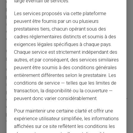
large éventail de services.
ce service au nom de la rentabilité, l'espace se libère
pour des acteurs qui en font, eux, le cœur de leur
Les services proposés via cette plateforme
proposition. C'est un repositionnement du marché
peuvent être fournis par un ou plusieurs
autant qu'un changement d'usage : les utilisateurs du
prestataires tiers, chacun opérant sous des
cash ne disparaissent pas, ils changent simplement
cadres réglementaires distincts et soumis à des
d'opérateur.
exigences légales spécifiques à chaque pays.
CardVeritas : une approche assumée du
Chaque service est strictement indépendant des
rechargement par espèces
autres, et par conséquent, des services similaires
peuvent être soumis à des conditions générales
Chez
CardVeritas
, le
rechargement par espèces
n'est
entièrement différentes selon le prestataire. Les
pas une fonctionnalité périphérique appelée à être
conditions de service — telles que les limites de
supprimée au gré des ajustements de marge. C'est un
transaction, la disponibilité ou la couverture —
pilier de l'offre
, conçu pour des utilisateurs qui veulent
peuvent donc varier considérablement.
garder la maîtrise de leur budget, payer sans exposer leur
compte bancaire principal, ou disposer d'un moyen de
Pour maintenir une certaine clarté et offrir une
paiement utilisable immédiatement, sans dépendre d'un
expérience utilisateur simplifiée, les informations
virement entrant.
affichées sur ce site reflètent les conditions les