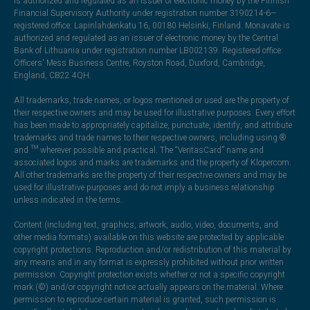
is authorized and regulated as an issuer of electronic money by the Finnish
Financial Supervisory Authority under registration number 3190214-6—
registered office: Lapinlahdenkatu 16, 00180 Helsinki, Finland. Monavate is
authorized and regulated as an issuer of electronic money by the Central
Bank of Lithuania under registration number LB002139. Registered office:
Officers' Mess Business Centre, Royston Road, Duxford, Cambridge,
England, CB22 4QH.
All trademarks, trade names, or logos mentioned or used are the property of
their respective owners and may be used for illustrative purposes. Every effort
has been made to appropriately capitalize, punctuate, identify, and attribute
trademarks and trade names to their respective owners, including using ®
and ™ wherever possible and practical. The “VeritasCard” name and
associated logos and marks are trademarks and the property of Klopercom.
All other trademarks are the property of their respective owners and may be
used for illustrative purposes and do not imply a business relationship
unless indicated in the terms.
Content (including text, graphics, artwork, audio, video, documents, and
other media formats) available on this website are protected by applicable
copyright protections. Reproduction and/or redistribution of this material by
any means and in any format is expressly prohibited without prior written
permission. Copyright protection exists whether or not a specific copyright
mark (©) and/or copyright notice actually appears on the material. Where
permission to reproduce certain material is granted, such permission is