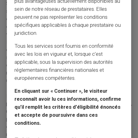
plus avantageuses actuellement disponibles au
Soyons clairs : les mêmes contraintes opérationnelles
sein de notre réseau de prestataires. Elles
s'appliquent à CardVeritas. Le même décalage entre le
peuvent ne pas représenter les conditions
crédit client et la remontée des fonds, les mêmes
spécifiques applicables à chaque prestataire ou
obligations de conformité, la même rentabilité faible
juridiction.
voire négative sur ce canal. La différence n'est pas dans
la nature des contraintes, elle est dans la philosophie
Tous les services sont fournis en conformité
d'entreprise. CardVeritas est d'abord construit autour du
avec les lois en vigueur et, lorsque c’est
service rendu au client, pas autour de la maximisation
applicable, sous la supervision des autorités
de la marge sur chaque transaction. Un service peu
réglementaires financières nationales et
rentable mais essentiel pour une partie des clients reste
européennes compétentes.
un service essentiel – et reste donc maintenu.
En cliquant sur « Continuer », le visiteur
La
Mastercard de débit CardVeritas
s'inscrit
reconnaît avoir lu ces informations, confirme
précisément dans cette logique : une carte rechargeable,
qu’il remplit les critères d’éligibilité énoncés
utilisable partout où Mastercard est acceptée, pensée
et accepte de poursuivre dans ces
pour les usages où le cash a encore toute sa place. Là
conditions.
où Revolut choisit la voie de la banque pleinement
numérique, CardVeritas assume une approche