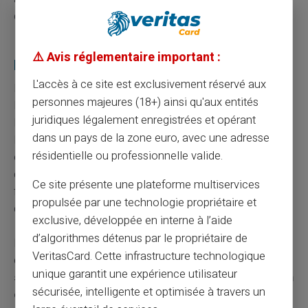
des flux dématérialisés.
Le cash reste un service essentiel pour une
⚠️ Avis réglementaire important :
partie des Français
L'accès à ce site est exclusivement réservé aux
L'arrêt du rechargement par espèces chez Revolut ne se
personnes majeures (18+) ainsi qu'aux entités
lit pas isolément. Il s'inscrit dans un mouvement plus
juridiques légalement enregistrées et opérant
large de retrait progressif des solutions de gestion du
dans un pays de la zone euro, avec une adresse
liquide chez les acteurs numériques. Pourtant, les
résidentielle ou professionnelle valide.
espèces restent un moyen de paiement utilisé au
quotidien par une part significative de la population
Ce site présente une plateforme multiservices
française, pour la budgétisation, la confidentialité des
propulsée par une technologie propriétaire et
dépenses ou simplement la confiance dans le tangible.
exclusive, développée en interne à l’aide
d’algorithmes détenus par le propriétaire de
La question n'est donc pas de savoir si le cash va
VeritasCard. Cette infrastructure technologique
disparaître – il ne disparaît pas – mais de savoir
quelles
unique garantit une expérience utilisateur
solutions continueront à servir les utilisateurs qui en
sécurisée, intelligente et optimisée à travers un
ont besoin
. À mesure que les néobanques renoncent à