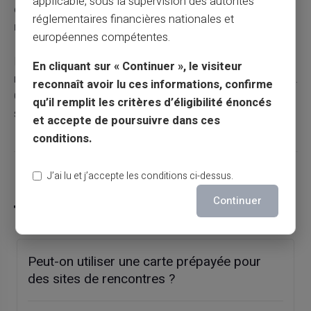
applicable, sous la supervision des autorités
complémentaire :
servir les utilisateurs là où les
réglementaires financières nationales et
néobanques se retirent
.
européennes compétentes.
L'annonce du 9 juillet 2026 n'est pas une mauvaise
En cliquant sur « Continuer », le visiteur
nouvelle pour le cash. C'est une clarification du paysage.
reconnaît avoir lu ces informations, confirme
Chaque acteur précise sa cible. À chacun de choisir le
qu’il remplit les critères d’éligibilité énoncés
sien.
et accepte de poursuivre dans ces
conditions.
J’ai lu et j’accepte les conditions ci-dessus.
Partager cet article
Continuer
Peut-on utiliser une carte prépayée pour
des sites de rencontres ?