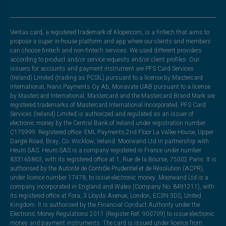
Veritas card, a registered trademark of Klopercom, is a fintech that aims to
propose a super in-house platform and app where our clients and members
can choose fintech and non-fintech services. We used different providers
according to product and/or service requests and/or client profiles. Our
issuers for accounts and payment instrument are PFS Card Services
(Ireland) Limited (trading as PCSIL) pursuant to a license by Mastercard
International, Narvi Payments Oy Ab, Monavate UAB pursuant to a license
by Mastercard International. Mastercard and the Mastercard Brand Mark are
registered trademarks of Mastercard International Incorporated. PFS Card
Services (Ireland) Limited is authorized and regulated as an issuer of
electronic money by the Central Bank of Ireland under registration number
C175999. Registered office: EML Payments,2nd Floor La Vallee House, Upper
Dargle Road, Bray, Co. Wicklow, Ireland. Moorwand Ltd in partnership with
Heuro SAS. Heuro SAS is a company registered in France under number
833165863, with its registered office at 1, Rue de la Bourse, 75002 Paris. It is
authorised by the Autorité de Contrôle Prudentiel et de Résolution (ACPR),
under licence number 17478, to issue electronic money. Moorwand Ltd is a
company incorporated in England and Wales (Company No. 8491211), with
its registered office at Fora, 3 Lloyds Avenue, London, EC3N 3DS, United
Kingdom. It is authorised by the Financial Conduct Authority under the
Electronic Money Regulations 2011 (Register Ref: 900709) to issue electronic
money and payment instruments. The card is issued under licence from