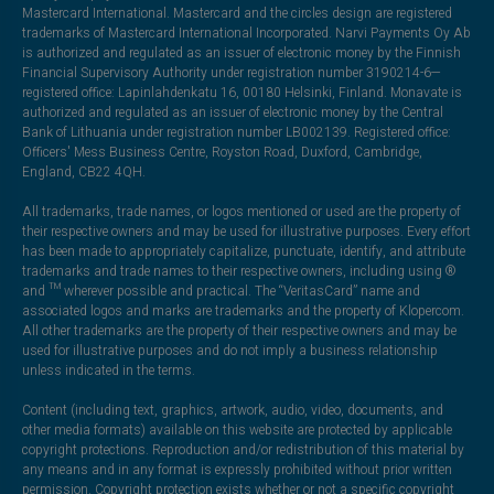
Mastercard International. Mastercard and the circles design are registered
trademarks of Mastercard International Incorporated. Narvi Payments Oy Ab
is authorized and regulated as an issuer of electronic money by the Finnish
Financial Supervisory Authority under registration number 3190214-6—
registered office: Lapinlahdenkatu 16, 00180 Helsinki, Finland. Monavate is
authorized and regulated as an issuer of electronic money by the Central
Bank of Lithuania under registration number LB002139. Registered office:
Officers' Mess Business Centre, Royston Road, Duxford, Cambridge,
England, CB22 4QH.
All trademarks, trade names, or logos mentioned or used are the property of
their respective owners and may be used for illustrative purposes. Every effort
has been made to appropriately capitalize, punctuate, identify, and attribute
trademarks and trade names to their respective owners, including using ®
and ™ wherever possible and practical. The “VeritasCard” name and
associated logos and marks are trademarks and the property of Klopercom.
All other trademarks are the property of their respective owners and may be
used for illustrative purposes and do not imply a business relationship
unless indicated in the terms.
Content (including text, graphics, artwork, audio, video, documents, and
other media formats) available on this website are protected by applicable
copyright protections. Reproduction and/or redistribution of this material by
any means and in any format is expressly prohibited without prior written
permission. Copyright protection exists whether or not a specific copyright