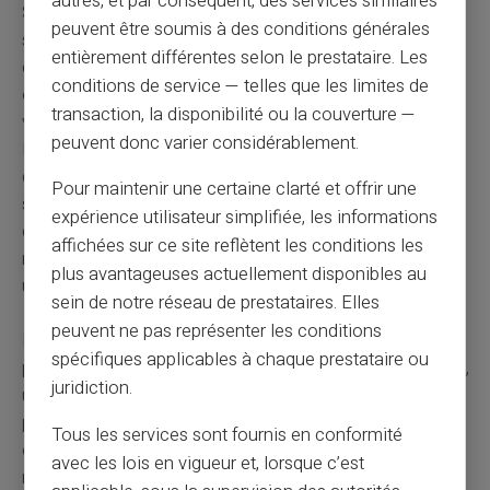
autres, et par conséquent, des services similaires
Soyons clairs : les mêmes contraintes opérationnelles
peuvent être soumis à des conditions générales
s'appliquent à CardVeritas. Le même décalage entre le
entièrement différentes selon le prestataire. Les
crédit client et la remontée des fonds, les mêmes
conditions de service — telles que les limites de
obligations de conformité, la même rentabilité faible
transaction, la disponibilité ou la couverture —
voire négative sur ce canal. La différence n'est pas dans
peuvent donc varier considérablement.
la nature des contraintes, elle est dans la philosophie
d'entreprise. CardVeritas est d'abord construit autour du
Pour maintenir une certaine clarté et offrir une
service rendu au client, pas autour de la maximisation
expérience utilisateur simplifiée, les informations
de la marge sur chaque transaction. Un service peu
affichées sur ce site reflètent les conditions les
rentable mais essentiel pour une partie des clients reste
plus avantageuses actuellement disponibles au
un service essentiel – et reste donc maintenu.
sein de notre réseau de prestataires. Elles
peuvent ne pas représenter les conditions
La
Mastercard de débit CardVeritas
s'inscrit
spécifiques applicables à chaque prestataire ou
précisément dans cette logique : une carte rechargeable,
juridiction.
utilisable partout où Mastercard est acceptée, pensée
pour les usages où le cash a encore toute sa place. Là
Tous les services sont fournis en conformité
où Revolut choisit la voie de la banque pleinement
avec les lois en vigueur et, lorsque c’est
numérique, CardVeritas assume une approche