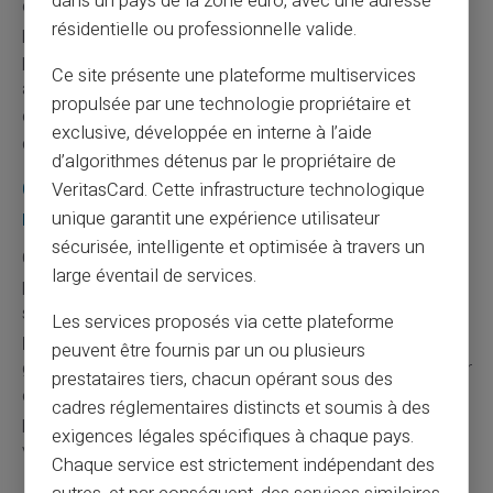
dans un pays de la zone euro, avec une adresse
ce service au nom de la rentabilité, l'espace se libère
résidentielle ou professionnelle valide.
pour des acteurs qui en font, eux, le cœur de leur
proposition. C'est un repositionnement du marché
Ce site présente une plateforme multiservices
autant qu'un changement d'usage : les utilisateurs du
propulsée par une technologie propriétaire et
cash ne disparaissent pas, ils changent simplement
exclusive, développée en interne à l’aide
d'opérateur.
d’algorithmes détenus par le propriétaire de
CardVeritas : une approche assumée du
VeritasCard. Cette infrastructure technologique
rechargement par espèces
unique garantit une expérience utilisateur
sécurisée, intelligente et optimisée à travers un
Chez
CardVeritas
, le
rechargement par espèces
n'est
large éventail de services.
pas une fonctionnalité périphérique appelée à être
supprimée au gré des ajustements de marge. C'est un
Les services proposés via cette plateforme
pilier de l'offre
, conçu pour des utilisateurs qui veulent
peuvent être fournis par un ou plusieurs
garder la maîtrise de leur budget, payer sans exposer leur
prestataires tiers, chacun opérant sous des
compte bancaire principal, ou disposer d'un moyen de
cadres réglementaires distincts et soumis à des
paiement utilisable immédiatement, sans dépendre d'un
exigences légales spécifiques à chaque pays.
virement entrant.
Chaque service est strictement indépendant des