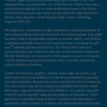
Financial Supervisory Authority under registration number 3190214-6—
registered office: Lapinlahdenkatu 16, 00180 Helsinki, Finland. Monavate is
authorized and regulated as an issuer of electronic money by the Central
Bank of Lithuania under registration number LB002139. Registered office:
Officers' Mess Business Centre, Royston Road, Duxford, Cambridge,
England, CB22 4QH.
All trademarks, trade names, or logos mentioned or used are the property of
their respective owners and may be used for illustrative purposes. Every effort
has been made to appropriately capitalize, punctuate, identify, and attribute
trademarks and trade names to their respective owners, including using ®
and ™ wherever possible and practical. The “VeritasCard” name and
associated logos and marks are trademarks and the property of Klopercom.
All other trademarks are the property of their respective owners and may be
used for illustrative purposes and do not imply a business relationship
unless indicated in the terms.
Content (including text, graphics, artwork, audio, video, documents, and
other media formats) available on this website are protected by applicable
copyright protections. Reproduction and/or redistribution of this material by
any means and in any format is expressly prohibited without prior written
permission. Copyright protection exists whether or not a specific copyright
mark (©) and/or copyright notice actually appears on the material. Where
permission to reproduce certain material is granted, such permission is
specifically stated; however, no materials may be reproduced or distributed