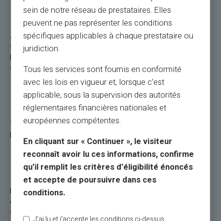
puhelimella?
sein de notre réseau de prestataires. Elles
peuvent ne pas représenter les conditions
spécifiques applicables à chaque prestataire ou
Jos haluat maksaa kontaktittomasti puhelimella, aktivoi NFC-
toiminto ja rekisteröi pankkikortti mobiilimaksusovelluksessa.
juridiction.
Lähesty sitten puhelinta maksupäätteeseen suorittaaksesi
tapahtuman.
Tous les services sont fournis en conformité
avec les lois en vigueur et, lorsque c’est
Mitkä ovat mobiilimaksamisen haitat?
applicable, sous la supervision des autorités
réglementaires financières nationales et
européennes compétentes.
Tarvitset ladatun ja toimivan puhelimen, jotta voit suorittaa
kontaktittoman maksun älypuhelimella.
En cliquant sur « Continuer », le visiteur
reconnaît avoir lu ces informations, confirme
Mitkä ovat lähimaksamisen edut?
qu’il remplit les critères d’éligibilité énoncés
et accepte de poursuivre dans ces
Lähimaksaminen tarjoaa suurta mukavuutta, lyhentää
conditions.
odotusaikaa kassalla, vähentää käteisen kuljettamisen
tarvetta ja minimoi fyysisen kosketuksen maksupäätteisiin.
J’ai lu et j’accepte les conditions ci-dessus.