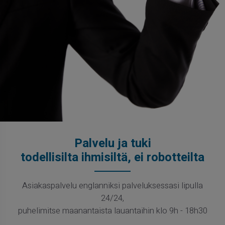
Palvelu ja tuki
todellisilta ihmisiltä, ei robotteilta
Asiakaspalvelu englanniksi palveluksessasi lipulla
24/24,
puhelimitse maanantaista lauantaihin klo 9h - 18h30