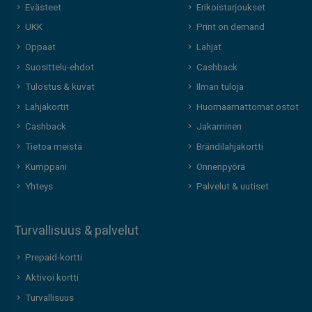
Evästeet
Erikoistarjoukset
UKK
Print on demand
Oppaat
Lahjat
Suosittelu-ehdot
Cashback
Tulostus & kuvat
Ilman tuloja
Lahjakortit
Huomaamattomat ostot
Cashback
Jakaminen
Tietoa meistä
Brändilahjakortti
Kumppani
Onnenpyörä
Yhteys
Palvelut & uutiset
Turvallisuus & palvelut
Prepaid-kortti
Aktivoi kortti
Turvallisuus