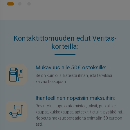
Kontaktittomuuden edut Veritas-
korteilla:
Mukavuus alle 50€ ostoksille:
Se on kuin olisi käteistä ilman, että tarvitsisi
kaivaa taskujaan.
Ihanteellinen nopeisiin maksuihin:
Ravintolat, tupakkatoimistot, taksit, paikalliset
kaupat, kukkakaupat, apteekit, tietullit, pysäköinti...
Nopeuta maksuoperaatioita enintään 50 euroon
asti.