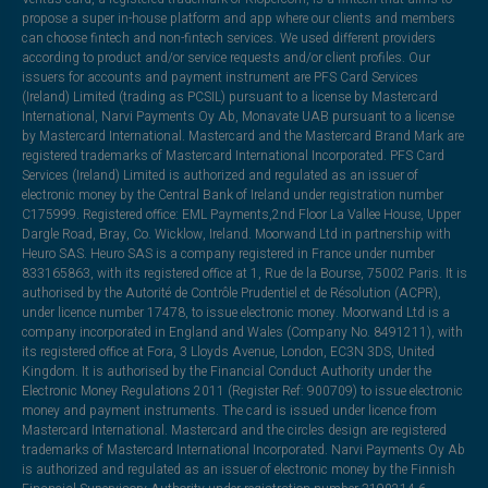
propose a super in-house platform and app where our clients and members
can choose fintech and non-fintech services. We used different providers
according to product and/or service requests and/or client profiles. Our
issuers for accounts and payment instrument are PFS Card Services
(Ireland) Limited (trading as PCSIL) pursuant to a license by Mastercard
International, Narvi Payments Oy Ab, Monavate UAB pursuant to a license
by Mastercard International. Mastercard and the Mastercard Brand Mark are
registered trademarks of Mastercard International Incorporated. PFS Card
Services (Ireland) Limited is authorized and regulated as an issuer of
electronic money by the Central Bank of Ireland under registration number
C175999. Registered office: EML Payments,2nd Floor La Vallee House, Upper
Dargle Road, Bray, Co. Wicklow, Ireland. Moorwand Ltd in partnership with
Heuro SAS. Heuro SAS is a company registered in France under number
833165863, with its registered office at 1, Rue de la Bourse, 75002 Paris. It is
authorised by the Autorité de Contrôle Prudentiel et de Résolution (ACPR),
under licence number 17478, to issue electronic money. Moorwand Ltd is a
company incorporated in England and Wales (Company No. 8491211), with
its registered office at Fora, 3 Lloyds Avenue, London, EC3N 3DS, United
Kingdom. It is authorised by the Financial Conduct Authority under the
Electronic Money Regulations 2011 (Register Ref: 900709) to issue electronic
money and payment instruments. The card is issued under licence from
Mastercard International. Mastercard and the circles design are registered
trademarks of Mastercard International Incorporated. Narvi Payments Oy Ab
is authorized and regulated as an issuer of electronic money by the Finnish