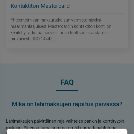
Kontaktiton Mastercard
Yhteentoimivan maksuratkaisun varmistamiseksi
maailmanlaajuisesti Mastercardin kontaktiton kortti on
kehitetty radiotaajuusviestinnän teollisuusstandardin
mukaisesti - ISO 14443.
FAQ
Mikä on lähimaksujen rajoitus päivässä?
Lähimaksujen päivittäinen raja vaihtelee pankin ja korttityypin
mukaan. Yleensä tämä summa on 50 euroa tapahtumaa