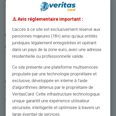
kohden, rajoitettu määrä tapahtumia päivässä. Tarkempia
tietoja saat pankkisi ehdoista.
⚠️ Avis réglementaire important :
Miten kontaktiton kortti toimii?
L'accès à ce site est exclusivement réservé aux
Kontaktiton kortti käyttää NFC (Near Field Communication) -
personnes majeures (18+) ainsi qu'aux entités
tekniikkaa kommunikoidakseen maksupäätteen kanssa. Kun
juridiques légalement enregistrées et opérant
kortti on lähellä päätelaitetta, maksutiedot välitetään ilman
dans un pays de la zone euro, avec une adresse
fyysistä yhteyttä.
résidentielle ou professionnelle valide.
Miksi kontaktiton korttini ei toimi?
Ce site présente une plateforme multiservices
propulsée par une technologie propriétaire et
exclusive, développée en interne à l’aide
Lähimaksukortin toimintahäiriön voivat selittää useat syyt:
d’algorithmes détenus par le propriétaire de
valtuutetun maksurajan saavuttaminen, vaurioitunut kortti,
yhteensopimaton tai passiivinen maksupääte tai korttia ei ole
VeritasCard. Cette infrastructure technologique
aktivoitu lähimaksuja varten.
unique garantit une expérience utilisateur
sécurisée, intelligente et optimisée à travers un
Kuinka saada kontaktiton kortti?
large éventail de services.