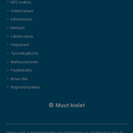
NFC-maksu
Online-lataus
Käteislataus
Neosurf
Lähetä rahaa
Huijaukset
Työntekijäkortti
Matkustaminen
Pankkikielto
Ilman tiliä
Kryptolompakko
Muut kielet
Veritas card, a registered trademark of Klopercom, is a fintech that aims to