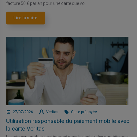
facture 50 € par an pour une carte que vo...
Lire la suite
27/07/2026
Veritas
Carte prépayée
Utilisation responsable du paiement mobile avec
la carte Veritas