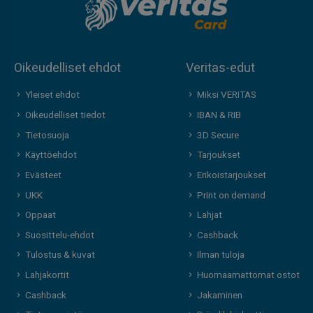
Oikeudelliset ehdot
Veritas-edut
Yleiset ehdot
Miksi VERITAS
Oikeudelliset tiedot
IBAN & RIB
Tietosuoja
3D Secure
Käyttöehdot
Tarjoukset
Evästeet
Erikoistarjoukset
UKK
Print on demand
Oppaat
Lahjat
Suosittelu-ehdot
Cashback
Tulostus & kuvat
Ilman tuloja
Lahjakortit
Huomaamattomat ostot
Cashback
Jakaminen