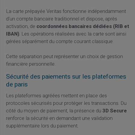
La carte prépayée Veritas fonctionne indépendamment
d'un compte bancaire traditionnel et dispose, après
activation, de
coordonnées bancaires dédiées (RIB et
IBAN)
. Les opérations réalisées avec la carte sont ainsi
gérées séparément du compte courant classique.
Cette séparation peut représenter un choix de gestion
financière personnelle.
Sécurité des paiements sur les plateformes
de paris
Les plateformes agréées mettent en place des
protocoles sécurisés pour protéger les transactions. Du
côté du moyen de paiement, la présence du
3D Secure
renforce la sécurité en demandant une validation
supplémentaire lors du paiement.