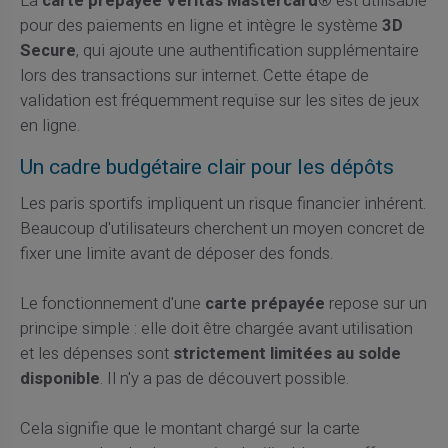
La
carte prépayée Veritas Mastercard®
est utilisable
pour des paiements en ligne et intègre le système
3D
Secure
, qui ajoute une authentification supplémentaire
lors des transactions sur internet. Cette étape de
validation est fréquemment requise sur les sites de jeux
en ligne.
Un cadre budgétaire clair pour les dépôts
Les paris sportifs impliquent un risque financier inhérent.
Beaucoup d'utilisateurs cherchent un moyen concret de
fixer une limite avant de déposer des fonds.
Le fonctionnement d'une
carte prépayée
repose sur un
principe simple : elle doit être chargée avant utilisation
et les dépenses sont
strictement limitées au solde
disponible
. Il n'y a pas de découvert possible.
Cela signifie que le montant chargé sur la carte