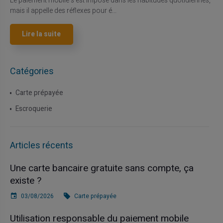
Le paiement mobile s'est imposé dans les habitudes quotidiennes,
mais il appelle des réflexes pour é...
Lire la suite
Catégories
Carte prépayée
Escroquerie
Articles récents
Une carte bancaire gratuite sans compte, ça
existe ?
03/08/2026
Carte prépayée
Utilisation responsable du paiement mobile