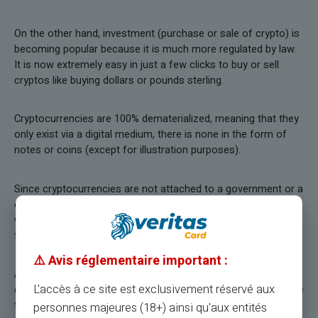
On the other hand, investment (purchase or sale of crypto) is
becoming popular because it is much more regulated by law.
It is now extremely easy in just a few clicks to buy or sell
cryptos like buying dollars or pounds sterling.
Cryptocurrencies are 100% dematerialized, meaning that they
only exist via a digital medium, there is none in the form of
notes or coins (except for illustration purposes).
Since cryptocurrencies are not attached to a government or a
central bank, Bitcoin, for example, has value all over the world,
without exchange fees. But as with buying or selling currency,
fees associated with buying or selling Bitcoin exist.
⚠️ Avis réglementaire important :
As with the purchase of a currency, the purchase of a Bitcoin
L'accès à ce site est exclusivement réservé aux
cannot be cancelled. If you regret your purchase, you will have
to resell your bitcoins.
personnes majeures (18+) ainsi qu'aux entités