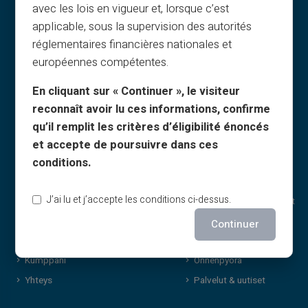
avec les lois en vigueur et, lorsque c’est
Yleiset ehdot
Miksi VERITAS
applicable, sous la supervision des autorités
réglementaires financières nationales et
Oikeudelliset tiedot
IBAN & RIB
européennes compétentes.
Tietosuoja
3D Secure
Käyttöehdot
Tarjoukset
En cliquant sur « Continuer », le visiteur
Evästeet
Erikoistarjoukset
reconnaît avoir lu ces informations, confirme
UKK
Print on demand
qu’il remplit les critères d’éligibilité énoncés
Oppaat
Lahjat
et accepte de poursuivre dans ces
conditions.
Suosittelu-ehdot
Cashback
Tulostus & kuvat
Ilman tuloja
J’ai lu et j’accepte les conditions ci-dessus.
Lahjakortit
Huomaamattomat ostot
Cashback
Jakaminen
Continuer
Tietoa meistä
Brändilahjakortti
Kumppani
Onnenpyörä
Yhteys
Palvelut & uutiset