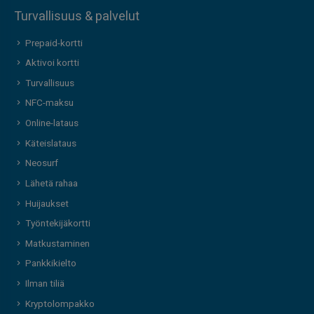
Turvallisuus & palvelut
Prepaid-kortti
Aktivoi kortti
Turvallisuus
NFC-maksu
Online-lataus
Käteislataus
Neosurf
Lähetä rahaa
Huijaukset
Työntekijäkortti
Matkustaminen
Pankkikielto
Ilman tiliä
Kryptolompakko