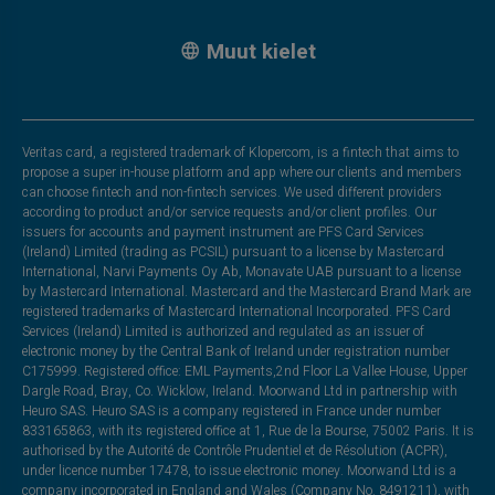
Muut kielet
Veritas card, a registered trademark of Klopercom, is a fintech that aims to
propose a super in-house platform and app where our clients and members
can choose fintech and non-fintech services. We used different providers
according to product and/or service requests and/or client profiles. Our
issuers for accounts and payment instrument are PFS Card Services
(Ireland) Limited (trading as PCSIL) pursuant to a license by Mastercard
International, Narvi Payments Oy Ab, Monavate UAB pursuant to a license
by Mastercard International. Mastercard and the Mastercard Brand Mark are
registered trademarks of Mastercard International Incorporated. PFS Card
Services (Ireland) Limited is authorized and regulated as an issuer of
electronic money by the Central Bank of Ireland under registration number
C175999. Registered office: EML Payments,2nd Floor La Vallee House, Upper
Dargle Road, Bray, Co. Wicklow, Ireland. Moorwand Ltd in partnership with
Heuro SAS. Heuro SAS is a company registered in France under number
833165863, with its registered office at 1, Rue de la Bourse, 75002 Paris. It is
authorised by the Autorité de Contrôle Prudentiel et de Résolution (ACPR),
under licence number 17478, to issue electronic money. Moorwand Ltd is a
company incorporated in England and Wales (Company No. 8491211), with