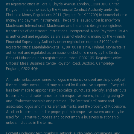
its registered office at Fora, 3 Lloyds Avenue, London, EC3N 3DS, United
Kingdom. It is authorised by the Financial Conduct Authority under the
Electronic Money Regulations 2011 (Register Ref: 900709) to issue electronic
money and payment instruments. The card is issued under licence from
Mastercard International. Mastercard and the circles design are registered
trademarks of Mastercard International Incorporated. Narvi Payments Oy Ab
is authorized and regulated as an issuer of electronic money by the Finnish
Financial Supervisory Authority under registration number 3190214-6—
registered office: Lapinlahdenkatu 16, 00180 Helsinki, Finland. Monavate is
authorized and regulated as an issuer of electronic money by the Central
Bank of Lithuania under registration number LB002139. Registered office:
Officers' Mess Business Centre, Royston Road, Duxford, Cambridge,
England, CB22 4QH.
All trademarks, trade names, or logos mentioned or used are the property of
their respective owners and may be used for illustrative purposes. Every effort
has been made to appropriately capitalize, punctuate, identify, and attribute
trademarks and trade names to their respective owners, including using ®
and ™ wherever possible and practical. The “VeritasCard” name and
associated logos and marks are trademarks and the property of Klopercom.
All other trademarks are the property of their respective owners and may be
used for illustrative purposes and do not imply a business relationship
unless indicated in the terms.
Content (including text, graphics, artwork, audio, video, documents, and