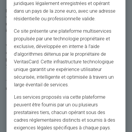
juridiques légalement enregistrées et opérant
dans un pays de la zone euro, avec une adresse
But there is a BUT: Volatility. The price of Bitcoin can change
very sharply, very quickly and without emergency stopping
résidentielle ou professionnelle valide.
measures. So saying that Bitcoin can gain 100% or lose 99%
in a few minutes is not technically impossible.
Ce site présente une plateforme multiservices
propulsée par une technologie propriétaire et
exclusive, développée en interne à l’aide
Veritas will gradually make a crypto wallet available to its
customers. This crypto wallet will not be connected to Veritas
d’algorithmes détenus par le propriétaire de
payment methods (debit card or prepaid card type). To use
VeritasCard. Cette infrastructure technologique
your assets, you will first have to sell your cryptos for euros.
unique garantit une expérience utilisateur
sécurisée, intelligente et optimisée à travers un
To be the first to benefit from the Veritas cryptowallet,
large éventail de services.
register here by filling out the form.
Les services proposés via cette plateforme
peuvent être fournis par un ou plusieurs
I pre-register
prestataires tiers, chacun opérant sous des
cadres réglementaires distincts et soumis à des
exigences légales spécifiques à chaque pays.