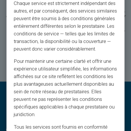
Chaque service est strictement indépendant des
Veritas will gradually make a crypto wallet available to its customers. This
autres, et par conséquent, des services similaires
crypto wallet is not connected to any Veritas payment instrument (eur wallet,
debit card, prepaid card...). To use your crypto assets, you must first sell your
peuvent être soumis à des conditions générales
cryptos for euros. To be the first to benefit from the Veritas crypto wallet,
entièrement différentes selon le prestataire. Les
register here by filling out the form.
IMPORTANT NOTE: This Wallet Crypto is handled and managed by a trusted
conditions de service — telles que les limites de
third party. Veritas is a multi-service platform. Your Crypto wallet may be
transaction, la disponibilité ou la couverture —
branded or cobranded, but at no point, Veritas is buying, selling, or holding
crypto assets for clients, all trading, limits, and compliance aspects will be
peuvent donc varier considérablement.
entirely managed by an external crypto service provider.
Pour maintenir une certaine clarté et offrir une
expérience utilisateur simplifiée, les informations
affichées sur ce site reflètent les conditions les
plus avantageuses actuellement disponibles au
sein de notre réseau de prestataires. Elles
peuvent ne pas représenter les conditions
spécifiques applicables à chaque prestataire ou
juridiction.
Tous les services sont fournis en conformité
Oikeudelliset ehdot
Veritas-edut