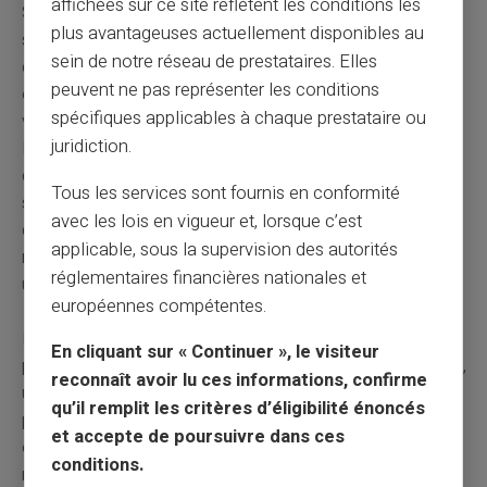
affichées sur ce site reflètent les conditions les
Soyons clairs : les mêmes contraintes opérationnelles
plus avantageuses actuellement disponibles au
s'appliquent à CardVeritas. Le même décalage entre le
sein de notre réseau de prestataires. Elles
crédit client et la remontée des fonds, les mêmes
peuvent ne pas représenter les conditions
obligations de conformité, la même rentabilité faible
spécifiques applicables à chaque prestataire ou
voire négative sur ce canal. La différence n'est pas dans
juridiction.
la nature des contraintes, elle est dans la philosophie
d'entreprise. CardVeritas est d'abord construit autour du
Tous les services sont fournis en conformité
service rendu au client, pas autour de la maximisation
avec les lois en vigueur et, lorsque c’est
de la marge sur chaque transaction. Un service peu
applicable, sous la supervision des autorités
rentable mais essentiel pour une partie des clients reste
réglementaires financières nationales et
un service essentiel – et reste donc maintenu.
européennes compétentes.
La
Mastercard de débit CardVeritas
s'inscrit
En cliquant sur « Continuer », le visiteur
précisément dans cette logique : une carte rechargeable,
reconnaît avoir lu ces informations, confirme
utilisable partout où Mastercard est acceptée, pensée
qu’il remplit les critères d’éligibilité énoncés
pour les usages où le cash a encore toute sa place. Là
et accepte de poursuivre dans ces
où Revolut choisit la voie de la banque pleinement
conditions.
numérique, CardVeritas assume une approche