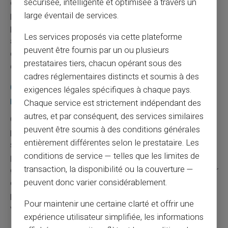
sécurisée, intelligente et optimisée à travers un
ce service au nom de la rentabilité, l'espace se libère
pour des acteurs qui en font, eux, le cœur de leur
large éventail de services.
proposition. C'est un repositionnement du marché
Les services proposés via cette plateforme
autant qu'un changement d'usage : les utilisateurs du
peuvent être fournis par un ou plusieurs
cash ne disparaissent pas, ils changent simplement
prestataires tiers, chacun opérant sous des
d'opérateur.
cadres réglementaires distincts et soumis à des
CardVeritas : une approche assumée du
exigences légales spécifiques à chaque pays.
rechargement par espèces
Chaque service est strictement indépendant des
autres, et par conséquent, des services similaires
Chez
CardVeritas
, le
rechargement par espèces
n'est
peuvent être soumis à des conditions générales
pas une fonctionnalité périphérique appelée à être
entièrement différentes selon le prestataire. Les
supprimée au gré des ajustements de marge. C'est un
conditions de service — telles que les limites de
pilier de l'offre
, conçu pour des utilisateurs qui veulent
transaction, la disponibilité ou la couverture —
garder la maîtrise de leur budget, payer sans exposer leur
peuvent donc varier considérablement.
compte bancaire principal, ou disposer d'un moyen de
paiement utilisable immédiatement, sans dépendre d'un
Pour maintenir une certaine clarté et offrir une
virement entrant.
expérience utilisateur simplifiée, les informations