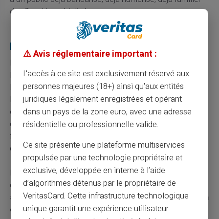
des flux dématérialisés.
Le cash reste un service essentiel pour une
partie des Français
⚠️ Avis réglementaire important :
L'arrêt du rechargement par espèces chez Revolut ne se
L'accès à ce site est exclusivement réservé aux
lit pas isolément. Il s'inscrit dans un mouvement plus
personnes majeures (18+) ainsi qu'aux entités
large de retrait progressif des solutions de gestion du
juridiques légalement enregistrées et opérant
liquide chez les acteurs numériques. Pourtant, les
espèces restent un moyen de paiement utilisé au
dans un pays de la zone euro, avec une adresse
quotidien par une part significative de la population
résidentielle ou professionnelle valide.
française, pour la budgétisation, la confidentialité des
Ce site présente une plateforme multiservices
dépenses ou simplement la confiance dans le tangible.
propulsée par une technologie propriétaire et
exclusive, développée en interne à l’aide
La question n'est donc pas de savoir si le cash va
d’algorithmes détenus par le propriétaire de
disparaître – il ne disparaît pas – mais de savoir
quelles
VeritasCard. Cette infrastructure technologique
solutions continueront à servir les utilisateurs qui en
unique garantit une expérience utilisateur
ont besoin
. À mesure que les néobanques renoncent à