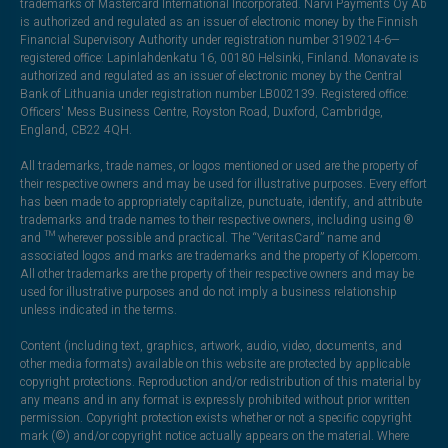
trademarks of Mastercard International Incorporated. Narvi Payments Oy Ab
is authorized and regulated as an issuer of electronic money by the Finnish
Financial Supervisory Authority under registration number 3190214-6—
registered office: Lapinlahdenkatu 16, 00180 Helsinki, Finland. Monavate is
authorized and regulated as an issuer of electronic money by the Central
Bank of Lithuania under registration number LB002139. Registered office:
Officers' Mess Business Centre, Royston Road, Duxford, Cambridge,
England, CB22 4QH.
All trademarks, trade names, or logos mentioned or used are the property of
their respective owners and may be used for illustrative purposes. Every effort
has been made to appropriately capitalize, punctuate, identify, and attribute
trademarks and trade names to their respective owners, including using ®
and ™ wherever possible and practical. The “VeritasCard” name and
associated logos and marks are trademarks and the property of Klopercom.
All other trademarks are the property of their respective owners and may be
used for illustrative purposes and do not imply a business relationship
unless indicated in the terms.
Content (including text, graphics, artwork, audio, video, documents, and
other media formats) available on this website are protected by applicable
copyright protections. Reproduction and/or redistribution of this material by
any means and in any format is expressly prohibited without prior written
permission. Copyright protection exists whether or not a specific copyright
mark (©) and/or copyright notice actually appears on the material. Where