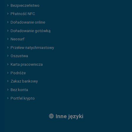
Bezpieczeństwo
Płatność NFC
Doładowanie online
Doładowanie gotówką
Neosurf
Przelew natychmiastowy
Oszustwa
Karta pracownicza
Podróże
Zakaz bankowy
Bez konta
Portfel krypto
Inne języki