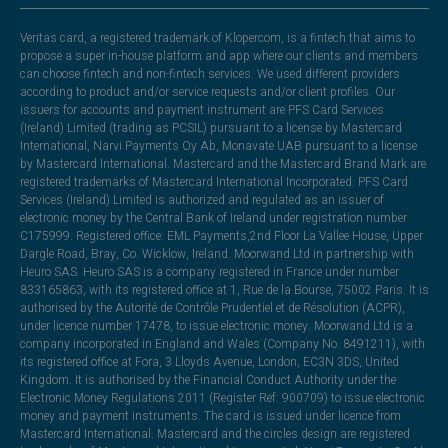
Veritas card, a registered trademark of Klopercom, is a fintech that aims to
propose a super in-house platform and app where our clients and members
can choose fintech and non-fintech services. We used different providers
according to product and/or service requests and/or client profiles. Our
issuers for accounts and payment instrument are PFS Card Services
(Ireland) Limited (trading as PCSIL) pursuant to a license by Mastercard
International, Narvi Payments Oy Ab, Monavate UAB pursuant to a license
by Mastercard International. Mastercard and the Mastercard Brand Mark are
registered trademarks of Mastercard International Incorporated. PFS Card
Services (Ireland) Limited is authorized and regulated as an issuer of
electronic money by the Central Bank of Ireland under registration number
C175999. Registered office: EML Payments,2nd Floor La Vallee House, Upper
Dargle Road, Bray, Co. Wicklow, Ireland. Moorwand Ltd in partnership with
Heuro SAS. Heuro SAS is a company registered in France under number
833165863, with its registered office at 1, Rue de la Bourse, 75002 Paris. It is
authorised by the Autorité de Contrôle Prudentiel et de Résolution (ACPR),
under licence number 17478, to issue electronic money. Moorwand Ltd is a
company incorporated in England and Wales (Company No. 8491211), with
its registered office at Fora, 3 Lloyds Avenue, London, EC3N 3DS, United
Kingdom. It is authorised by the Financial Conduct Authority under the
Electronic Money Regulations 2011 (Register Ref: 900709) to issue electronic
money and payment instruments. The card is issued under licence from
Mastercard International. Mastercard and the circles design are registered