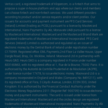
Veritas card, a registered trademark of Klopercom, is a fintech that aims to
propose a super in-house platform and app where our clients and members
can choose fintech and non-fintech services. We used different providers
according to product and/or service requests and/or client profiles. Our
issuers for accounts and payment instrument are PFS Card Services
(Ireland) Limited (trading as PCSIL) pursuant to a license by Mastercard
International, Narvi Payments Oy Ab, Monavate UAB pursuant to a license
by Mastercard International. Mastercard and the Mastercard Brand Mark are
registered trademarks of Mastercard International Incorporated. PFS Card
Services (Ireland) Limited is authorized and regulated as an issuer of
electronic money by the Central Bank of Ireland under registration number
C175999. Registered office: EML Payments,2nd Floor La Vallee House, Upper
Dargle Road, Bray, Co. Wicklow, Ireland. Moorwand Ltd in partnership with
Heuro SAS. Heuro SAS is a company registered in France under number
833165863, with its registered office at 1, Rue de la Bourse, 75002 Paris. It is
authorised by the Autorité de Contrôle Prudentiel et de Résolution (ACPR),
under licence number 17478, to issue electronic money. Moorwand Ltd is a
company incorporated in England and Wales (Company No. 8491211), with
its registered office at Fora, 3 Lloyds Avenue, London, EC3N 3DS, United
Kingdom. It is authorised by the Financial Conduct Authority under the
Electronic Money Regulations 2011 (Register Ref: 900709) to issue electronic
money and payment instruments. The card is issued under licence from
Mastercard International. Mastercard and the circles design are registered
trademarks of Mastercard International Incorporated. Narvi Payments Oy Ab