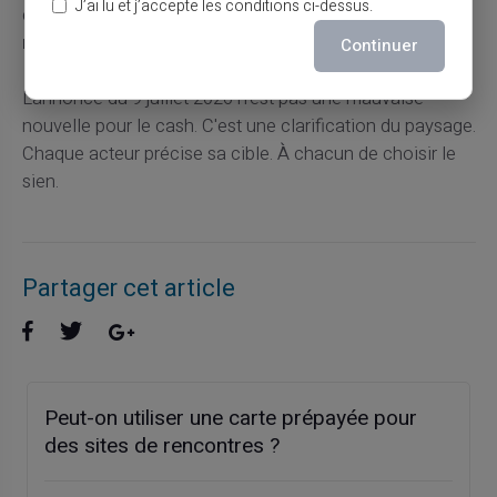
J’ai lu et j’accepte les conditions ci-dessus.
complémentaire :
servir les utilisateurs là où les
néobanques se retirent
.
Continuer
L'annonce du 9 juillet 2026 n'est pas une mauvaise
nouvelle pour le cash. C'est une clarification du paysage.
Chaque acteur précise sa cible. À chacun de choisir le
sien.
Partager cet article
Peut-on utiliser une carte prépayée pour
des sites de rencontres ?