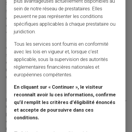
plus avantageuses actuellement disponibles au
Soyons clairs : les mêmes contraintes opérationnelles
sein de notre réseau de prestataires. Elles
s'appliquent à CardVeritas. Le même décalage entre le
peuvent ne pas représenter les conditions
crédit client et la remontée des fonds, les mêmes
spécifiques applicables à chaque prestataire ou
obligations de conformité, la même rentabilité faible
juridiction.
voire négative sur ce canal. La différence n'est pas dans
la nature des contraintes, elle est dans la philosophie
Tous les services sont fournis en conformité
d'entreprise. CardVeritas est d'abord construit autour du
avec les lois en vigueur et, lorsque c’est
service rendu au client, pas autour de la maximisation
applicable, sous la supervision des autorités
de la marge sur chaque transaction. Un service peu
réglementaires financières nationales et
rentable mais essentiel pour une partie des clients reste
européennes compétentes.
un service essentiel – et reste donc maintenu.
En cliquant sur « Continuer », le visiteur
La
Mastercard de débit CardVeritas
s'inscrit
reconnaît avoir lu ces informations, confirme
précisément dans cette logique : une carte rechargeable,
qu’il remplit les critères d’éligibilité énoncés
utilisable partout où Mastercard est acceptée, pensée
et accepte de poursuivre dans ces
pour les usages où le cash a encore toute sa place. Là
conditions.
où Revolut choisit la voie de la banque pleinement
numérique, CardVeritas assume une approche