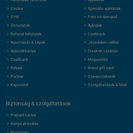
Használati feltételek
Ajánlatok
Cookie
Speciális ajánlatok
GYIK
Print on demand
Útmutatók
Ajándék
Referral feltételek
Cashback
Nyomtatás & képek
Jövedelem nélkül
Ajándékkártya
Diszkrét vásárlás
Cashback
Megosztás
Rólunk
Brand gift card
Partner
Szerencsekerék
Kapcsolat
Szolgáltatások & hírek
Biztonság & szolgáltatások
Prepaid kártya
Kártya aktiválás
Biztonság