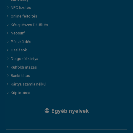
NFC fizetés
Online feltöltés
Készpénzes feltöltés
Neosurf
Pénzküldés
Csalások
Dolgozói kártya
Külföldi utazás
Banki tiltás
Kártya számla nélkül
Kriptotárca
Egyéb nyelvek