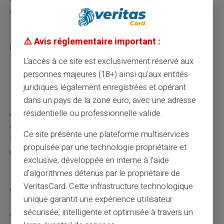
des flux dématérialisés.
Le cash reste un service essentiel pour une
⚠️ Avis réglementaire important :
partie des Français
L'accès à ce site est exclusivement réservé aux
L'arrêt du rechargement par espèces chez Revolut ne se
personnes majeures (18+) ainsi qu'aux entités
lit pas isolément. Il s'inscrit dans un mouvement plus
juridiques légalement enregistrées et opérant
large de retrait progressif des solutions de gestion du
dans un pays de la zone euro, avec une adresse
liquide chez les acteurs numériques. Pourtant, les
résidentielle ou professionnelle valide.
espèces restent un moyen de paiement utilisé au
quotidien par une part significative de la population
Ce site présente une plateforme multiservices
française, pour la budgétisation, la confidentialité des
propulsée par une technologie propriétaire et
dépenses ou simplement la confiance dans le tangible.
exclusive, développée en interne à l’aide
d’algorithmes détenus par le propriétaire de
La question n'est donc pas de savoir si le cash va
VeritasCard. Cette infrastructure technologique
disparaître – il ne disparaît pas – mais de savoir
quelles
unique garantit une expérience utilisateur
solutions continueront à servir les utilisateurs qui en
sécurisée, intelligente et optimisée à travers un
ont besoin
. À mesure que les néobanques renoncent à