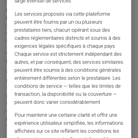
large éventail de services.
ce service au nom de la rentabilité, l'espace se libère
pour des acteurs qui en font, eux, le cœur de leur
Les services proposés via cette plateforme
proposition. C'est un repositionnement du marché
peuvent être fournis par un ou plusieurs
autant qu'un changement d'usage : les utilisateurs du
prestataires tiers, chacun opérant sous des
cash ne disparaissent pas, ils changent simplement
cadres réglementaires distincts et soumis à des
d'opérateur.
exigences légales spécifiques à chaque pays.
CardVeritas : une approche assumée du
Chaque service est strictement indépendant des
rechargement par espèces
autres, et par conséquent, des services similaires
peuvent être soumis à des conditions générales
Chez
CardVeritas
, le
rechargement par espèces
n'est
entièrement différentes selon le prestataire. Les
pas une fonctionnalité périphérique appelée à être
conditions de service — telles que les limites de
supprimée au gré des ajustements de marge. C'est un
transaction, la disponibilité ou la couverture —
pilier de l'offre
, conçu pour des utilisateurs qui veulent
peuvent donc varier considérablement.
garder la maîtrise de leur budget, payer sans exposer leur
compte bancaire principal, ou disposer d'un moyen de
Pour maintenir une certaine clarté et offrir une
paiement utilisable immédiatement, sans dépendre d'un
expérience utilisateur simplifiée, les informations
virement entrant.
affichées sur ce site reflètent les conditions les