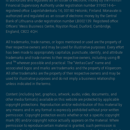
is authorized and regulated as an issuer of electronic money by the Finnish
Financial Supervisory Authority under registration number 3190214-6—
registered office: Lapinlahdenkatu 16, 00180 Helsinki, Finland. Monavate is
authorized and regulated as an issuer of electronic money by the Central
Bank of Lithuania under registration number LB002139. Registered office:
Officers' Mess Business Centre, Royston Road, Duxford, Cambridge,
England, CB22 4QH.
All trademarks, trade names, or logos mentioned or used are the property of
their respective owners and may be used for illustrative purposes. Every effort
has been made to appropriately capitalize, punctuate, identify, and attribute
trademarks and trade names to their respective owners, including using ®
and ™ wherever possible and practical. The “VeritasCard” name and
associated logos and marks are trademarks and the property of Klopercom.
All other trademarks are the property of their respective owners and may be
used for illustrative purposes and do not imply a business relationship
unless indicated in the terms.
Content (including text, graphics, artwork, audio, video, documents, and
other media formats) available on this website are protected by applicable
copyright protections. Reproduction and/or redistribution of this material by
any means and in any format is expressly prohibited without prior written
permission. Copyright protection exists whether or not a specific copyright
mark (©) and/or copyright notice actually appears on the material. Where
permission to reproduce certain material is granted, such permission is