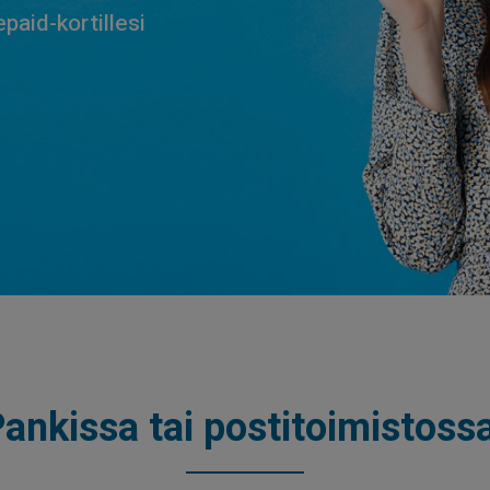
paid-kortillesi
ankissa tai postitoimistoss