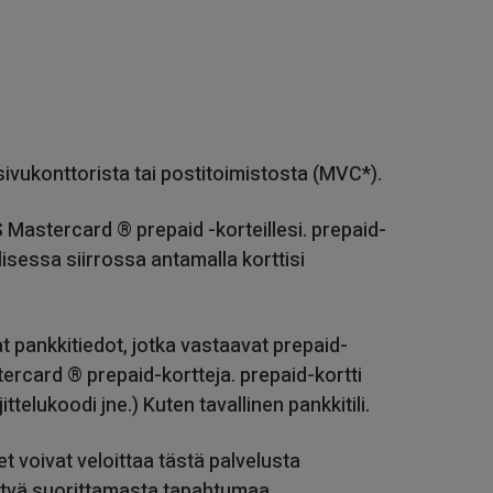
ivukonttorista tai postitoimistosta (MVC*).
 Mastercard ® prepaid -korteillesi. prepaid-
llisessa siirrossa antamalla korttisi
at pankkitiedot, jotka vastaavat prepaid-
ercard ® prepaid-kortteja. prepaid-kortti
ittelukoodi jne.) Kuten tavallinen pankkitili.
t voivat veloittaa tästä palvelusta
äytyä suorittamasta tapahtumaa.