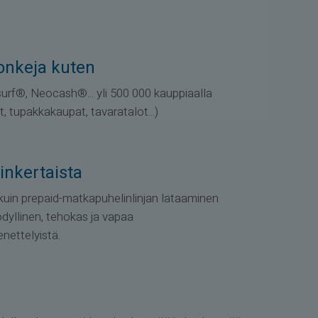
onkeja kuten
rf®, Neocash®... yli 500 000 kauppiaalla
 tupakkakaupat, tavaratalot...)
inkertaista
uin prepaid-matkapuhelinlinjan lataaminen
dyllinen, tehokas ja vapaa
nettelyistä.