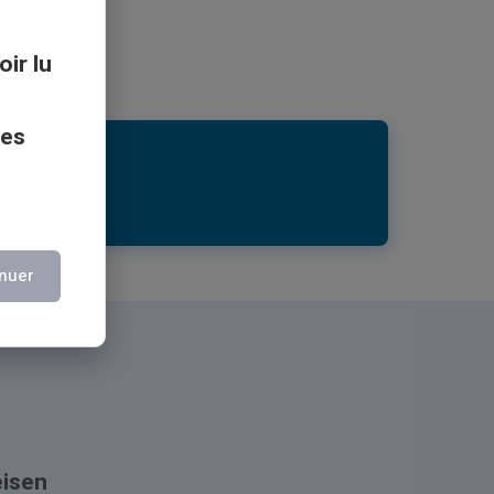
oir lu
ces
nuer
eisen