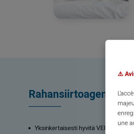
⚠️ Avi
Rahansiirtoagentilta
L'acc
majeu
enreg
une ad
Yksinkertaisesti hyvitä VERITAS Mas