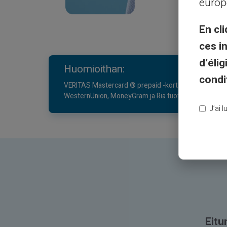
europ
En cli
ces i
d’éli
Huomioithan:
condi
VERITAS Mastercard ® prepaid -korttitiliä ei ole yhdi
WesternUnion, MoneyGram ja Ria tuotemerkit mainitaan
J’ai 
Eitu