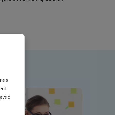
nnes
ent
 avec