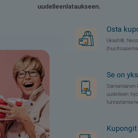
uudelleenlataukseen.
Osta kup
Ukash®, Neosu
(huoltoasemat,
Se on yks
Samanlainen k
uudelleen: hyö
tunnistamisme
Kupongit