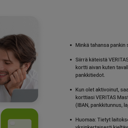
Minkä tahansa pankin s
Siirrä käteistä VERITAS
kortti aivan kuten tava
pankkitiedot.
Kun olet aktivoinut, sa
korttiasi VERITAS Mast
(IBAN, pankkitunnus, laj
Huomaa: Tietyt laitokse
yksinkertaisesti kielt