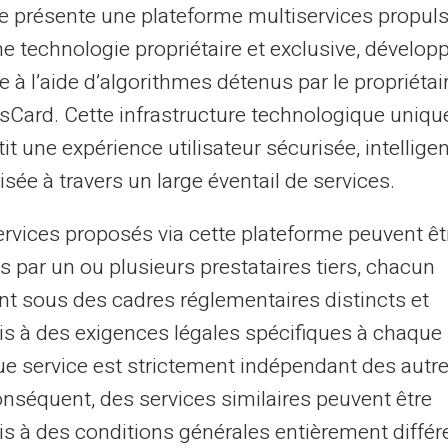
te présente une plateforme multiservices propul
ne technologie propriétaire et exclusive, dévelop
rtotoimiston
e à l’aide d’algorithmes détenus par le propriétai
asCard. Cette infrastructure technologique uniqu
isi hyvitetään kuten
it une expérience utilisateur sécurisée, intelligen
sée à travers un large éventail de services.
ja jokaisessa maassa
ervices proposés via cette plateforme peuvent êt
s par un ou plusieurs prestataires tiers, chacun
nt sous des cadres réglementaires distincts et
s à des exigences légales spécifiques à chaque 
e service est strictement indépendant des autre
onséquent, des services similaires peuvent être
s à des conditions générales entièrement différ