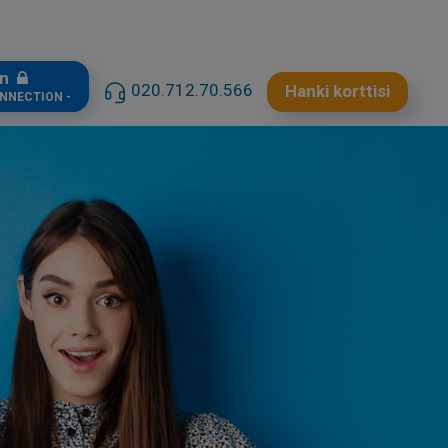
in
020.712.70.566
Hanki korttisi
ONNECTION -