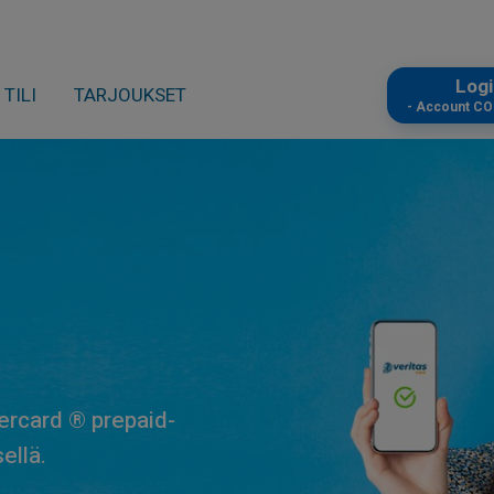
Log
TILI
TARJOUKSET
- Account C
ercard ® prepaid-
ellä.