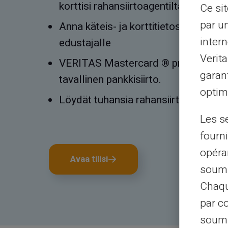
korttisi rahansiirtoagentilta.
Ce si
par u
Anna käteis- ja korttitietosi rahansii
intern
edustajalle
Verit
VERITAS Mastercard ® prepaid -kortt
garant
tavallinen pankkisiirto.
optimi
Löydät tuhansia rahansiirtotoimisto
Les s
fourni
opéra
Avaa tilisi
soumi
Chaqu
par c
soumi