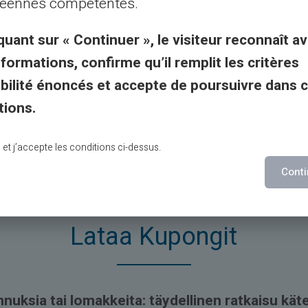
éennes compétentes.
quant sur « Continuer », le visiteur reconnaît av
nformations, confirme qu’il remplit les critères
gibilité énoncés et accepte de poursuivre dans 
tions.
stetty mihinkään edellä mainittuun siirtotoimistoon.
 vain havainnollistamistarkoituksiin.
lu et j’accepte les conditions ci-dessus.
Conti
Lataa Kupongit
nnuksia tai lomakkeita: täydellinen ratkaisu kät