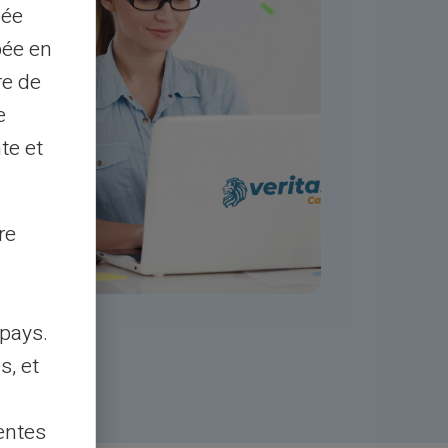
sée
pée en
re de
e
te et
re
pays.
s, et
entes