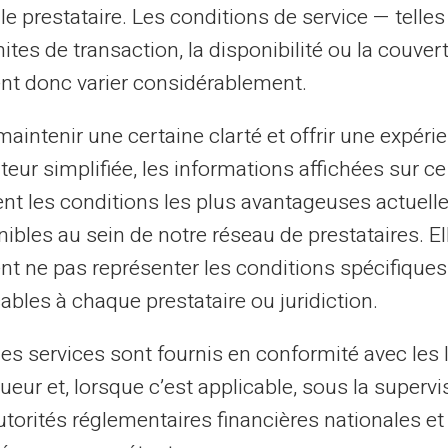
le prestataire. Les conditions de service — telle
mites de transaction, la disponibilité ou la couve
nt donc varier considérablement.
aintenir une certaine clarté et offrir une expéri
vulla voit
Kun olet aktivoinut, saa
ateur simplifiée, les informations affichées sur ce
ikalliselta
prepaid-korttisi VERIT
tent les conditions les plus avantageuses actuel
ibles au sein de notre réseau de prestataires. El
tern Union®,
(IBAN, pankkitunnus, laj
nt ne pas représenter les conditions spécifiques
alkkion tästä
pankkitili.
ables à chaque prestataire ou juridiction.
les services sont fournis en conformité avec les 
ueur et, lorsque c’est applicable, sous la supervi
utorités réglementaires financières nationales et