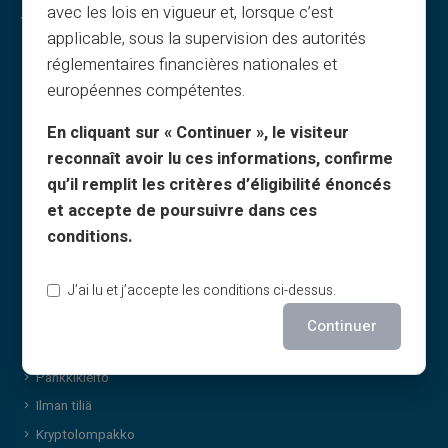
avec les lois en vigueur et, lorsque c’est
Turvallisuus & palvelut
applicable, sous la supervision des autorités
Prepaid-kortti
réglementaires financières nationales et
européennes compétentes.
Aktivoi kortti
Turvallisuus
En cliquant sur « Continuer », le visiteur
NFC-maksu
reconnaît avoir lu ces informations, confirme
Online-lataus
qu’il remplit les critères d’éligibilité énoncés
Käteislataus
et accepte de poursuivre dans ces
Neosurf
conditions.
Lähetä rahaa
J’ai lu et j’accepte les conditions ci-dessus.
Huijaukset
Työntekijäkortti
Continuer
Matkustaminen
Pankkikielto
Ilman tiliä
Kryptolompakko