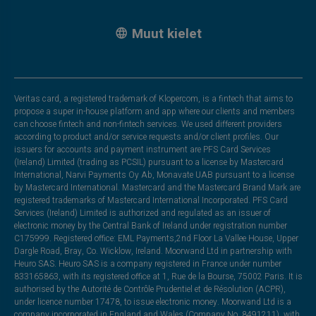
Muut kielet
Veritas card, a registered trademark of Klopercom, is a fintech that aims to
propose a super in-house platform and app where our clients and members
can choose fintech and non-fintech services. We used different providers
according to product and/or service requests and/or client profiles. Our
issuers for accounts and payment instrument are PFS Card Services
(Ireland) Limited (trading as PCSIL) pursuant to a license by Mastercard
International, Narvi Payments Oy Ab, Monavate UAB pursuant to a license
by Mastercard International. Mastercard and the Mastercard Brand Mark are
registered trademarks of Mastercard International Incorporated. PFS Card
Services (Ireland) Limited is authorized and regulated as an issuer of
electronic money by the Central Bank of Ireland under registration number
C175999. Registered office: EML Payments,2nd Floor La Vallee House, Upper
Dargle Road, Bray, Co. Wicklow, Ireland. Moorwand Ltd in partnership with
Heuro SAS. Heuro SAS is a company registered in France under number
833165863, with its registered office at 1, Rue de la Bourse, 75002 Paris. It is
authorised by the Autorité de Contrôle Prudentiel et de Résolution (ACPR),
under licence number 17478, to issue electronic money. Moorwand Ltd is a
company incorporated in England and Wales (Company No. 8491211), with