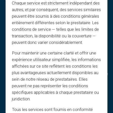
Chaque service est strictement indépendant des
autres, et par conséquent, des services similaires
Yleiset ehdot
Miksi VERITAS
peuvent être soumis à des conditions générales
Oikeudelliset tiedot
IBAN & RIB
entièrement différentes selon le prestataire. Les
Tietosuoja
3D Secure
conditions de service — telles que les limites de
Käyttöehdot
Tarjoukset
transaction, la disponibilité ou la couverture —
Evästeet
Erikoistarjoukset
peuvent donc varier considérablement.
UKK
Print on demand
Oppaat
Lahjat
Pour maintenir une certaine clarté et offrir une
expérience utilisateur simplifiée, les informations
Suosittelu-ehdot
Cashback
affichées sur ce site reflètent les conditions les
Tulostus & kuvat
Ilman tuloja
plus avantageuses actuellement disponibles au
Lahjakortit
Huomaamattomat ostot
sein de notre réseau de prestataires. Elles
Cashback
Jakaminen
peuvent ne pas représenter les conditions
Tietoa meistä
Brändilahjakortti
spécifiques applicables à chaque prestataire ou
Kumppani
Onnenpyörä
juridiction.
Yhteys
Palvelut & uutiset
Tous les services sont fournis en conformité