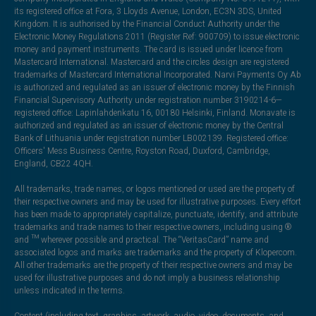
its registered office at Fora, 3 Lloyds Avenue, London, EC3N 3DS, United
Kingdom. It is authorised by the Financial Conduct Authority under the
Electronic Money Regulations 2011 (Register Ref: 900709) to issue electronic
money and payment instruments. The card is issued under licence from
Mastercard International. Mastercard and the circles design are registered
trademarks of Mastercard International Incorporated. Narvi Payments Oy Ab
is authorized and regulated as an issuer of electronic money by the Finnish
Financial Supervisory Authority under registration number 3190214-6—
registered office: Lapinlahdenkatu 16, 00180 Helsinki, Finland. Monavate is
authorized and regulated as an issuer of electronic money by the Central
Bank of Lithuania under registration number LB002139. Registered office:
Officers' Mess Business Centre, Royston Road, Duxford, Cambridge,
England, CB22 4QH.
All trademarks, trade names, or logos mentioned or used are the property of
their respective owners and may be used for illustrative purposes. Every effort
has been made to appropriately capitalize, punctuate, identify, and attribute
trademarks and trade names to their respective owners, including using ®
and ™ wherever possible and practical. The “VeritasCard” name and
associated logos and marks are trademarks and the property of Klopercom.
All other trademarks are the property of their respective owners and may be
used for illustrative purposes and do not imply a business relationship
unless indicated in the terms.
Content (including text, graphics, artwork, audio, video, documents, and