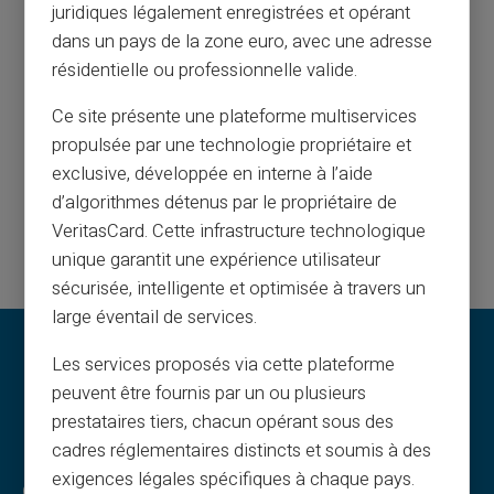
todellisilta ihmisiltä, ei robotteilta
juridiques légalement enregistrées et opérant
dans un pays de la zone euro, avec une adresse
Asiakaspalvelu englanniksi palveluksessasi lipulla
résidentielle ou professionnelle valide.
24/24,
Ce site présente une plateforme multiservices
puhelimitse maanantaista lauantaihin klo 9h - 18h30
propulsée par une technologie propriétaire et
exclusive, développée en interne à l’aide
Ota meihin yhteyttä
d’algorithmes détenus par le propriétaire de
VeritasCard. Cette infrastructure technologique
unique garantit une expérience utilisateur
sécurisée, intelligente et optimisée à travers un
large éventail de services.
Les services proposés via cette plateforme
peuvent être fournis par un ou plusieurs
prestataires tiers, chacun opérant sous des
cadres réglementaires distincts et soumis à des
exigences légales spécifiques à chaque pays.
Oikeudelliset ehdot
Veritas-edut