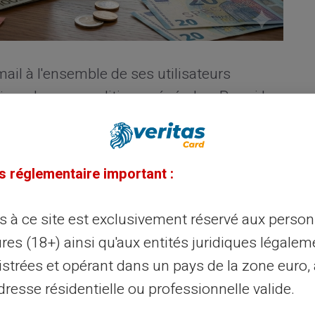
ail à l'ensemble de ses utilisateurs
our de ses conditions générales. Parmi les
attention :
la suppression du
es
, effective à compter du
9 juillet 2026
. La
firmée par la page d'aide de la néobanque,
s réglementaire important :
 sont interrompus
et invite les utilisateurs
étails.
ès à ce site est exclusivement réservé aux perso
res (18+) ainsi qu'aux entités juridiques légalem
nce et en Europe, cela signifie une chose : il
istrées et opérant dans un pays de la zone euro,
ter son compte Revolut avec des billets.
resse résidentielle ou professionnelle valide.
porte à un service longtemps réclamé, et