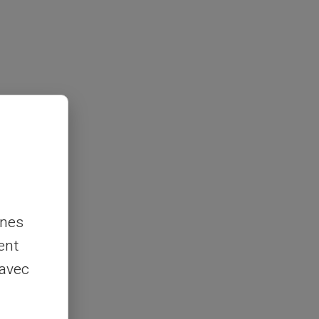
nnes
ent
 avec