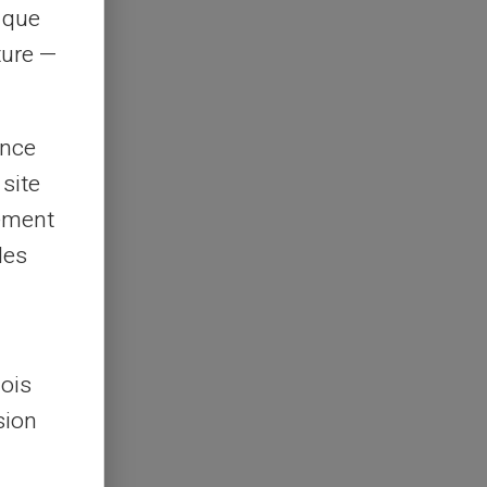
s que
rture —
ence
 site
lement
les
lois
sion