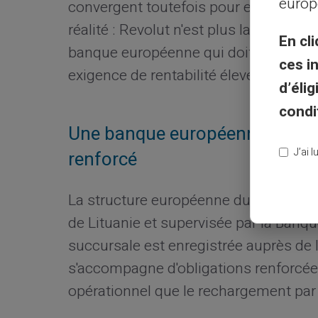
europ
convergent toutefois pour expliquer c
réalité : Revolut n'est plus la fintech
En cli
banque européenne qui doit composer
ces i
exigence de rentabilité élevés.
d’éli
condi
Une banque européenne soumis
J’ai 
renforcé
La structure européenne du groupe,
R
de Lituanie et supervisée par la Banq
succursale est enregistrée auprès de l
s'accompagne d'obligations renforcées
opérationnel que le rechargement pa