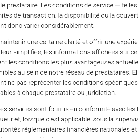
le prestataire. Les conditions de service — telle
once :
mites de transaction, la disponibilité ou la couve
nt donc varier considérablement.
utilisateurs Revolut
, sans distinction de
aintenir une certaine clarté et offrir une expéri
2026
.
ateur simplifiée, les informations affichées sur ce
t pas accepter les nouvelles conditions
tent les conditions les plus avantageuses actuel
utiliser un service de changement
ibles au sein de notre réseau de prestataires. El
nt ne pas représenter les conditions spécifiques
ables à chaque prestataire ou juridiction.
e le rechargement par
les services sont fournis en conformité avec les 
ueur et, lorsque c’est applicable, sous la supervi
utorités réglementaires financières nationales et
 commerciales. Plusieurs facteurs