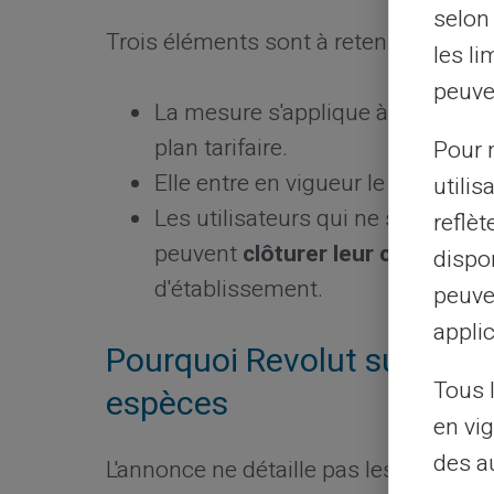
selon 
Trois éléments sont à retenir de l'ann
les li
peuve
La mesure s'applique à
tous les 
plan tarifaire.
Pour m
Elle entre en vigueur le
9 juillet 
utilis
Les utilisateurs qui ne souhaiten
reflè
peuvent
clôturer leur compte
ou 
dispon
d'établissement.
peuve
applic
Pourquoi Revolut supprim
Tous 
espèces
en vig
des a
L'annonce ne détaille pas les raisons