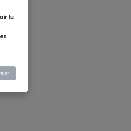
oir lu
ces
nuer