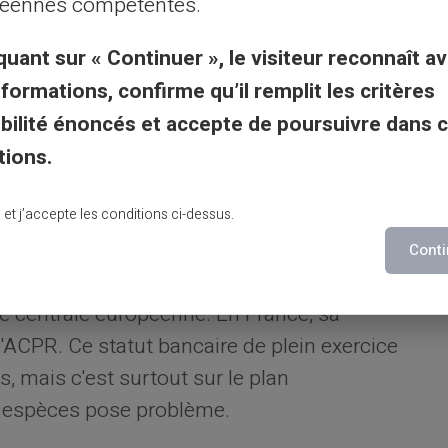
éennes compétentes.
ette décision, et tous renvoient à la même
 agile de ses débuts, c'est désormais une
quant sur « Continuer », le visiteur reconnaît av
 avec un cadre réglementaire et une
nformations, confirme qu’il remplit les critères
gibilité énoncés et accepte de poursuivre dans 
tions.
e à un cadre réglementaire
lu et j’accepte les conditions ci-dessus.
Conti
evolut Bank UAB
, est agréée par la Banque
ue centrale européenne. En France, sa
'ACPR. Ce statut bancaire de plein exercice
, mais c'est surtout sur le plan
r espèces pose problème.