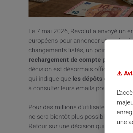
Le 7 mai 2026, Revolut a envoyé un em
européens pour annoncer une mise à j
changements listés, un point retient l'
rechargement de compte par espèc
décision est désormais officielle, con
⚠️ Avi
qui indique que
les dépôts d'espèces
à consulter leurs emails pour plus de d
L'acc
majeu
Pour des millions d'utilisateurs en Fra
enreg
ne sera bientôt plus possible d'alimen
une ad
Retour sur une décision qui ferme la 