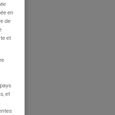
sée
pée en
re de
e
te et
re
pays.
s, et
entes