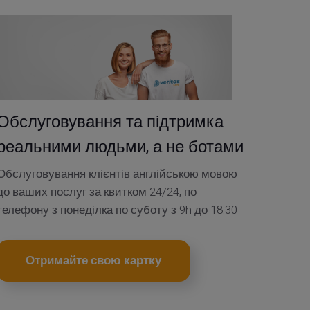
Обслуговування та підтримка
реальними людьми, а не ботами
Обслуговування клієнтів англійською мовою
до ваших послуг за квитком 24/24, по
телефону з понеділка по суботу з 9h до 18:30
Отримайте свою картку