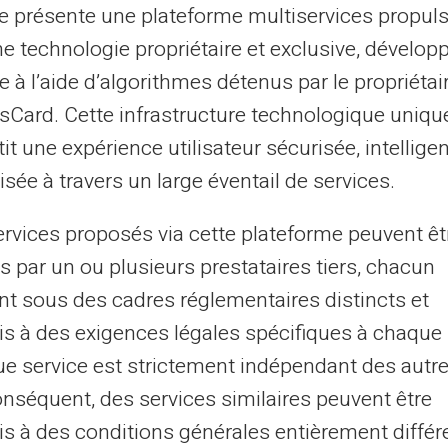
es néobanques européennes.
te présente une plateforme multiservices propul
ne technologie propriétaire et exclusive, dévelop
nnonce de Revolut
e à l’aide d’algorithmes détenus par le propriétai
asCard. Cette infrastructure technologique uniqu
evolut.com
mentionne, dans la rubrique «
it une expérience utilisateur sécurisée, intelligen
 Removal of cash top-ups »
. La
sée à travers un large éventail de services.
ir du 9 juillet 2026, les clients ne pourront
evolut en espèces. Pour les informations
ervices proposés via cette plateforme peuvent êt
ntre d'aide.
s par un ou plusieurs prestataires tiers, chacun
nt sous des cadres réglementaires distincts et
ut confirme la décision dans des termes
s à des exigences légales spécifiques à chaque 
 d'espèces sont interrompus »
. La
e service est strictement indépendant des autre
éférer aux communications officielles reçues
onséquent, des services similaires peuvent être
és et les alternatives proposées.
s à des conditions générales entièrement différ