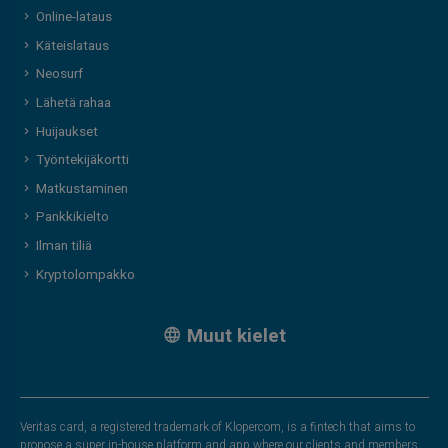
Online-lataus
Käteislataus
Neosurf
Lähetä rahaa
Huijaukset
Työntekijäkortti
Matkustaminen
Pankkikielto
Ilman tiliä
Kryptolompakko
Muut kielet
Veritas card, a registered trademark of Klopercom, is a fintech that aims to
propose a super in-house platform and app where our clients and members