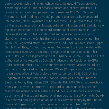
can choose fintech and non-fintech services. We used different providers
according to product and/or service requests and/or client profiles. Our
issuers for accounts and payment instrument are PFS Card Services
(Ireland) Limited (trading as PCSIL) pursuant to a license by Mastercard
International, Narvi Payments Oy Ab, Monavate UAB pursuant to a license
by Mastercard International. Mastercard and the Mastercard Brand Mark are
registered trademarks of Mastercard International Incorporated. PFS Card
Services (Ireland) Limited is authorized and regulated as an issuer of
electronic money by the Central Bank of Ireland under registration number
C175999. Registered office: EML Payments,2nd Floor La Vallee House, Upper
Dargle Road, Bray, Co. Wicklow, Ireland. Moorwand Ltd in partnership with
Heuro SAS. Heuro SAS is a company registered in France under number
833165863, with its registered office at 1, Rue de la Bourse, 75002 Paris. It is
authorised by the Autorité de Contrôle Prudentiel et de Résolution (ACPR),
under licence number 17478, to issue electronic money. Moorwand Ltd is a
company incorporated in England and Wales (Company No. 8491211), with
its registered office at Fora, 3 Lloyds Avenue, London, EC3N 3DS, United
Kingdom. It is authorised by the Financial Conduct Authority under the
Electronic Money Regulations 2011 (Register Ref: 900709) to issue electronic
money and payment instruments. The card is issued under licence from
Mastercard International. Mastercard and the circles design are registered
trademarks of Mastercard International Incorporated. Narvi Payments Oy Ab
is authorized and regulated as an issuer of electronic money by the Finnish
Financial Supervisory Authority under registration number 3190214-6—
registered office: Lapinlahdenkatu 16, 00180 Helsinki, Finland. Monavate is