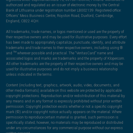
authorized and regulated as an issuer of electronic money by the Central
Bank of Lithuania under registration number LB002139. Registered office:
Officers' Mess Business Centre, Royston Road, Duxford, Cambridge,
England, CB22 4QH.
All trademarks, trade names, or logos mentioned or used are the property of
their respective owners and may be used for illustrative purposes. Every effort
has been made to appropriately capitalize, punctuate, identify, and attribute
trademarks and trade names to their respective owners, including using ®
and ™ wherever possible and practical. The “VeritasCard” name and
associated logos and marks are trademarks and the property of Klopercom.
All other trademarks are the property of their respective owners and may be
used for illustrative purposes and do not imply a business relationship
unless indicated in the terms.
Content (including text, graphics, artwork, audio, video, documents, and
other media formats) available on this website are protected by applicable
copyright protections. Reproduction and/or redistribution of this material by
any means and in any format is expressly prohibited without prior written
permission. Copyright protection exists whether or not a specific copyright
mark (©) and/or copyright notice actually appears on the material. Where
permission to reproduce certain material is granted, such permission is
specifically stated; however, no materials may be reproduced or distributed
under any circumstances for any commercial purpose without our express