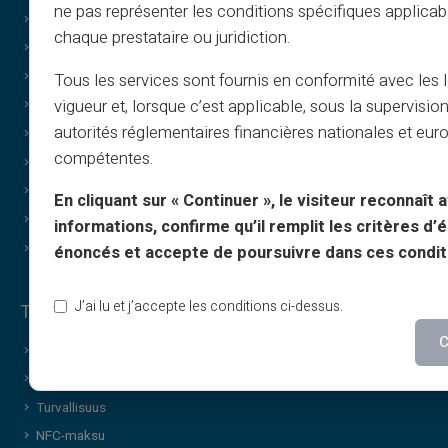
ne pas représenter les conditions spécifiques applicab
UKK
Print on demand
chaque prestataire ou juridiction.
Oppaat
Lahjat
Suosittelu-ehdot
Cashback
Tous les services sont fournis en conformité avec les 
vigueur et, lorsque c’est applicable, sous la supervisio
Tulostus & kuvat
Ilman tuloja
autorités réglementaires financières nationales et eu
Lahjakortit
Huomaamattomat ostot
compétentes.
Cashback
Jakaminen
Tietoa meistä
Brändilahjakortti
En cliquant sur « Continuer », le visiteur reconnaît a
Kumppani
Onnenpyörä
informations, confirme qu’il remplit les critères d’él
Yhteys
Palvelut & uutiset
énoncés et accepte de poursuivre dans ces condit
J’ai lu et j’accepte les conditions ci-dessus.
Turvallisuus & palvelut
C
Prepaid-kortti
Aktivoi kortti
Turvallisuus
NFC-maksu