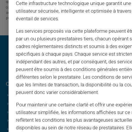
released from any liability concerning losses, direct or indirect damages, or
Cette infrastructure technologique unique garantit un
consequences arising from the use of the contents of this site, whether they
utilisateur sécurisée, intelligente et optimisée à travers
are linked to errors, omissions or the interpretation of the information
published.
éventail de services.
Les services proposés via cette plateforme peuvent êtr
par un ou plusieurs prestataires tiers, chacun opérant
cadres réglementaires distincts et soumis à des exige
spécifiques à chaque pays. Chaque service est stricte
indépendant des autres, et par conséquent, des service
peuvent être soumis à des conditions générales entiè
différentes selon le prestataire. Les conditions de serv
Oikeudelliset ehdot
Veritas-edut
que les limites de transaction, la disponibilité ou la c
peuvent donc varier considérablement.
Yleiset ehdot
Miksi VERITAS
Oikeudelliset tiedot
IBAN & RIB
Pour maintenir une certaine clarté et offrir une expéri
utilisateur simplifiée, les informations affichées sur ce 
Tietosuoja
3D Secure
reflètent les conditions les plus avantageuses actuell
Käyttöehdot
Tarjoukset
disponibles au sein de notre réseau de prestataires. El
Evästeet
Erikoistarjoukset