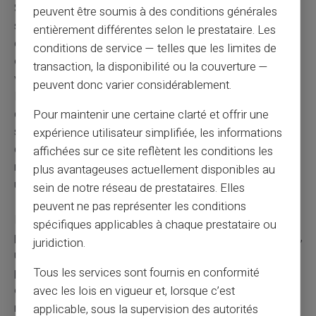
Soyons clairs : les mêmes contraintes opérationnelles
peuvent être soumis à des conditions générales
s'appliquent à CardVeritas. Le même décalage entre le
entièrement différentes selon le prestataire. Les
crédit client et la remontée des fonds, les mêmes
conditions de service — telles que les limites de
obligations de conformité, la même rentabilité faible
transaction, la disponibilité ou la couverture —
voire négative sur ce canal. La différence n'est pas dans
peuvent donc varier considérablement.
la nature des contraintes, elle est dans la philosophie
d'entreprise. CardVeritas est d'abord construit autour du
Pour maintenir une certaine clarté et offrir une
service rendu au client, pas autour de la maximisation
expérience utilisateur simplifiée, les informations
de la marge sur chaque transaction. Un service peu
affichées sur ce site reflètent les conditions les
rentable mais essentiel pour une partie des clients reste
plus avantageuses actuellement disponibles au
un service essentiel – et reste donc maintenu.
sein de notre réseau de prestataires. Elles
peuvent ne pas représenter les conditions
La
Mastercard de débit CardVeritas
s'inscrit
spécifiques applicables à chaque prestataire ou
précisément dans cette logique : une carte rechargeable,
juridiction.
utilisable partout où Mastercard est acceptée, pensée
Tous les services sont fournis en conformité
pour les usages où le cash a encore toute sa place. Là
où Revolut choisit la voie de la banque pleinement
avec les lois en vigueur et, lorsque c’est
numérique, CardVeritas assume une approche
applicable, sous la supervision des autorités