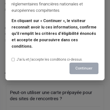
complémentaire :
servir les utilisateurs là où les
réglementaires financières nationales et
néobanques se retirent
.
européennes compétentes.
En cliquant sur « Continuer », le visiteur
L'annonce du 9 juillet 2026 n'est pas une mauvaise
reconnaît avoir lu ces informations, confirme
nouvelle pour le cash. C'est une clarification du paysage.
qu’il remplit les critères d’éligibilité énoncés
Chaque acteur précise sa cible. À chacun de choisir le
et accepte de poursuivre dans ces
sien.
conditions.
J’ai lu et j’accepte les conditions ci-dessus.
Partager cet article
Continuer
Peut-on utiliser une carte prépayée pour
des sites de rencontres ?