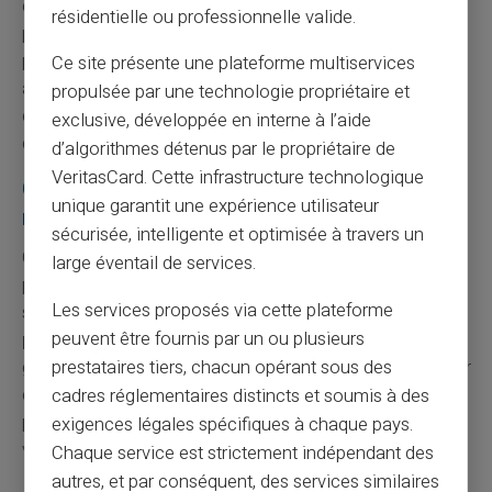
ce service au nom de la rentabilité, l'espace se libère
résidentielle ou professionnelle valide.
pour des acteurs qui en font, eux, le cœur de leur
proposition. C'est un repositionnement du marché
Ce site présente une plateforme multiservices
autant qu'un changement d'usage : les utilisateurs du
propulsée par une technologie propriétaire et
cash ne disparaissent pas, ils changent simplement
exclusive, développée en interne à l’aide
d'opérateur.
d’algorithmes détenus par le propriétaire de
VeritasCard. Cette infrastructure technologique
CardVeritas : une approche assumée du
unique garantit une expérience utilisateur
rechargement par espèces
sécurisée, intelligente et optimisée à travers un
Chez
CardVeritas
, le
rechargement par espèces
n'est
large éventail de services.
pas une fonctionnalité périphérique appelée à être
Les services proposés via cette plateforme
supprimée au gré des ajustements de marge. C'est un
peuvent être fournis par un ou plusieurs
pilier de l'offre
, conçu pour des utilisateurs qui veulent
prestataires tiers, chacun opérant sous des
garder la maîtrise de leur budget, payer sans exposer leur
compte bancaire principal, ou disposer d'un moyen de
cadres réglementaires distincts et soumis à des
paiement utilisable immédiatement, sans dépendre d'un
exigences légales spécifiques à chaque pays.
virement entrant.
Chaque service est strictement indépendant des
autres, et par conséquent, des services similaires