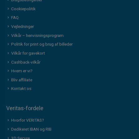
Brugsbetingelser
Cookiepolitik
FAQ
Vejledninger
Vilkår – henvisningsprogram
Politik for print og brug af billeder
Vilkår for gavekort
Cashback-vilkår
Hvem er vi?
Bliv affiliate
Kontakt os
Veritas-fordele
Hvorfor VERITAS?
Dedikeret IBAN og RIB
3D Secure