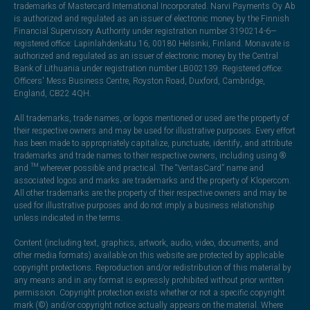
trademarks of Mastercard International Incorporated. Narvi Payments Oy Ab
is authorized and regulated as an issuer of electronic money by the Finnish
Financial Supervisory Authority under registration number 3190214-6—
registered office: Lapinlahdenkatu 16, 00180 Helsinki, Finland. Monavate is
authorized and regulated as an issuer of electronic money by the Central
Bank of Lithuania under registration number LB002139. Registered office:
Officers' Mess Business Centre, Royston Road, Duxford, Cambridge,
England, CB22 4QH.
All trademarks, trade names, or logos mentioned or used are the property of
their respective owners and may be used for illustrative purposes. Every effort
has been made to appropriately capitalize, punctuate, identify, and attribute
trademarks and trade names to their respective owners, including using ®
and ™ wherever possible and practical. The “VeritasCard” name and
associated logos and marks are trademarks and the property of Klopercom.
All other trademarks are the property of their respective owners and may be
used for illustrative purposes and do not imply a business relationship
unless indicated in the terms.
Content (including text, graphics, artwork, audio, video, documents, and
other media formats) available on this website are protected by applicable
copyright protections. Reproduction and/or redistribution of this material by
any means and in any format is expressly prohibited without prior written
permission. Copyright protection exists whether or not a specific copyright
mark (©) and/or copyright notice actually appears on the material. Where