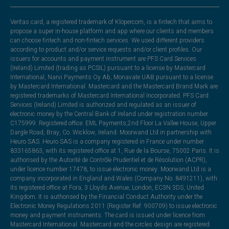
Veritas card, a registered trademark of Klopercom, is a fintech that aims to
propose a super in-house platform and app where our clients and members
can choose fintech and non-fintech services. We used different providers
according to product and/or service requests and/or client profiles. Our
issuers for accounts and payment instrument are PFS Card Services
(Ireland) Limited (trading as PCSIL) pursuant to a license by Mastercard
International, Narvi Payments Oy Ab, Monavate UAB pursuant to a license
by Mastercard International. Mastercard and the Mastercard Brand Mark are
registered trademarks of Mastercard International Incorporated. PFS Card
Services (Ireland) Limited is authorized and regulated as an issuer of
electronic money by the Central Bank of Ireland under registration number
C175999. Registered office: EML Payments,2nd Floor La Vallee House, Upper
Dargle Road, Bray, Co. Wicklow, Ireland. Moorwand Ltd in partnership with
Heuro SAS. Heuro SAS is a company registered in France under number
833165863, with its registered office at 1, Rue de la Bourse, 75002 Paris. It is
authorised by the Autorité de Contrôle Prudentiel et de Résolution (ACPR),
under licence number 17478, to issue electronic money. Moorwand Ltd is a
company incorporated in England and Wales (Company No. 8491211), with
its registered office at Fora, 3 Lloyds Avenue, London, EC3N 3DS, United
Kingdom. It is authorised by the Financial Conduct Authority under the
Electronic Money Regulations 2011 (Register Ref: 900709) to issue electronic
money and payment instruments. The card is issued under licence from
Mastercard International. Mastercard and the circles design are registered