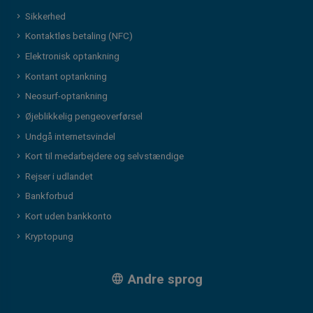
Sikkerhed
Kontaktløs betaling (NFC)
Elektronisk optankning
Kontant optankning
Neosurf-optankning
Øjeblikkelig pengeoverførsel
Undgå internetsvindel
Kort til medarbejdere og selvstændige
Rejser i udlandet
Bankforbud
Kort uden bankkonto
Kryptopung
Andre sprog