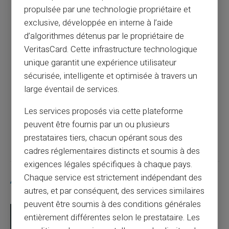
Comment remplir un chèque facilement ?
propulsée par une technologie propriétaire et
exclusive, développée en interne à l’aide
d’algorithmes détenus par le propriétaire de
Article précédent
VeritasCard. Cette infrastructure technologique
unique garantit une expérience utilisateur
sécurisée, intelligente et optimisée à travers un
Simplifiez vos achats internationaux avec
large éventail de services.
une carte prépayée
Les services proposés via cette plateforme
peuvent être fournis par un ou plusieurs
Article suivant
prestataires tiers, chacun opérant sous des
cadres réglementaires distincts et soumis à des
exigences légales spécifiques à chaque pays.
Chaque service est strictement indépendant des
Articles similaires
autres, et par conséquent, des services similaires
peuvent être soumis à des conditions générales
entièrement différentes selon le prestataire. Les