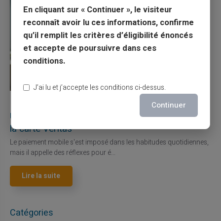
En cliquant sur « Continuer », le visiteur
reconnaît avoir lu ces informations, confirme
qu’il remplit les critères d’éligibilité énoncés
et accepte de poursuivre dans ces
conditions.
J’ai lu et j’accepte les conditions ci-dessus.
27/07/2026
Veritas
Carte prépayée
Continuer
Utilisation responsable du paiement mobile avec
la carte Veritas
Le paiement mobile s'est imposé dans les habitudes quotidiennes,
mais il appelle des réflexes pour é...
Lire la suite
Catégories