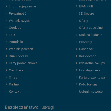
Informacje prawne
IBAN i RIB
Prywatność
3D Secure
Warunki użycia
Oferty
Cookies
Oferty specjalne
FAQ
Druk na żądanie
Poradniki
Prezenty
Warunki poleceń
Cashback
Druk i obrazy
Bez dochodu
Karty podarunkowe
Dyskretne zakupy
Cashback
Udostępnianie
O nas
Karta prezentowa
Partner
Koło fortuny
Kontakt
Usługi i nowości
Bezpieczeństwo i usługi