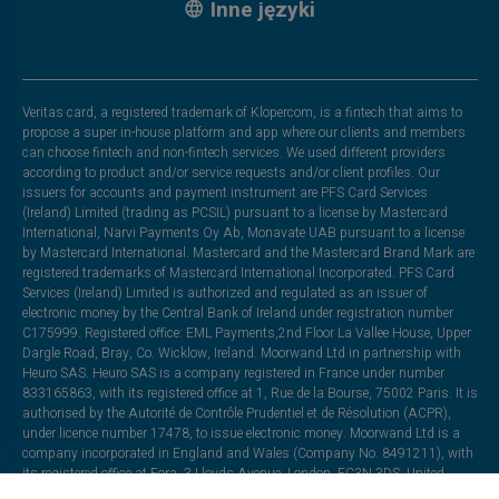
Inne języki
Veritas card, a registered trademark of Klopercom, is a fintech that aims to
propose a super in-house platform and app where our clients and members
can choose fintech and non-fintech services. We used different providers
according to product and/or service requests and/or client profiles. Our
issuers for accounts and payment instrument are PFS Card Services
(Ireland) Limited (trading as PCSIL) pursuant to a license by Mastercard
International, Narvi Payments Oy Ab, Monavate UAB pursuant to a license
by Mastercard International. Mastercard and the Mastercard Brand Mark are
registered trademarks of Mastercard International Incorporated. PFS Card
Services (Ireland) Limited is authorized and regulated as an issuer of
electronic money by the Central Bank of Ireland under registration number
C175999. Registered office: EML Payments,2nd Floor La Vallee House, Upper
Dargle Road, Bray, Co. Wicklow, Ireland. Moorwand Ltd in partnership with
Heuro SAS. Heuro SAS is a company registered in France under number
833165863, with its registered office at 1, Rue de la Bourse, 75002 Paris. It is
authorised by the Autorité de Contrôle Prudentiel et de Résolution (ACPR),
under licence number 17478, to issue electronic money. Moorwand Ltd is a
company incorporated in England and Wales (Company No. 8491211), with
its registered office at Fora, 3 Lloyds Avenue, London, EC3N 3DS, United
Kingdom. It is authorised by the Financial Conduct Authority under the