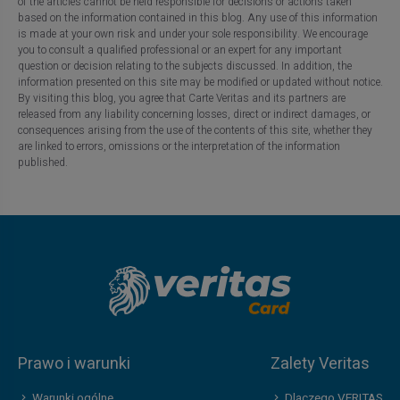
of the articles cannot be held responsible for decisions or actions taken
based on the information contained in this blog. Any use of this information
is made at your own risk and under your sole responsibility. We encourage
you to consult a qualified professional or an expert for any important
question or decision relating to the subjects discussed. In addition, the
information presented on this site may be modified or updated without notice.
By visiting this blog, you agree that Carte Veritas and its partners are
released from any liability concerning losses, direct or indirect damages, or
consequences arising from the use of the contents of this site, whether they
are linked to errors, omissions or the interpretation of the information
published.
Prawo i warunki
Zalety Veritas
Warunki ogólne
Dlaczego VERITAS