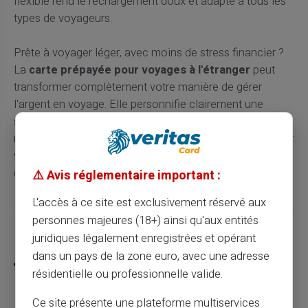
flexible rend le rechargement doux et adapté à tous les
types de voyageurs.
Prête à voyager léger, avec moins de stress financier ?
La
carte prépayée pour voyages à l'étranger
peut
transformer complètement votre manière de gérer
l'argent en voyage. Elle personnifie clairement une
solution moderne aux nombreux défis financiers
rencontrés lors du voyage. Adoptez la Carte Veritas pour
vos aventures autour du globe et vivez une tranquillité
d'esprit inégalée.
⚠️ Avis réglementaire important :
L'accès à ce site est exclusivement réservé aux
personnes majeures (18+) ainsi qu'aux entités
Partager cet article
juridiques légalement enregistrées et opérant
dans un pays de la zone euro, avec une adresse
résidentielle ou professionnelle valide.
Ce site présente une plateforme multiservices