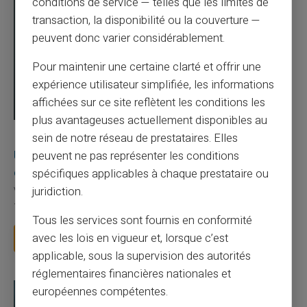
conditions de service — telles que les limites de
transaction, la disponibilité ou la couverture —
peuvent donc varier considérablement.
Pour maintenir une certaine clarté et offrir une
expérience utilisateur simplifiée, les informations
affichées sur ce site reflètent les conditions les
plus avantageuses actuellement disponibles au
03/08/2026
Veritas
Carte prépayée
sein de notre réseau de prestataires. Elles
Une carte bancaire gratuite sans compte, ça
peuvent ne pas représenter les conditions
existe ?
spécifiques applicables à chaque prestataire ou
juridiction.
Vous avez tapé cette recherche parce que votre banque vous
facture 50 € par an pour une carte que vo...
Tous les services sont fournis en conformité
avec les lois en vigueur et, lorsque c’est
Lire la suite
applicable, sous la supervision des autorités
réglementaires financières nationales et
européennes compétentes.