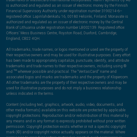
is authorized and regulated as an issuer of electronic money by the Finnish
Financial Supervisory Authority under registration number 3190214-6—
registered office: Lapinlahdenkatu 16, 00180 Helsinki, Finland. Monavate is
authorized and regulated as an issuer of electronic money by the Central
Bank of Lithuania under registration number LB002139. Registered office:
Officers' Mess Business Centre, Royston Road, Duxford, Cambridge,
England, CB22 4QH.
All trademarks, trade names, or logos mentioned or used are the property of
their respective owners and may be used for illustrative purposes. Every effort
has been made to appropriately capitalize, punctuate, identify, and attribute
trademarks and trade names to their respective owners, including using ®
and ™ wherever possible and practical. The “VeritasCard” name and
associated logos and marks are trademarks and the property of Klopercom.
All other trademarks are the property of their respective owners and may be
used for illustrative purposes and do not imply a business relationship
unless indicated in the terms.
Content (including text, graphics, artwork, audio, video, documents, and
other media formats) available on this website are protected by applicable
copyright protections. Reproduction and/or redistribution of this material by
any means and in any format is expressly prohibited without prior written
permission. Copyright protection exists whether or not a specific copyright
mark (©) and/or copyright notice actually appears on the material. Where