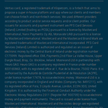
Veritas card, a registered trademark of Klopercom, is a fintech that aims to
propose a super in-house platform and app where our clients and members
can choose fintech and non-fintech services. We used different providers
according to product and/or service requests and/or client profiles. Our
issuers for accounts and payment instrument are PFS Card Services
(Ireland) Limited (trading as PCSIL) pursuant to a license by Mastercard
International, Narvi Payments Oy Ab, Monavate UAB pursuant to a license
by Mastercard International. Mastercard and the Mastercard Brand Mark are
registered trademarks of Mastercard International Incorporated. PFS Card
Services (Ireland) Limited is authorized and regulated as an issuer of
electronic money by the Central Bank of Ireland under registration number
C175999. Registered office: EML Payments,2nd Floor La Vallee House, Upper
Dargle Road, Bray, Co. Wicklow, Ireland. Moorwand Ltd in partnership with
Heuro SAS. Heuro SAS is a company registered in France under number
833165863, with its registered office at 1, Rue de la Bourse, 75002 Paris. It is
authorised by the Autorité de Contrôle Prudentiel et de Résolution (ACPR),
under licence number 17478, to issue electronic money. Moorwand Ltd is a
company incorporated in England and Wales (Company No. 8491211), with
its registered office at Fora, 3 Lloyds Avenue, London, EC3N 3DS, United
Kingdom. It is authorised by the Financial Conduct Authority under the
Electronic Money Regulations 2011 (Register Ref: 900709) to issue electronic
money and payment instruments. The card is issued under licence from
Mastercard International. Mastercard and the circles design are registered
trademarks of Mastercard International Incorporated. Narvi Payments Oy Ab