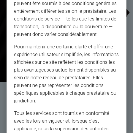
peuvent être soumis à des conditions générales
entièrement différentes selon le prestataire. Les
conditions de service — telles que les limites de
transaction, la disponibilité ou la couverture —
peuvent donc varier considérablement.
Pour maintenir une certaine clarté et offrir une
expérience utilisateur simplifiée, les informations
affichées sur ce site reflètent les conditions les
plus avantageuses actuellement disponibles au
sein de notre réseau de prestataires. Elles
peuvent ne pas représenter les conditions
spécifiques applicables à chaque prestataire ou
Serwis i wsparcie przez
juridiction.
prawdziwych ludzi, a nie boty
Tous les services sont fournis en conformité
Obsługa klienta w języku angielskim do Twojej
avec les lois en vigueur et, lorsque c’est
dyspozycji biletem 24/24,
applicable, sous la supervision des autorités