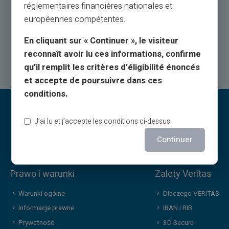
telefonicznie od poniedziałku do soboty od 9h do 18:30
réglementaires financières nationales et
européennes compétentes.
Skontaktuj się z nami
En cliquant sur « Continuer », le visiteur
reconnaît avoir lu ces informations, confirme
qu’il remplit les critères d’éligibilité énoncés
et accepte de poursuivre dans ces
conditions.
J’ai lu et j’accepte les conditions ci-dessus.
Continuer
Prawo i warunki
Zalety Veritas
Warunki ogólne
Dlaczego VERITAS
Informacje prawne
IBAN i RIB
Prywatność
3D Secure