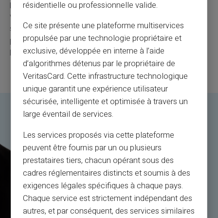
przypadku niewłaściwego postępowania przez klienta,
résidentielle ou professionnelle valide.
w ciągu 12 miesięcy od daty otwarcia, Veritas zastrzega
Ce site présente une plateforme multiservices
sobie prawo do pobrania kwoty odpowiadającej
propulsée par une technologie propriétaire et
prezentowi powitalnemu ze wspomnianego konta, z
exclusive, développée en interne à l’aide
którego skorzystał w kontekście oferty handlowej.
d’algorithmes détenus par le propriétaire de
VeritasCard. Cette infrastructure technologique
unique garantit une expérience utilisateur
sécurisée, intelligente et optimisée à travers un
large éventail de services.
Les services proposés via cette plateforme
peuvent être fournis par un ou plusieurs
prestataires tiers, chacun opérant sous des
cadres réglementaires distincts et soumis à des
exigences légales spécifiques à chaque pays.
Chaque service est strictement indépendant des
autres, et par conséquent, des services similaires