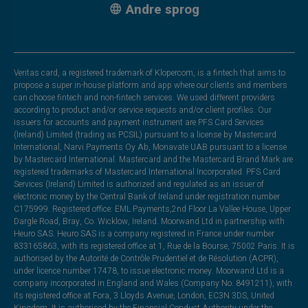
Andre sprog
Veritas card, a registered trademark of Klopercom, is a fintech that aims to
propose a super in-house platform and app where our clients and members
can choose fintech and non-fintech services. We used different providers
according to product and/or service requests and/or client profiles. Our
issuers for accounts and payment instrument are PFS Card Services
(Ireland) Limited (trading as PCSIL) pursuant to a license by Mastercard
International, Narvi Payments Oy Ab, Monavate UAB pursuant to a license
by Mastercard International. Mastercard and the Mastercard Brand Mark are
registered trademarks of Mastercard International Incorporated. PFS Card
Services (Ireland) Limited is authorized and regulated as an issuer of
electronic money by the Central Bank of Ireland under registration number
C175999. Registered office: EML Payments,2nd Floor La Vallee House, Upper
Dargle Road, Bray, Co. Wicklow, Ireland. Moorwand Ltd in partnership with
Heuro SAS. Heuro SAS is a company registered in France under number
833165863, with its registered office at 1, Rue de la Bourse, 75002 Paris. It is
authorised by the Autorité de Contrôle Prudentiel et de Résolution (ACPR),
under licence number 17478, to issue electronic money. Moorwand Ltd is a
company incorporated in England and Wales (Company No. 8491211), with
its registered office at Fora, 3 Lloyds Avenue, London, EC3N 3DS, United
Kingdom. It is authorised by the Financial Conduct Authority under the