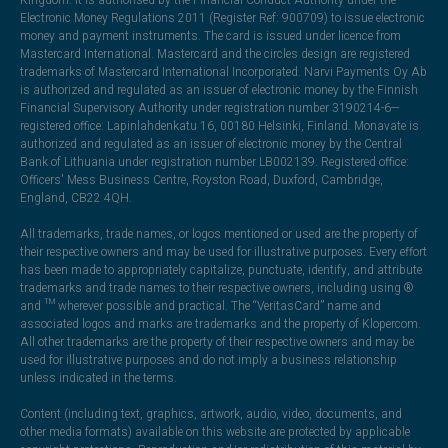
Electronic Money Regulations 2011 (Register Ref: 900709) to issue electronic
money and payment instruments. The card is issued under licence from
Mastercard International. Mastercard and the circles design are registered
trademarks of Mastercard International Incorporated. Narvi Payments Oy Ab
is authorized and regulated as an issuer of electronic money by the Finnish
Financial Supervisory Authority under registration number 3190214-6—
registered office: Lapinlahdenkatu 16, 00180 Helsinki, Finland. Monavate is
authorized and regulated as an issuer of electronic money by the Central
Bank of Lithuania under registration number LB002139. Registered office:
Officers' Mess Business Centre, Royston Road, Duxford, Cambridge,
England, CB22 4QH.
All trademarks, trade names, or logos mentioned or used are the property of
their respective owners and may be used for illustrative purposes. Every effort
has been made to appropriately capitalize, punctuate, identify, and attribute
trademarks and trade names to their respective owners, including using ®
and ™ wherever possible and practical. The “VeritasCard” name and
associated logos and marks are trademarks and the property of Klopercom.
All other trademarks are the property of their respective owners and may be
used for illustrative purposes and do not imply a business relationship
unless indicated in the terms.
Content (including text, graphics, artwork, audio, video, documents, and
other media formats) available on this website are protected by applicable