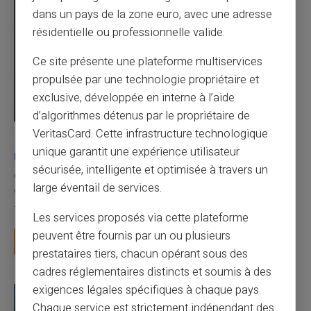
dans un pays de la zone euro, avec une adresse
résidentielle ou professionnelle valide.
Ce site présente une plateforme multiservices
propulsée par une technologie propriétaire et
exclusive, développée en interne à l’aide
d’algorithmes détenus par le propriétaire de
VeritasCard. Cette infrastructure technologique
03/08/2026
Veritas
Carte prépayée
unique garantit une expérience utilisateur
Une carte bancaire gratuite sans compte, ça
sécurisée, intelligente et optimisée à travers un
existe ?
large éventail de services.
Vous avez tapé cette recherche parce que votre banque vous
facture 50 € par an pour une carte que vo...
Les services proposés via cette plateforme
peuvent être fournis par un ou plusieurs
Lire la suite
prestataires tiers, chacun opérant sous des
cadres réglementaires distincts et soumis à des
exigences légales spécifiques à chaque pays.
Chaque service est strictement indépendant des