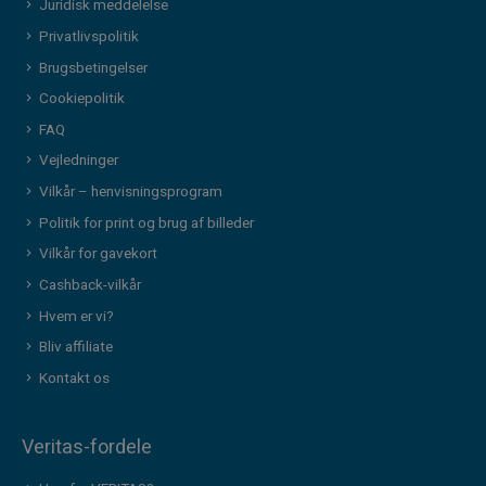
Juridisk meddelelse
Privatlivspolitik
Brugsbetingelser
Cookiepolitik
FAQ
Vejledninger
Vilkår – henvisningsprogram
Politik for print og brug af billeder
Vilkår for gavekort
Cashback-vilkår
Hvem er vi?
Bliv affiliate
Kontakt os
Veritas-fordele