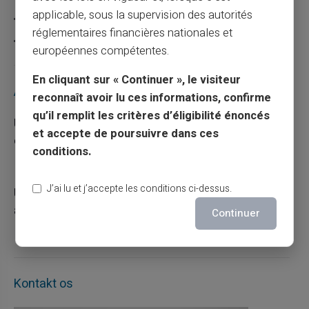
applicable, sous la supervision des autorités
Carte prépayée
réglementaires financières nationales et
Escroquerie
européennes compétentes.
En cliquant sur « Continuer », le visiteur
Articles récents
reconnaît avoir lu ces informations, confirme
qu’il remplit les critères d’éligibilité énoncés
Une carte bancaire gratuite sans compte, ça
et accepte de poursuivre dans ces
existe ?
conditions.
03/08/2026
Carte prépayée
J’ai lu et j’accepte les conditions ci-dessus.
Utilisation responsable du paiement mobile
avec la carte Veritas
Continuer
27/07/2026
Carte prépayée
Kontakt os