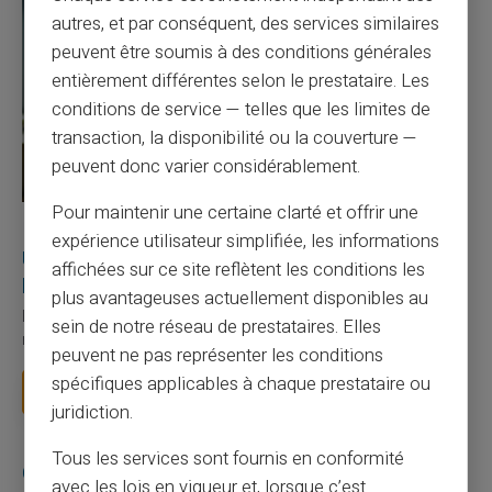
autres, et par conséquent, des services similaires
peuvent être soumis à des conditions générales
entièrement différentes selon le prestataire. Les
conditions de service — telles que les limites de
transaction, la disponibilité ou la couverture —
peuvent donc varier considérablement.
Pour maintenir une certaine clarté et offrir une
27/07/2026
Veritas
Carte prépayée
expérience utilisateur simplifiée, les informations
Utilisation responsable du paiement mobile avec
affichées sur ce site reflètent les conditions les
la carte Veritas
plus avantageuses actuellement disponibles au
Le paiement mobile s'est imposé dans les habitudes quotidiennes,
sein de notre réseau de prestataires. Elles
mais il appelle des réflexes pour é...
peuvent ne pas représenter les conditions
spécifiques applicables à chaque prestataire ou
Lire la suite
juridiction.
Tous les services sont fournis en conformité
Catégories
avec les lois en vigueur et, lorsque c’est