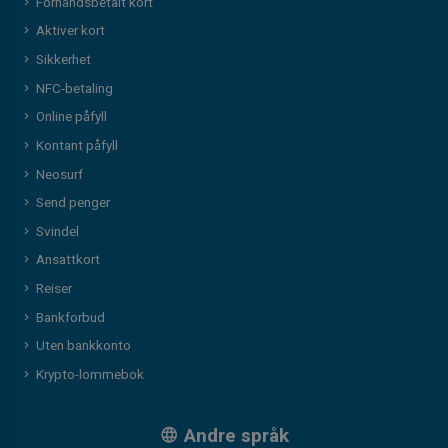
Forhåndsbetalt kort
Aktiver kort
Sikkerhet
NFC-betaling
Online påfyll
Kontant påfyll
Neosurf
Send penger
Svindel
Ansattkort
Reiser
Bankforbud
Uten bankkonto
Krypto-lommebok
Andre språk