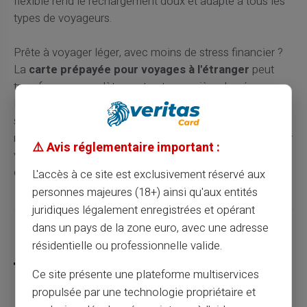
flexible rend le rechargement doux et adapté à tous les
types de voyageurs.
Prête à voyager léger, avec moins de stress financier ?
La
carte prépayée pour voyages à l'étranger
peut
transformer complètement votre manière de gérer
l'argent en voyage. Elle personnifie clairement une
solution moderne aux nombreux défis financiers
rencontrés lors du voyage. Adoptez la Carte Veritas pour
⚠️ Avis réglementaire important :
vos aventures autour du globe et vivez une tranquillité
d'esprit inégalée.
L'accès à ce site est exclusivement réservé aux
personnes majeures (18+) ainsi qu'aux entités
juridiques légalement enregistrées et opérant
dans un pays de la zone euro, avec une adresse
Partager cet article
résidentielle ou professionnelle valide.
Ce site présente une plateforme multiservices
propulsée par une technologie propriétaire et