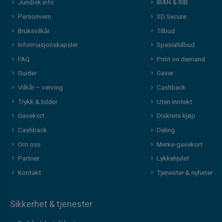
Juridisk info
IBAN & RIB
Personvern
3D Secure
Bruksvilkår
Tilbud
Informasjonskapsler
Spesialtilbud
FAQ
Print on demand
Guider
Gaver
Vilkår – verving
Cashback
Trykk & bilder
Uten inntekt
Gavekort
Diskrete kjøp
Cashback
Deling
Om oss
Merke-gavekort
Partner
Lykkehjulet
Kontakt
Tjenester & nyheter
Sikkerhet & tjenester