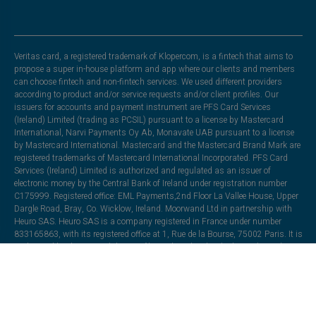
Veritas card, a registered trademark of Klopercom, is a fintech that aims to
propose a super in-house platform and app where our clients and members
can choose fintech and non-fintech services. We used different providers
according to product and/or service requests and/or client profiles. Our
issuers for accounts and payment instrument are PFS Card Services
(Ireland) Limited (trading as PCSIL) pursuant to a license by Mastercard
International, Narvi Payments Oy Ab, Monavate UAB pursuant to a license
by Mastercard International. Mastercard and the Mastercard Brand Mark are
registered trademarks of Mastercard International Incorporated. PFS Card
Services (Ireland) Limited is authorized and regulated as an issuer of
electronic money by the Central Bank of Ireland under registration number
C175999. Registered office: EML Payments,2nd Floor La Vallee House, Upper
Dargle Road, Bray, Co. Wicklow, Ireland. Moorwand Ltd in partnership with
Heuro SAS. Heuro SAS is a company registered in France under number
833165863, with its registered office at 1, Rue de la Bourse, 75002 Paris. It is
authorised by the Autorité de Contrôle Prudentiel et de Résolution (ACPR),
under licence number 17478, to issue electronic money. Moorwand Ltd is a
company incorporated in England and Wales (Company No. 8491211), with
its registered office at Fora, 3 Lloyds Avenue, London, EC3N 3DS, United
Kingdom. It is authorised by the Financial Conduct Authority under the
Electronic Money Regulations 2011 (Register Ref: 900709) to issue electronic