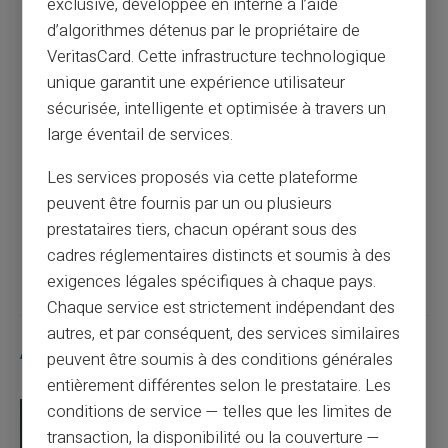
exclusive, développée en interne à l’aide
Comment remplir un chèque facilement ?
d’algorithmes détenus par le propriétaire de
VeritasCard. Cette infrastructure technologique
Article précédent
unique garantit une expérience utilisateur
sécurisée, intelligente et optimisée à travers un
large éventail de services.
Simplifiez vos achats internationaux avec
Les services proposés via cette plateforme
une carte prépayée
peuvent être fournis par un ou plusieurs
prestataires tiers, chacun opérant sous des
Article suivant
cadres réglementaires distincts et soumis à des
exigences légales spécifiques à chaque pays.
Chaque service est strictement indépendant des
autres, et par conséquent, des services similaires
Articles similaires
peuvent être soumis à des conditions générales
entièrement différentes selon le prestataire. Les
conditions de service — telles que les limites de
transaction, la disponibilité ou la couverture —