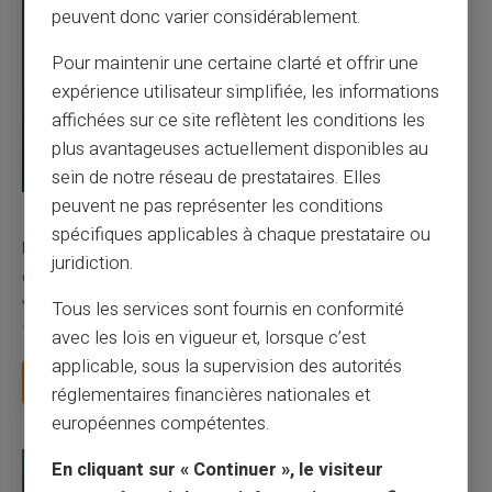
peuvent donc varier considérablement.
Pour maintenir une certaine clarté et offrir une
expérience utilisateur simplifiée, les informations
affichées sur ce site reflètent les conditions les
plus avantageuses actuellement disponibles au
sein de notre réseau de prestataires. Elles
peuvent ne pas représenter les conditions
03/08/2026
Veritas
Carte prépayée
spécifiques applicables à chaque prestataire ou
Une carte bancaire gratuite sans compte, ça
juridiction.
existe ?
Vous avez tapé cette recherche parce que votre banque vous
Tous les services sont fournis en conformité
facture 50 € par an pour une carte que vo...
avec les lois en vigueur et, lorsque c’est
applicable, sous la supervision des autorités
Lire la suite
réglementaires financières nationales et
européennes compétentes.
En cliquant sur « Continuer », le visiteur