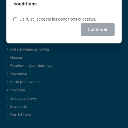
conditions.
Karta prepaid
Aktywacja karty
J’ai lu et j’accepte les conditions ci-dessus.
Bezpieczeństwo
Continuer
Płatność NFC
Doładowanie online
Doładowanie gotówką
Neosurf
Przelew natychmiastowy
Oszustwa
Karta pracownicza
Podróże
Zakaz bankowy
Bez konta
Portfel krypto