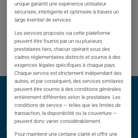
unique garantit une expérience utilisateur
Obsługa klienta w języku angielskim do Twojej
sécurisée, intelligente et optimisée à travers un
dyspozycji biletem 24/24,
large éventail de services.
telefonicznie od poniedziałku do soboty od 9h do 18:30
Les services proposés via cette plateforme
peuvent être fournis par un ou plusieurs
Skontaktuj się z nami
prestataires tiers, chacun opérant sous des
cadres réglementaires distincts et soumis à des
exigences légales spécifiques à chaque pays.
Chaque service est strictement indépendant des
autres, et par conséquent, des services similaires
peuvent être soumis à des conditions générales
entièrement différentes selon le prestataire. Les
conditions de service — telles que les limites de
transaction, la disponibilité ou la couverture —
peuvent donc varier considérablement.
Prawo i warunki
Zalety Veritas
Pour maintenir une certaine clarté et offrir une