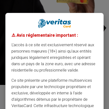
⚠️ Avis réglementaire important :
L'accès à ce site est exclusivement réservé aux
personnes majeures (18+) ainsi qu'aux entités
juridiques légalement enregistrées et opérant
dans un pays de la zone euro, avec une adresse
résidentielle ou professionnelle valide.
Ce site présente une plateforme multiservices
propulsée par une technologie propriétaire et
exclusive, développée en interne à l’aide
Serwis i wsparcie przez
d’algorithmes détenus par le propriétaire de
prawdziwych ludzi, a nie boty
VeritasCard. Cette infrastructure technologique