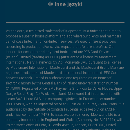
Inne języki
Veritas card, a registered trademark of Klopercom, is a fintech that aims to
propose a super in-house platform and app where our clients and members
can choose fintech and non-fintech services. We used different providers
according to product and/or service requests and/or client profiles. Our
issuers for accounts and payment instrument are PFS Card Services
(Ireland) Limited (trading as PCSIL) pursuant to a license by Mastercard
International, Narvi Payments Oy Ab, Monavate UAB pursuant to a license
by Mastercard International. Mastercard and the Mastercard Brand Mark are
registered trademarks of Mastercard International Incorporated. PFS Card
Services (Ireland) Limited is authorized and regulated as an issuer of
electronic money by the Central Bank of Ireland under registration number
C175999. Registered office: EML Payments,2nd Floor La Vallee House, Upper
Dargle Road, Bray, Co. Wicklow, Ireland. Moorwand Ltd in partnership with
Heuro SAS. Heuro SAS is a company registered in France under number
833165863, with its registered office at 1, Rue de la Bourse, 75002 Paris. It is
authorised by the Autorité de Contrôle Prudentiel et de Résolution (ACPR),
under licence number 17478, to issue electronic money. Moorwand Ltd is a
company incorporated in England and Wales (Company No. 8491211), with
its registered office at Fora, 3 Lloyds Avenue, London, EC3N 3DS, United