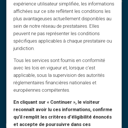
Warunki ogólne
Dlaczego VERITAS
expérience utilisateur simplifiée, les informations
Informacje prawne
IBAN i RIB
affichées sur ce site reflètent les conditions les
Prywatność
3D Secure
plus avantageuses actuellement disponibles au
Warunki użycia
Oferty
sein de notre réseau de prestataires. Elles
peuvent ne pas représenter les conditions
Cookies
Oferty specjalne
spécifiques applicables à chaque prestataire ou
FAQ
Druk na żądanie
juridiction.
Poradniki
Prezenty
Warunki poleceń
Cashback
Tous les services sont fournis en conformité
Druk i obrazy
Bez dochodu
avec les lois en vigueur et, lorsque c’est
Karty podarunkowe
Dyskretne zakupy
applicable, sous la supervision des autorités
réglementaires financières nationales et
Cashback
Udostępnianie
européennes compétentes.
O nas
Karta prezentowa
Partner
Koło fortuny
En cliquant sur « Continuer », le visiteur
Kontakt
Usługi i nowości
reconnaît avoir lu ces informations, confirme
qu’il remplit les critères d’éligibilité énoncés
et accepte de poursuivre dans ces
Bezpieczeństwo i usługi