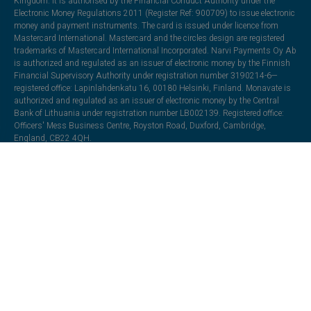
Kingdom. It is authorised by the Financial Conduct Authority under the
Electronic Money Regulations 2011 (Register Ref: 900709) to issue electronic
money and payment instruments. The card is issued under licence from
Mastercard International. Mastercard and the circles design are registered
trademarks of Mastercard International Incorporated. Narvi Payments Oy Ab
is authorized and regulated as an issuer of electronic money by the Finnish
Financial Supervisory Authority under registration number 3190214-6—
registered office: Lapinlahdenkatu 16, 00180 Helsinki, Finland. Monavate is
authorized and regulated as an issuer of electronic money by the Central
Bank of Lithuania under registration number LB002139. Registered office:
Officers' Mess Business Centre, Royston Road, Duxford, Cambridge,
England, CB22 4QH.
All trademarks, trade names, or logos mentioned or used are the property of
their respective owners and may be used for illustrative purposes. Every effort
has been made to appropriately capitalize, punctuate, identify, and attribute
trademarks and trade names to their respective owners, including using ®
and ™ wherever possible and practical. The “VeritasCard” name and
associated logos and marks are trademarks and the property of Klopercom.
All other trademarks are the property of their respective owners and may be
used for illustrative purposes and do not imply a business relationship
unless indicated in the terms.
Content (including text, graphics, artwork, audio, video, documents, and
other media formats) available on this website are protected by applicable