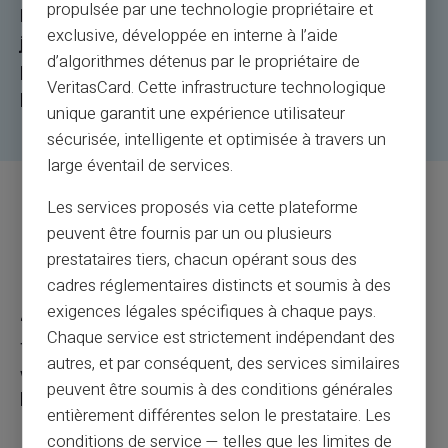
propulsée par une technologie propriétaire et
IBANpozwala na automatyczne obciążenia. IBAN
exclusive, développée en interne à l’aide
jest teraz dołączony do Twojej karty
d’algorithmes détenus par le propriétaire de
przedpłaconej
IBAN VERITAS
karty
VeritasCard. Cette infrastructure technologique
przedpłaconej.
unique garantit une expérience utilisateur
sécurisée, intelligente et optimisée à travers un
large éventail de services.
Les services proposés via cette plateforme
Jaki jest cel kodu IBAN Veritas
peuvent être fournis par un ou plusieurs
dołączonego do mojej karty?
prestataires tiers, chacun opérant sous des
cadres réglementaires distincts et soumis à des
exigences légales spécifiques à chaque pays.
Korzystaj z krótszych okresów przelewów:
Chaque service est strictement indépendant des
Twoje przychodzące przelewy bankowe i
autres, et par conséquent, des services similaires
wychodzące przelewy przelewowe przechodzą
peuvent être soumis à des conditions générales
bezpośrednio przez system SEPA.
entièrement différentes selon le prestataire. Les
conditions de service — telles que les limites de