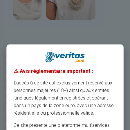
IBAN oznacza Międzynarodowy numer konta
bankowego. To odpowiednik RIB we Francji. IBAN
zawiera wszystkie niezbędne informacje, które
⚠️ Avis réglementaire important :
ułatwiają przelewy, dzięki czemu Twoje
pieniądze mogą być wysyłane i odbierane szybko
L'accès à ce site est exclusivement réservé aux
i bezpiecznie. Informacje te to w szczególności
personnes majeures (18+) ainsi qu'aux entités
numer identyfikacyjny banku, numer agencji i
juridiques légalement enregistrées et opérant
numer rachunku.
dans un pays de la zone euro, avec une adresse
résidentielle ou professionnelle valide.
IBANułatwia automatyczne przetwarzanie
Ce site présente une plateforme multiservices
płatności między różnymi krajami.