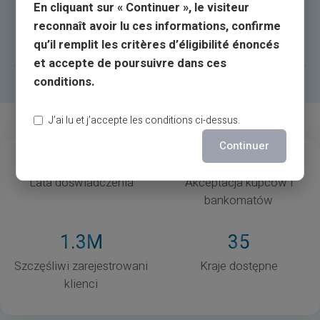
En cliquant sur « Continuer », le visiteur
JEŚLI NA PRZYKŁAD MASZ KARTĘ Z IBANEM W
reconnaît avoir lu ces informations, confirme
IE I CHCESZ MIEĆ IBAN W FR?
qu’il remplit les critères d’éligibilité énoncés
et accepte de poursuivre dans ces
conditions.
J’ai lu et j’accepte les conditions ci-dessus.
Continuer
13
37
M
Lata doświadczenia
Akceptacja kupców i
bankomatów
1
.3M
35
Szczęśliwi zarejestrowani
Kraje dostępne
klienci