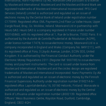
International, Narvi Payments Oy Ab, Monavate UAB pursuant to a license
by Mastercard International. Mastercard and the Mastercard Brand Mark are
registered trademarks of Mastercard International Incorporated. PFS Card
Services (Ireland) Limited is authorized and regulated as an issuer of
electronic money by the Central Bank of Ireland under registration number
C175999. Registered office: EML Payments,2nd Floor La Vallee House, Upper
Dargle Road, Bray, Co. Wicklow, Ireland. Moorwand Ltd in partnership with
Heuro SAS. Heuro SAS is a company registered in France under number
833165863, with its registered office at 1, Rue de la Bourse, 75002 Paris. It is
authorised by the Autorité de Contrôle Prudentiel et de Résolution (ACPR),
under licence number 17478, to issue electronic money. Moorwand Ltd is a
company incorporated in England and Wales (Company No. 8491211), with
its registered office at Fora, 3 Lloyds Avenue, London, EC3N 3DS, United
Kingdom. It is authorised by the Financial Conduct Authority under the
Electronic Money Regulations 2011 (Register Ref: 900709) to issue electronic
money and payment instruments. The card is issued under licence from
Mastercard International. Mastercard and the circles design are registered
trademarks of Mastercard International Incorporated. Narvi Payments Oy Ab
is authorized and regulated as an issuer of electronic money by the Finnish
Financial Supervisory Authority under registration number 3190214-6—
registered office: Lapinlahdenkatu 16, 00180 Helsinki, Finland. Monavate is
authorized and regulated as an issuer of electronic money by the Central
Bank of Lithuania under registration number LB002139. Registered office:
Officers' Mess Business Centre, Royston Road, Duxford, Cambridge,
England, CB22 4QH.