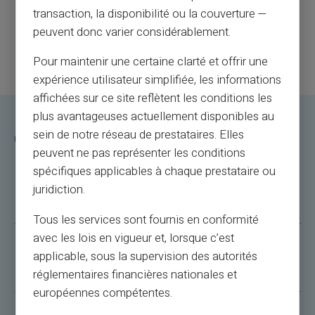
transaction, la disponibilité ou la couverture —
peuvent donc varier considérablement.
Pour maintenir une certaine clarté et offrir une
expérience utilisateur simplifiée, les informations
affichées sur ce site reflètent les conditions les
plus avantageuses actuellement disponibles au
sein de notre réseau de prestataires. Elles
Często zadawane pytania
peuvent ne pas représenter les conditions
spécifiques applicables à chaque prestataire ou
GDZIE ZNALEŹĆ SWÓJ IBAN VERITAS?
juridiction.
Tous les services sont fournis en conformité
avec les lois en vigueur et, lorsque c’est
applicable, sous la supervision des autorités
ILE TO KOSZTUJE?
réglementaires financières nationales et
européennes compétentes.