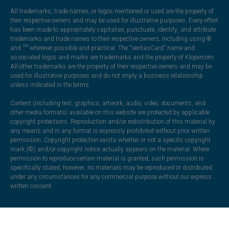
All trademarks, trade names, or logos mentioned or used are the property of
their respective owners and may be used for illustrative purposes. Every effort
has been made to appropriately capitalize, punctuate, identify, and attribute
trademarks and trade names to their respective owners, including using ®
and ™ wherever possible and practical. The “VeritasCard” name and
associated logos and marks are trademarks and the property of Klopercom.
All other trademarks are the property of their respective owners and may be
used for illustrative purposes and do not imply a business relationship
unless indicated in the terms.
Content (including text, graphics, artwork, audio, video, documents, and
other media formats) available on this website are protected by applicable
copyright protections. Reproduction and/or redistribution of this material by
any means and in any format is expressly prohibited without prior written
permission. Copyright protection exists whether or not a specific copyright
mark (©) and/or copyright notice actually appears on the material. Where
permission to reproduce certain material is granted, such permission is
specifically stated; however, no materials may be reproduced or distributed
under any circumstances for any commercial purpose without our express
written consent.