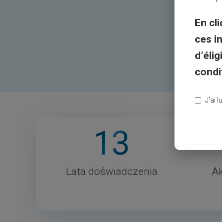
En cli
ces i
d’éli
condi
J’ai 
13
Lata doświadczenia
Ak