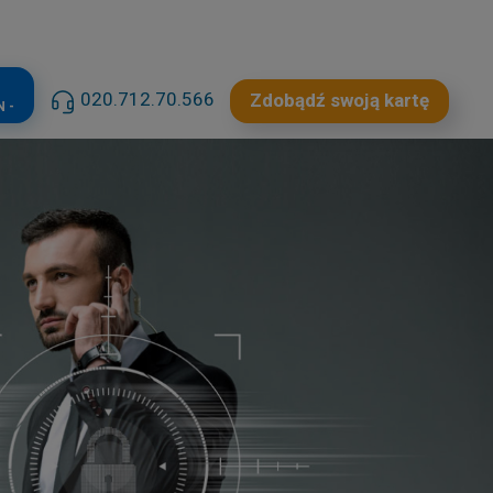
020.712.70.566
Zdobądź swoją kartę
 -