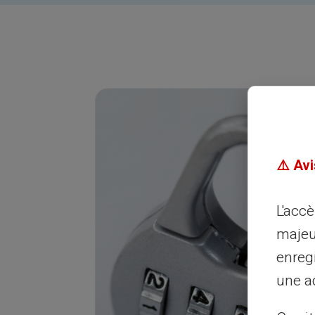
⚠️ Avi
L'acc
majeu
enreg
une ad