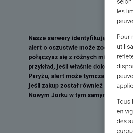
selon 
les li
peuve
Pour m
Nasze serwery identyfikują, skąd się
utilis
alert o oszustwie może zostać wyłąc
reflè
połączysz się z różnych miast w ty
dispon
przykład, jeśli właśnie dokonałeś za
Paryżu, alert może tymczasowo zabl
peuve
jeśli zakup został również przeprow
applic
Nowym Jorku w tym samym czasie.
Tous 
en vig
des a
europ