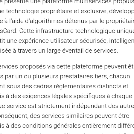
te présente une plateforme multiservices propul
dostęp do 128
ne technologie propriétaire et exclusive, dévelop
e à l’aide d’algorithmes détenus par le propriétai
Uwierzyt
asCard. Cette infrastructure technologique uniqu
użytkowni
it une expérience utilisateur sécurisée, intelligen
Numer Twojej 
sée à travers un large éventail de services.
kodem alfan
ervices proposés via cette plateforme peuvent êt
s par un ou plusieurs prestataires tiers, chacun
nt sous des cadres réglementaires distincts et
s à des exigences légales spécifiques à chaque 
e service est strictement indépendant des autre
Identyfikacja IP
onséquent, des services similaires peuvent être
s à des conditions générales entièrement différ