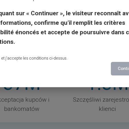
quant sur « Continuer », le visiteur reconnaît av
nformations, confirme qu’il remplit les critères
gibilité énoncés et accepte de poursuivre dans 
tions.
lu et j’accepte les conditions ci-dessus.
Conti
37
M
1
.3M
ceptacja kupców i
Szczęśliwi zarejestr
bankomatów
klienci