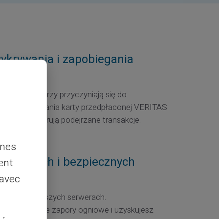
ykrywania i zapobiegania
om
odawcy, którzy przyczyniają się do
 funkcjonowania karty przedpłaconej VERITAS
stale monitorują podejrzane transakcje.
nnes
yfrowanych i bezpiecznych
ent
 avec
rowane na naszych serwerach.
liśmy potężne zapory ogniowe i uzyskujesz