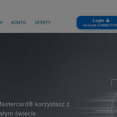
Login
CH
KONTO
OFERTY
- Account CONNECTION
astercard® korzystasz z
całym świecie.