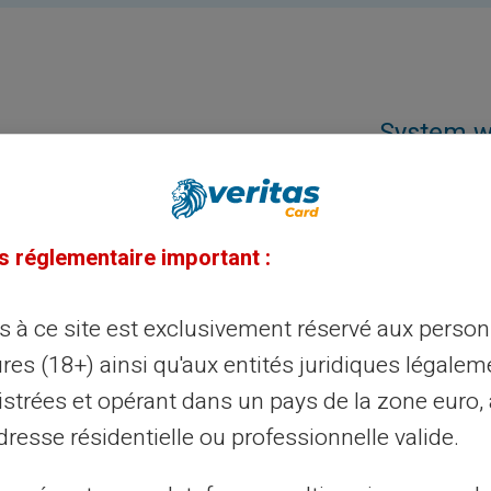
System w
oszustw
Wszyscy usług
prawidłowego
s réglementaire important :
Mastercard®, 
ès à ce site est exclusivement réservé aux perso
ikona sz
res (18+) ainsi qu'aux entités juridiques légalem
danych
istrées et opérant dans un pays de la zone euro,
resse résidentielle ou professionnelle valide.
Dane są szyf
Skonfigurowa