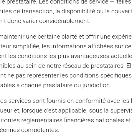
le prestataire. Les conditions de service — telle
mites de transaction, la disponibilité ou la couve
nt donc varier considérablement.
aintenir une certaine clarté et offrir une expéri
 łączysz. A zatem,
ateur simplifiée, les informations affichées sur ce
zony, jeśli
tent les conditions les plus avantageuses actuel
m samym czasie. Na
ibles au sein de notre réseau de prestataires. El
kupu w sklepie w
okować Twoją kartę,
nt ne pas représenter les conditions spécifiques
adzony w sklepie w
ables à chaque prestataire ou juridiction.
les services sont fournis en conformité avec les 
ueur et, lorsque c’est applicable, sous la supervi
utorités réglementaires financières nationales et
éennes compétentes.