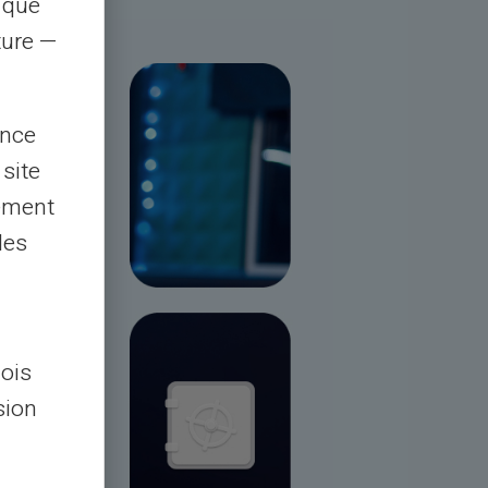
s que
rture —
ence
 site
lement
les
lois
sion