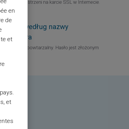
sée
-bitowej przestrzeni na karcie SSL w Internecie.
pée en
re de
elnianie według nazwy
e
ka i hasła
te et
karty jest niepowtarzalny. Hasło jest złożonym
umerycznym.
re
pays.
s, et
entes