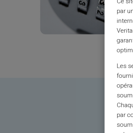
Ce si
par u
intern
Verit
garant
optimi
Les s
fourni
opéra
soumi
Chaqu
par c
soumi