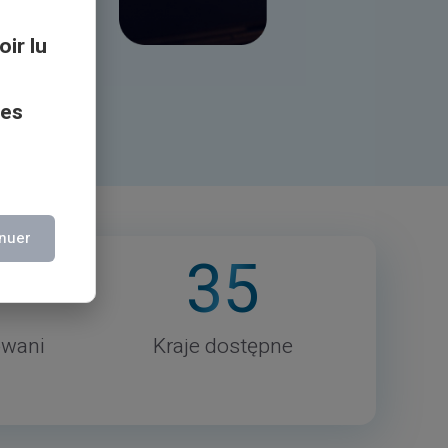
oir lu
ces
nuer
35
owani
Kraje dostępne