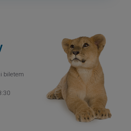
y
i biletem
8:30