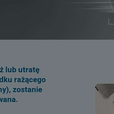
ż lub utratę
adku rażącego
ny), zostanie
wana.