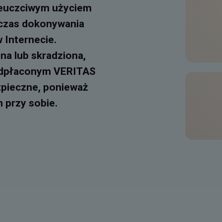
ieuczciwym użyciem
czas dokonywania
 Internecie.
na lub skradziona,
zedpłaconym VERITAS
zpieczne, ponieważ
h przy sobie.