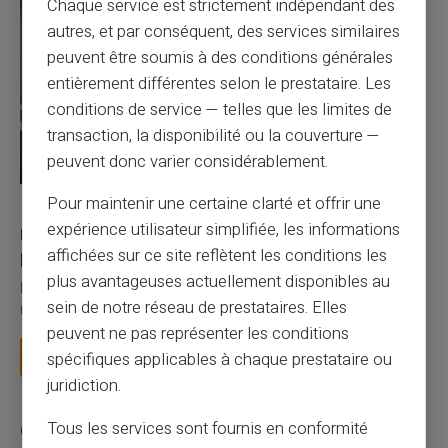
Chaque service est strictement indépendant des
autres, et par conséquent, des services similaires
peuvent être soumis à des conditions générales
entièrement différentes selon le prestataire. Les
conditions de service — telles que les limites de
transaction, la disponibilité ou la couverture —
peuvent donc varier considérablement.
Pour maintenir une certaine clarté et offrir une
27/07/2026
Veritas
Carte prépayée
expérience utilisateur simplifiée, les informations
Utilisation responsable du paiement mobile avec
affichées sur ce site reflètent les conditions les
la carte Veritas
plus avantageuses actuellement disponibles au
Le paiement mobile s'est imposé dans les habitudes quotidiennes,
sein de notre réseau de prestataires. Elles
mais il appelle des réflexes pour é...
peuvent ne pas représenter les conditions
Lire la suite
spécifiques applicables à chaque prestataire ou
juridiction.
Tous les services sont fournis en conformité
Catégories