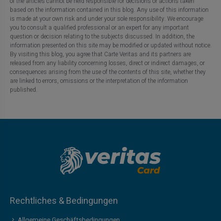
of the articles cannot be held responsible for decisions or actions taken
based on the information contained in this blog. Any use of this information
is made at your own risk and under your sole responsibility. We encourage
you to consult a qualified professional or an expert for any important
question or decision relating to the subjects discussed. In addition, the
information presented on this site may be modified or updated without notice.
By visiting this blog, you agree that Carte Veritas and its partners are
released from any liability concerning losses, direct or indirect damages, or
consequences arising from the use of the contents of this site, whether they
are linked to errors, omissions or the interpretation of the information
published.
Rechtliches & Bedingungen
Allgemeine Geschäftsbedingungen