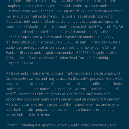
its registered office at Fora, 3 Lloyds Avenue, London, EC3N 3DS, United
Kingdom. It is authorised by the Financial Conduct Authority under the
Electronic Money Regulations 2011 (Register Ref: 900709) to issue electronic
money and payment instruments. The card is issued under licence from
Mastercard International. Mastercard and the circles design are registered
trademarks of Mastercard International Incorporated. Narvi Payments Oy Ab
is authorized and regulated as an issuer of electronic money by the Finnish
Financial Supervisory Authority under registration number 3190214-6—
registered office: Lapinlahdenkatu 16, 00180 Helsinki, Finland. Monavate is
authorized and regulated as an issuer of electronic money by the Central
Bank of Lithuania under registration number LB002139. Registered office:
Officers' Mess Business Centre, Royston Road, Duxford, Cambridge,
England, CB22 4QH.
All trademarks, trade names, or logos mentioned or used are the property of
their respective owners and may be used for illustrative purposes. Every effort
has been made to appropriately capitalize, punctuate, identify, and attribute
trademarks and trade names to their respective owners, including using ®
and ™ wherever possible and practical. The “VeritasCard” name and
associated logos and marks are trademarks and the property of Klopercom.
All other trademarks are the property of their respective owners and may be
used for illustrative purposes and do not imply a business relationship
unless indicated in the terms.
Content (including text, graphics, artwork, audio, video, documents, and