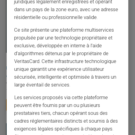
juridiques légalement enregistrées et opérant
dans un pays de la zone euro, avec une adresse
résidentielle ou professionnelle valide.
Ce site présente une plateforme multiservices
propulsée par une technologie propriétaire et
exclusive, développée en interne à l’aide
d’algorithmes détenus par le propriétaire de
03/08/2026
Veritas
Carte prépayée
VeritasCard. Cette infrastructure technologique
Une carte bancaire gratuite sans compte, ça
unique garantit une expérience utilisateur
existe ?
sécurisée, intelligente et optimisée à travers un
Vous avez tapé cette recherche parce que votre banque vous
large éventail de services.
facture 50 € par an pour une carte que vo...
Les services proposés via cette plateforme
Lire la suite
peuvent être fournis par un ou plusieurs
prestataires tiers, chacun opérant sous des
cadres réglementaires distincts et soumis à des
exigences légales spécifiques à chaque pays.