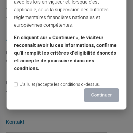
avec les lois en vigueur et, lorsque c’est
Carte prépayée
applicable, sous la supervision des autorités
réglementaires financières nationales et
Escroquerie
européennes compétentes.
En cliquant sur « Continuer », le visiteur
Articles récents
reconnaît avoir lu ces informations, confirme
Une carte bancaire gratuite sans compte, ça
qu’il remplit les critères d’éligibilité énoncés
existe ?
et accepte de poursuivre dans ces
conditions.
03/08/2026
Carte prépayée
Utilisation responsable du paiement mobile
J’ai lu et j’accepte les conditions ci-dessus.
avec la carte Veritas
Continuer
27/07/2026
Carte prépayée
Kontakt