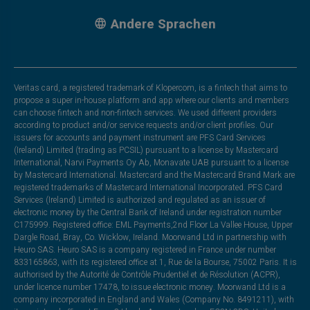
Andere Sprachen
Veritas card, a registered trademark of Klopercom, is a fintech that aims to
propose a super in-house platform and app where our clients and members
can choose fintech and non-fintech services. We used different providers
according to product and/or service requests and/or client profiles. Our
issuers for accounts and payment instrument are PFS Card Services
(Ireland) Limited (trading as PCSIL) pursuant to a license by Mastercard
International, Narvi Payments Oy Ab, Monavate UAB pursuant to a license
by Mastercard International. Mastercard and the Mastercard Brand Mark are
registered trademarks of Mastercard International Incorporated. PFS Card
Services (Ireland) Limited is authorized and regulated as an issuer of
electronic money by the Central Bank of Ireland under registration number
C175999. Registered office: EML Payments,2nd Floor La Vallee House, Upper
Dargle Road, Bray, Co. Wicklow, Ireland. Moorwand Ltd in partnership with
Heuro SAS. Heuro SAS is a company registered in France under number
833165863, with its registered office at 1, Rue de la Bourse, 75002 Paris. It is
authorised by the Autorité de Contrôle Prudentiel et de Résolution (ACPR),
under licence number 17478, to issue electronic money. Moorwand Ltd is a
company incorporated in England and Wales (Company No. 8491211), with