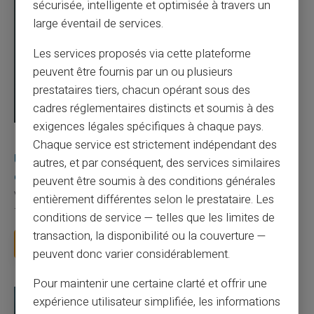
sécurisée, intelligente et optimisée à travers un
large éventail de services.
Les services proposés via cette plateforme
peuvent être fournis par un ou plusieurs
prestataires tiers, chacun opérant sous des
cadres réglementaires distincts et soumis à des
exigences légales spécifiques à chaque pays.
03/08/2026
Veritas
Carte prépayée
Chaque service est strictement indépendant des
Une carte bancaire gratuite sans compte, ça
autres, et par conséquent, des services similaires
existe ?
peuvent être soumis à des conditions générales
Vous avez tapé cette recherche parce que votre banque vous
entièrement différentes selon le prestataire. Les
facture 50 € par an pour une carte que vo...
conditions de service — telles que les limites de
transaction, la disponibilité ou la couverture —
Lire la suite
peuvent donc varier considérablement.
Pour maintenir une certaine clarté et offrir une
expérience utilisateur simplifiée, les informations