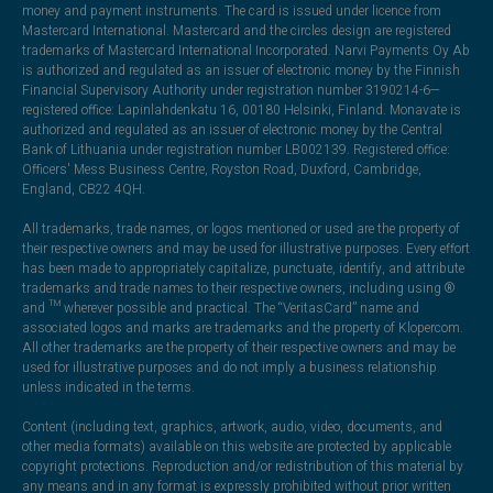
money and payment instruments. The card is issued under licence from
Mastercard International. Mastercard and the circles design are registered
trademarks of Mastercard International Incorporated. Narvi Payments Oy Ab
is authorized and regulated as an issuer of electronic money by the Finnish
Financial Supervisory Authority under registration number 3190214-6—
registered office: Lapinlahdenkatu 16, 00180 Helsinki, Finland. Monavate is
authorized and regulated as an issuer of electronic money by the Central
Bank of Lithuania under registration number LB002139. Registered office:
Officers' Mess Business Centre, Royston Road, Duxford, Cambridge,
England, CB22 4QH.
All trademarks, trade names, or logos mentioned or used are the property of
their respective owners and may be used for illustrative purposes. Every effort
has been made to appropriately capitalize, punctuate, identify, and attribute
trademarks and trade names to their respective owners, including using ®
and ™ wherever possible and practical. The “VeritasCard” name and
associated logos and marks are trademarks and the property of Klopercom.
All other trademarks are the property of their respective owners and may be
used for illustrative purposes and do not imply a business relationship
unless indicated in the terms.
Content (including text, graphics, artwork, audio, video, documents, and
other media formats) available on this website are protected by applicable
copyright protections. Reproduction and/or redistribution of this material by
any means and in any format is expressly prohibited without prior written