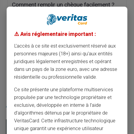
Comment remplir un chèque facilement ?
Article précédent
⚠️ Avis réglementaire important :
L'accès à ce site est exclusivement réservé aux
Simplifiez vos achats internationaux avec
une carte prépayée
personnes majeures (18+) ainsi qu'aux entités
juridiques légalement enregistrées et opérant
dans un pays de la zone euro, avec une adresse
Article suivant
résidentielle ou professionnelle valide.
Ce site présente une plateforme multiservices
propulsée par une technologie propriétaire et
Articles similaires
exclusive, développée en interne à l’aide
d’algorithmes détenus par le propriétaire de
VeritasCard. Cette infrastructure technologique
unique garantit une expérience utilisateur