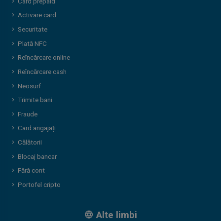
Card prepaid
Activare card
Securitate
Plată NFC
Reîncărcare online
Reîncărcare cash
Neosurf
Trimite bani
Fraude
Card angajați
Călătorii
Blocaj bancar
Fără cont
Portofel cripto
Alte limbi