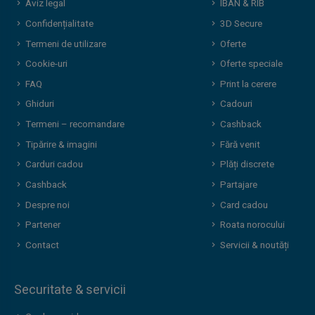
Aviz legal
IBAN & RIB
Confidențialitate
3D Secure
Termeni de utilizare
Oferte
Cookie-uri
Oferte speciale
FAQ
Print la cerere
Ghiduri
Cadouri
Termeni – recomandare
Cashback
Tipărire & imagini
Fără venit
Carduri cadou
Plăți discrete
Cashback
Partajare
Despre noi
Card cadou
Partener
Roata norocului
Contact
Servicii & noutăți
Securitate & servicii