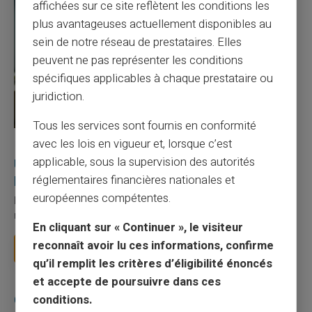
affichées sur ce site reflètent les conditions les
plus avantageuses actuellement disponibles au
sein de notre réseau de prestataires. Elles
peuvent ne pas représenter les conditions
spécifiques applicables à chaque prestataire ou
juridiction.
Tous les services sont fournis en conformité
avec les lois en vigueur et, lorsque c’est
27/07/2026
Veritas
Carte prépayée
applicable, sous la supervision des autorités
Utilisation responsable du paiement mobile avec
la carte Veritas
réglementaires financières nationales et
européennes compétentes.
Le paiement mobile s'est imposé dans les habitudes quotidiennes,
mais il appelle des réflexes pour é...
En cliquant sur « Continuer », le visiteur
reconnaît avoir lu ces informations, confirme
Lire la suite
qu’il remplit les critères d’éligibilité énoncés
et accepte de poursuivre dans ces
Catégories
conditions.