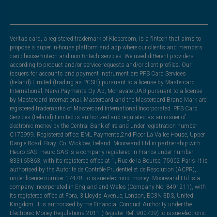
Veritas card, a registered trademark of Klopercom, is a fintech that aims to
propose a super in-house platform and app where our clients and members
can choose fintech and non-fintech services. We used different providers
according to product and/or service requests and/or client profiles. Our
issuers for accounts and payment instrument are PFS Card Services
(Ireland) Limited (trading as PCSIL) pursuant to a license by Mastercard
International, Narvi Payments Oy Ab, Monavate UAB pursuant to a license
by Mastercard International. Mastercard and the Mastercard Brand Mark are
registered trademarks of Mastercard International Incorporated. PFS Card
Services (Ireland) Limited is authorized and regulated as an issuer of
electronic money by the Central Bank of Ireland under registration number
C175999. Registered office: EML Payments,2nd Floor La Vallee House, Upper
Dargle Road, Bray, Co. Wicklow, Ireland. Moorwand Ltd in partnership with
Heuro SAS. Heuro SAS is a company registered in France under number
833165863, with its registered office at 1, Rue de la Bourse, 75002 Paris. It is
authorised by the Autorité de Contrôle Prudentiel et de Résolution (ACPR),
under licence number 17478, to issue electronic money. Moorwand Ltd is a
company incorporated in England and Wales (Company No. 8491211), with
its registered office at Fora, 3 Lloyds Avenue, London, EC3N 3DS, United
Kingdom. It is authorised by the Financial Conduct Authority under the
Electronic Money Regulations 2011 (Register Ref: 900709) to issue electronic