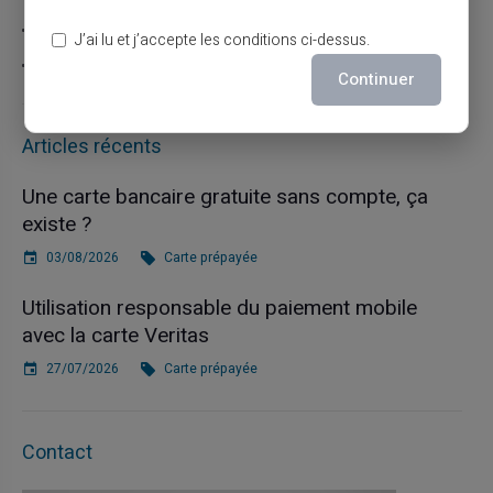
Carte prépayée
J’ai lu et j’accepte les conditions ci-dessus.
Escroquerie
Continuer
Articles récents
Une carte bancaire gratuite sans compte, ça
existe ?
03/08/2026
Carte prépayée
Utilisation responsable du paiement mobile
avec la carte Veritas
27/07/2026
Carte prépayée
Contact