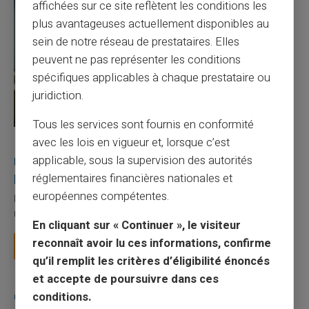
affichées sur ce site reflètent les conditions les
plus avantageuses actuellement disponibles au
sein de notre réseau de prestataires. Elles
peuvent ne pas représenter les conditions
spécifiques applicables à chaque prestataire ou
juridiction.
Tous les services sont fournis en conformité
avec les lois en vigueur et, lorsque c’est
27/07/2026
Veritas
Carte prépayée
applicable, sous la supervision des autorités
Utilisation responsable du paiement mobile avec
la carte Veritas
réglementaires financières nationales et
européennes compétentes.
Le paiement mobile s'est imposé dans les habitudes quotidiennes,
mais il appelle des réflexes pour é...
En cliquant sur « Continuer », le visiteur
reconnaît avoir lu ces informations, confirme
Lire la suite
qu’il remplit les critères d’éligibilité énoncés
et accepte de poursuivre dans ces
Catégories
conditions.