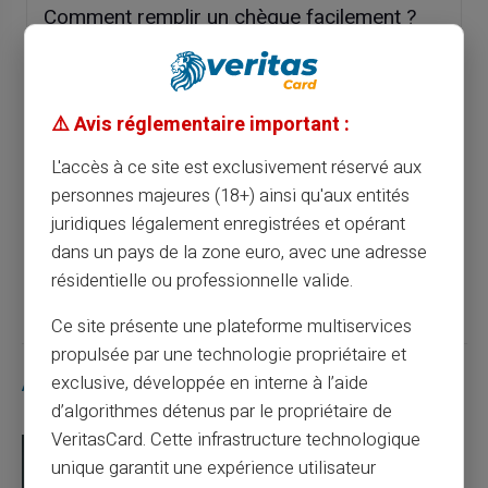
Comment remplir un chèque facilement ?
Article précédent
⚠️ Avis réglementaire important :
L'accès à ce site est exclusivement réservé aux
Simplifiez vos achats internationaux avec
une carte prépayée
personnes majeures (18+) ainsi qu'aux entités
juridiques légalement enregistrées et opérant
dans un pays de la zone euro, avec une adresse
Article suivant
résidentielle ou professionnelle valide.
Ce site présente une plateforme multiservices
propulsée par une technologie propriétaire et
Articles similaires
exclusive, développée en interne à l’aide
d’algorithmes détenus par le propriétaire de
VeritasCard. Cette infrastructure technologique
unique garantit une expérience utilisateur