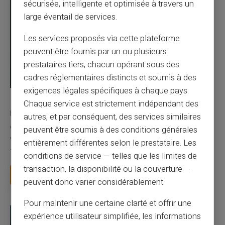
sécurisée, intelligente et optimisée à travers un
large éventail de services.
Les services proposés via cette plateforme
peuvent être fournis par un ou plusieurs
prestataires tiers, chacun opérant sous des
cadres réglementaires distincts et soumis à des
exigences légales spécifiques à chaque pays.
03/08/2026
Veritas
Carte prépayée
Chaque service est strictement indépendant des
Une carte bancaire gratuite sans compte, ça
autres, et par conséquent, des services similaires
existe ?
peuvent être soumis à des conditions générales
Vous avez tapé cette recherche parce que votre banque vous
entièrement différentes selon le prestataire. Les
facture 50 € par an pour une carte que vo...
conditions de service — telles que les limites de
transaction, la disponibilité ou la couverture —
Lire la suite
peuvent donc varier considérablement.
Pour maintenir une certaine clarté et offrir une
expérience utilisateur simplifiée, les informations