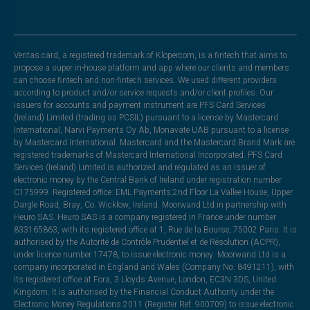
Veritas card, a registered trademark of Klopercom, is a fintech that aims to
propose a super in-house platform and app where our clients and members
can choose fintech and non-fintech services. We used different providers
according to product and/or service requests and/or client profiles. Our
issuers for accounts and payment instrument are PFS Card Services
(Ireland) Limited (trading as PCSIL) pursuant to a license by Mastercard
International, Narvi Payments Oy Ab, Monavate UAB pursuant to a license
by Mastercard International. Mastercard and the Mastercard Brand Mark are
registered trademarks of Mastercard International Incorporated. PFS Card
Services (Ireland) Limited is authorized and regulated as an issuer of
electronic money by the Central Bank of Ireland under registration number
C175999. Registered office: EML Payments,2nd Floor La Vallee House, Upper
Dargle Road, Bray, Co. Wicklow, Ireland. Moorwand Ltd in partnership with
Heuro SAS. Heuro SAS is a company registered in France under number
833165863, with its registered office at 1, Rue de la Bourse, 75002 Paris. It is
authorised by the Autorité de Contrôle Prudentiel et de Résolution (ACPR),
under licence number 17478, to issue electronic money. Moorwand Ltd is a
company incorporated in England and Wales (Company No. 8491211), with
its registered office at Fora, 3 Lloyds Avenue, London, EC3N 3DS, United
Kingdom. It is authorised by the Financial Conduct Authority under the
Electronic Money Regulations 2011 (Register Ref: 900709) to issue electronic