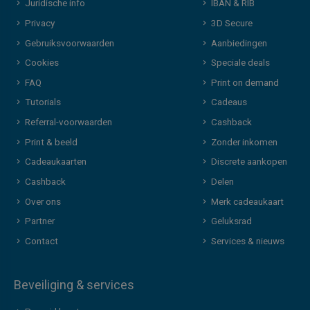
Juridische info
IBAN & RIB
Privacy
3D Secure
Gebruiksvoorwaarden
Aanbiedingen
Cookies
Speciale deals
FAQ
Print on demand
Tutorials
Cadeaus
Referral-voorwaarden
Cashback
Print & beeld
Zonder inkomen
Cadeaukaarten
Discrete aankopen
Cashback
Delen
Over ons
Merk cadeaukaart
Partner
Geluksrad
Contact
Services & nieuws
Beveiliging & services