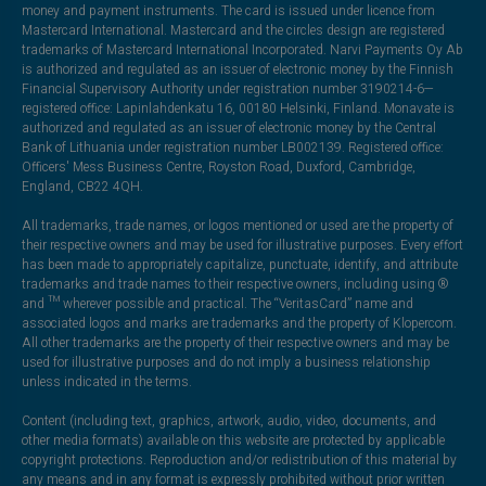
money and payment instruments. The card is issued under licence from
Mastercard International. Mastercard and the circles design are registered
trademarks of Mastercard International Incorporated. Narvi Payments Oy Ab
is authorized and regulated as an issuer of electronic money by the Finnish
Financial Supervisory Authority under registration number 3190214-6—
registered office: Lapinlahdenkatu 16, 00180 Helsinki, Finland. Monavate is
authorized and regulated as an issuer of electronic money by the Central
Bank of Lithuania under registration number LB002139. Registered office:
Officers' Mess Business Centre, Royston Road, Duxford, Cambridge,
England, CB22 4QH.
All trademarks, trade names, or logos mentioned or used are the property of
their respective owners and may be used for illustrative purposes. Every effort
has been made to appropriately capitalize, punctuate, identify, and attribute
trademarks and trade names to their respective owners, including using ®
and ™ wherever possible and practical. The “VeritasCard” name and
associated logos and marks are trademarks and the property of Klopercom.
All other trademarks are the property of their respective owners and may be
used for illustrative purposes and do not imply a business relationship
unless indicated in the terms.
Content (including text, graphics, artwork, audio, video, documents, and
other media formats) available on this website are protected by applicable
copyright protections. Reproduction and/or redistribution of this material by
any means and in any format is expressly prohibited without prior written