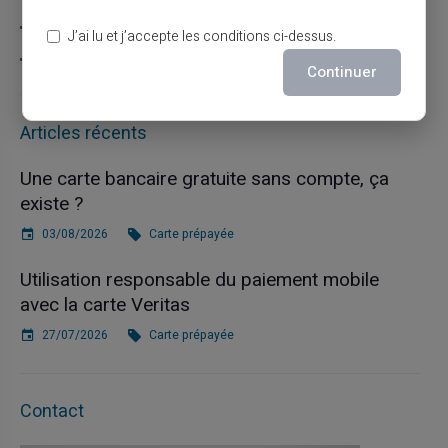
Carte prépayée
J’ai lu et j’accepte les conditions ci-dessus.
Escroquerie
Continuer
Articles récents
Une carte bancaire gratuite sans compte, ça
existe ?
03/08/2026
Carte prépayée
Utilisation responsable du paiement mobile
avec la carte Veritas
27/07/2026
Carte prépayée
Contact