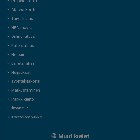
Prepaid-kortti
Aktivoi kortti
Turvallisuus
NFC-maksu
Online-lataus
Käteislataus
Neosurf
Lähetä rahaa
Huijaukset
Työntekijäkortti
Matkustaminen
Pankkikielto
Ilman tiliä
Kryptolompakko
Muut kielet