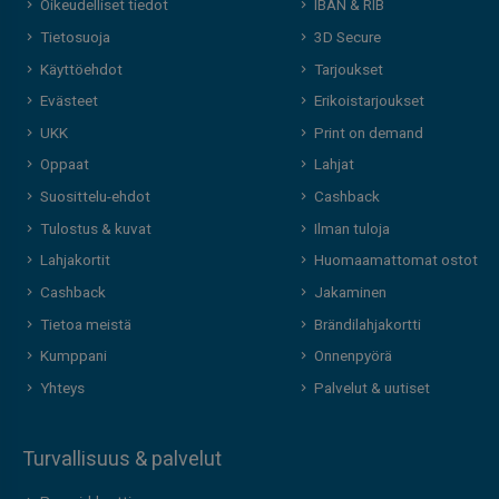
Oikeudelliset tiedot
IBAN & RIB
Tietosuoja
3D Secure
Käyttöehdot
Tarjoukset
Evästeet
Erikoistarjoukset
UKK
Print on demand
Oppaat
Lahjat
Suosittelu-ehdot
Cashback
Tulostus & kuvat
Ilman tuloja
Lahjakortit
Huomaamattomat ostot
Cashback
Jakaminen
Tietoa meistä
Brändilahjakortti
Kumppani
Onnenpyörä
Yhteys
Palvelut & uutiset
Turvallisuus & palvelut