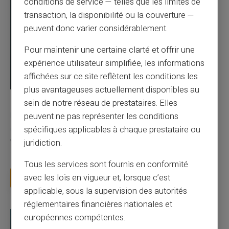
conditions de service — telles que les limites de
transaction, la disponibilité ou la couverture —
peuvent donc varier considérablement.
Pour maintenir une certaine clarté et offrir une
expérience utilisateur simplifiée, les informations
affichées sur ce site reflètent les conditions les
plus avantageuses actuellement disponibles au
03/08/2026
Veritas
Carte prépayée
sein de notre réseau de prestataires. Elles
Une carte bancaire gratuite sans compte, ça
peuvent ne pas représenter les conditions
existe ?
spécifiques applicables à chaque prestataire ou
juridiction.
Vous avez tapé cette recherche parce que votre banque vous
facture 50 € par an pour une carte que vo...
Tous les services sont fournis en conformité
avec les lois en vigueur et, lorsque c’est
Lire la suite
applicable, sous la supervision des autorités
réglementaires financières nationales et
européennes compétentes.