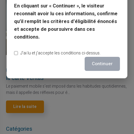
En cliquant sur « Continuer », le visiteur
reconnaît avoir lu ces informations, confirme
qu’il remplit les critères d’éligibilité énoncés
et accepte de poursuivre dans ces
conditions.
J’ai lu et j’accepte les conditions ci-dessus.
27/07/2026
Veritas
Carte prépayée
Continuer
Utilisation responsable du paiement mobile avec
la carte Veritas
Le paiement mobile s'est imposé dans les habitudes quotidiennes,
mais il appelle des réflexes pour é...
Lire la suite
Catégories