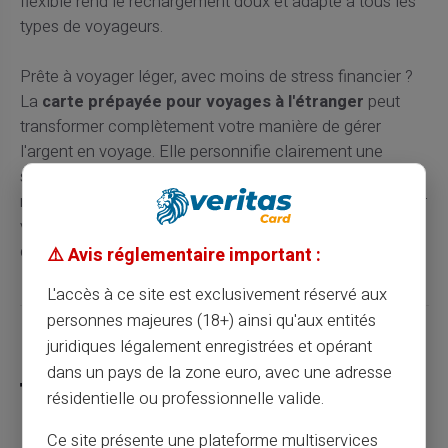
flexible rend le rechargement doux et adapté à tous les
types de voyageurs.
Prête à voyager léger, avec moins de stress financier ?
La
carte prépayée pour voyages à l'étranger
peut
transformer complètement votre manière de gérer
l'argent en voyage. Elle personnifie clairement une
solution moderne aux nombreux défis financiers
rencontrés lors du voyage. Adoptez la Carte Veritas pour
vos aventures autour du globe et vivez une tranquillité
d'esprit inégalée.
⚠️ Avis réglementaire important :
L'accès à ce site est exclusivement réservé aux
personnes majeures (18+) ainsi qu'aux entités
Partager cet article
juridiques légalement enregistrées et opérant
dans un pays de la zone euro, avec une adresse
résidentielle ou professionnelle valide.
Ce site présente une plateforme multiservices