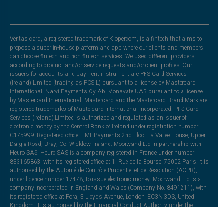
Veritas card, a registered trademark of Klopercom, is a fintech that aims to
propose a super in-house platform and app where our clients and members
can choose fintech and non-fintech services. We used different providers
according to product and/or service requests and/or client profiles. Our
issuers for accounts and payment instrument are PFS Card Services
(Ireland) Limited (trading as PCSIL) pursuant to a license by Mastercard
International, Narvi Payments Oy Ab, Monavate UAB pursuant to a license
by Mastercard International. Mastercard and the Mastercard Brand Mark are
registered trademarks of Mastercard International Incorporated. PFS Card
Services (Ireland) Limited is authorized and regulated as an issuer of
electronic money by the Central Bank of Ireland under registration number
C175999. Registered office: EML Payments,2nd Floor La Vallee House, Upper
Dargle Road, Bray, Co. Wicklow, Ireland. Moorwand Ltd in partnership with
Heuro SAS. Heuro SAS is a company registered in France under number
833165863, with its registered office at 1, Rue de la Bourse, 75002 Paris. It is
authorised by the Autorité de Contrôle Prudentiel et de Résolution (ACPR),
under licence number 17478, to issue electronic money. Moorwand Ltd is a
company incorporated in England and Wales (Company No. 8491211), with
its registered office at Fora, 3 Lloyds Avenue, London, EC3N 3DS, United
Kingdom. It is authorised by the Financial Conduct Authority under the
Electronic Money Regulations 2011 (Register Ref: 900709) to issue electronic