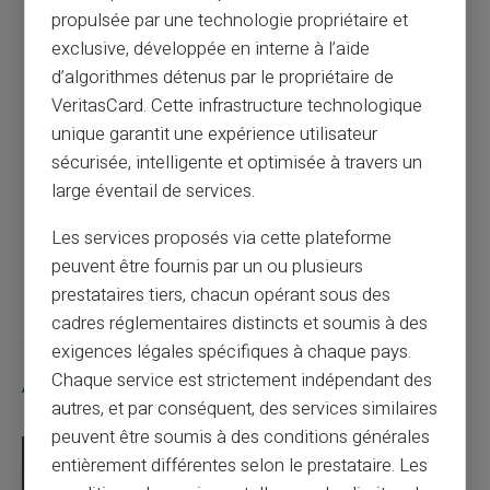
Comment remplir un chèque facilement ?
propulsée par une technologie propriétaire et
exclusive, développée en interne à l’aide
d’algorithmes détenus par le propriétaire de
Article précédent
VeritasCard. Cette infrastructure technologique
unique garantit une expérience utilisateur
sécurisée, intelligente et optimisée à travers un
Simplifiez vos achats internationaux avec
large éventail de services.
une carte prépayée
Les services proposés via cette plateforme
peuvent être fournis par un ou plusieurs
Article suivant
prestataires tiers, chacun opérant sous des
cadres réglementaires distincts et soumis à des
exigences légales spécifiques à chaque pays.
Chaque service est strictement indépendant des
Articles similaires
autres, et par conséquent, des services similaires
peuvent être soumis à des conditions générales
entièrement différentes selon le prestataire. Les