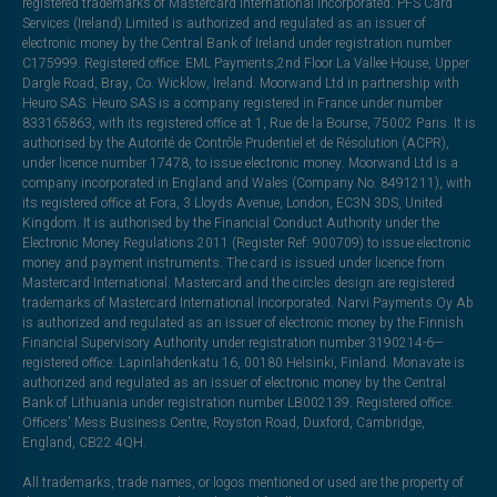
registered trademarks of Mastercard International Incorporated. PFS Card
Services (Ireland) Limited is authorized and regulated as an issuer of
electronic money by the Central Bank of Ireland under registration number
C175999. Registered office: EML Payments,2nd Floor La Vallee House, Upper
Dargle Road, Bray, Co. Wicklow, Ireland. Moorwand Ltd in partnership with
Heuro SAS. Heuro SAS is a company registered in France under number
833165863, with its registered office at 1, Rue de la Bourse, 75002 Paris. It is
authorised by the Autorité de Contrôle Prudentiel et de Résolution (ACPR),
under licence number 17478, to issue electronic money. Moorwand Ltd is a
company incorporated in England and Wales (Company No. 8491211), with
its registered office at Fora, 3 Lloyds Avenue, London, EC3N 3DS, United
Kingdom. It is authorised by the Financial Conduct Authority under the
Electronic Money Regulations 2011 (Register Ref: 900709) to issue electronic
money and payment instruments. The card is issued under licence from
Mastercard International. Mastercard and the circles design are registered
trademarks of Mastercard International Incorporated. Narvi Payments Oy Ab
is authorized and regulated as an issuer of electronic money by the Finnish
Financial Supervisory Authority under registration number 3190214-6—
registered office: Lapinlahdenkatu 16, 00180 Helsinki, Finland. Monavate is
authorized and regulated as an issuer of electronic money by the Central
Bank of Lithuania under registration number LB002139. Registered office:
Officers' Mess Business Centre, Royston Road, Duxford, Cambridge,
England, CB22 4QH.
All trademarks, trade names, or logos mentioned or used are the property of