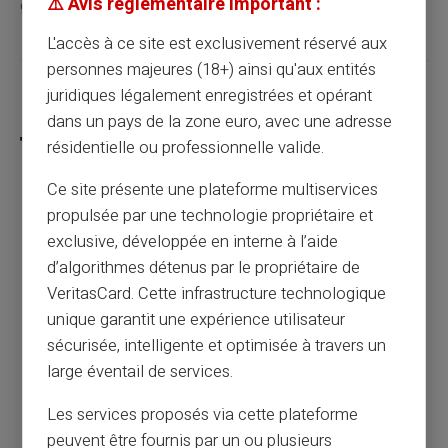
⚠️ Avis réglementaire important :
gros !
L'accès à ce site est exclusivement réservé aux
personnes majeures (18+) ainsi qu'aux entités
juridiques légalement enregistrées et opérant
Partager cet article
dans un pays de la zone euro, avec une adresse
résidentielle ou professionnelle valide.
Ce site présente une plateforme multiservices
propulsée par une technologie propriétaire et
Paiement de la caf : comment recevoir ses
prestations sociales ?
exclusive, développée en interne à l’aide
d’algorithmes détenus par le propriétaire de
VeritasCard. Cette infrastructure technologique
Article précédent
unique garantit une expérience utilisateur
sécurisée, intelligente et optimisée à travers un
large éventail de services.
Les multiples avantages d’une carte sans
compte bancaire
Les services proposés via cette plateforme
peuvent être fournis par un ou plusieurs