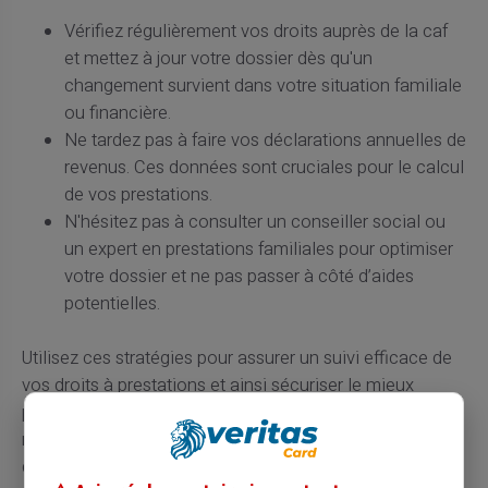
Vérifiez régulièrement vos droits auprès de la caf
et mettez à jour votre dossier dès qu'un
changement survient dans votre situation familiale
ou financière.
Ne tardez pas à faire vos déclarations annuelles de
revenus. Ces données sont cruciales pour le calcul
de vos prestations.
N'hésitez pas à consulter un conseiller social ou
un expert en prestations familiales pour optimiser
votre dossier et ne pas passer à côté d’aides
potentielles.
Utilisez ces stratégies pour assurer un suivi efficace de
vos droits à prestations et ainsi sécuriser le mieux
possible votre situation financière face à l'évolution
rapide de vos obligations familiales. N’oubliez jamais
qu’un petit effort administratif peut souvent rapporter