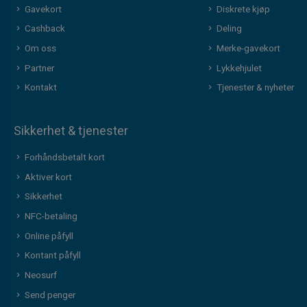
Gavekort
Diskrete kjøp
Cashback
Deling
Om oss
Merke-gavekort
Partner
Lykkehjulet
Kontakt
Tjenester & nyheter
Sikkerhet & tjenester
Forhåndsbetalt kort
Aktiver kort
Sikkerhet
NFC-betaling
Online påfyll
Kontant påfyll
Neosurf
Send penger