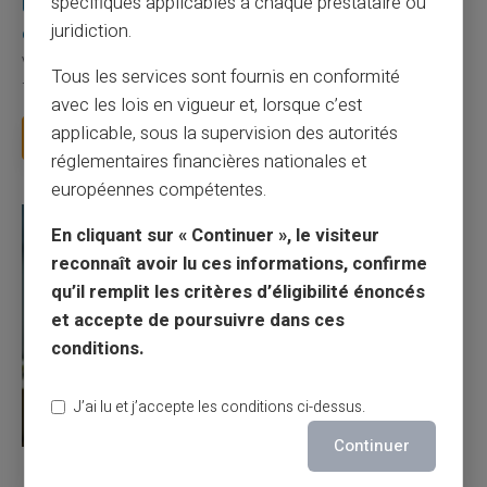
spécifiques applicables à chaque prestataire ou
Une carte bancaire gratuite sans compte, ça
juridiction.
existe ?
Vous avez tapé cette recherche parce que votre banque vous
Tous les services sont fournis en conformité
facture 50 € par an pour une carte que vo...
avec les lois en vigueur et, lorsque c’est
applicable, sous la supervision des autorités
Lire la suite
réglementaires financières nationales et
européennes compétentes.
En cliquant sur « Continuer », le visiteur
reconnaît avoir lu ces informations, confirme
qu’il remplit les critères d’éligibilité énoncés
et accepte de poursuivre dans ces
conditions.
J’ai lu et j’accepte les conditions ci-dessus.
Continuer
27/07/2026
Veritas
Carte prépayée