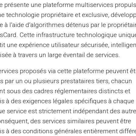
te présente une plateforme multiservices propul
nfant à charge et peut continuer à ouvrir
ne technologie propriétaire et exclusive, dévelop
certaines conditions.
e à l’aide d’algorithmes détenus par le propriétai
asCard. Cette infrastructure technologique uniqu
des supplémentaires soient accordées dans
it une expérience utilisateur sécurisée, intelligen
 du
complément familial
destiné aux foyers
sée à travers un large éventail de services.
nt de ressources limitées. Cette aide vient
les habituelles.
ervices proposés via cette plateforme peuvent êt
s par un ou plusieurs prestataires tiers, chacun
nt sous des cadres réglementaires distincts et
odulation des allocations
s à des exigences légales spécifiques à chaque 
tion des allocations
familiales en fonction
e service est strictement indépendant des autre
gnifie que le montant des allocations peut
onséquent, des services similaires peuvent être
rents. Les plafonds de ressources sont
s à des conditions générales entièrement différ