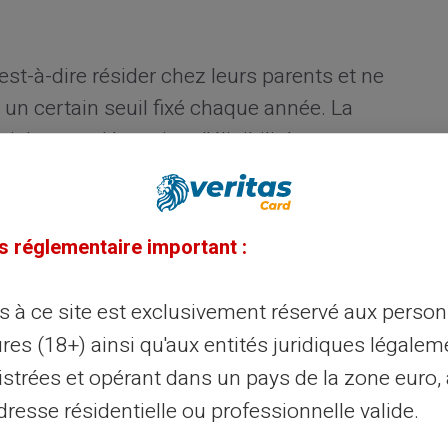
est-à-dire résider chez leurs parents et ne
 un certain seuil fixé chaque année. La
iale pour déterminer l'éligibilité aux
s
s réglementaire important :
ès à ce site est exclusivement réservé aux perso
res (18+) ainsi qu'aux entités juridiques légalem
istrées et opérant dans un pays de la zone euro,
,
des ajustements peuvent être faits selon
resse résidentielle ou professionnelle valide.
t poursuit des études, suit une formation
ômage tout en cherchant activement du