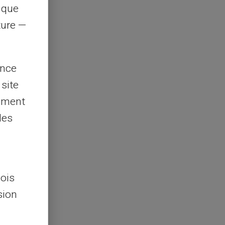
s que
rture —
ence
 site
lement
les
lois
sion