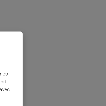
nnes
ent
 avec