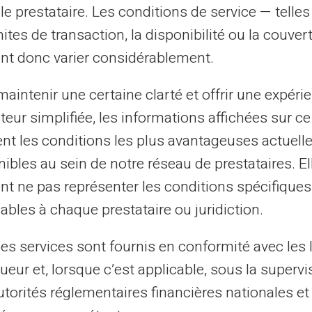
 compte l'ensemble des revenus du foyer.
le prestataire. Les conditions de service — telle
amilles qui ont le plus besoin de soutien
mites de transaction, la disponibilité ou la couve
nt donc varier considérablement.
aintenir une certaine clarté et offrir une expéri
s chaque année à la
caf (caisse
ateur simplifiée, les informations affichées sur ce
r que vous bénéficiez bien du montant
angement important dans votre situation
tent les conditions les plus avantageuses actuel
dement la caf pour éviter les trop-perçus ou
ibles au sein de notre réseau de prestataires. El
stations.
nt ne pas représenter les conditions spécifiques
ables à chaque prestataire ou juridiction.
âges limites
les services sont fournis en conformité avec les 
ueur et, lorsque c’est applicable, sous la supervi
tion
Droit aux allocations
utorités réglementaires financières nationales et