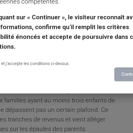
éennes compétentes.
ral
Oui
quant sur « Continuer », le visiteur reconnaît av
n, au chômage actif
Oui, sous conditions
nformations, confirme qu’il remplit les critères
re
Non
gibilité énoncés et accepte de poursuivre dans 
tions.
s : complément familial et
lu et j’accepte les conditions ci-dessus.
Conti
assiques, il existe plusieurs autres aides
ns de ressources. Le
complément familial
x familles ayant au moins trois enfants de
ne dépassent pas un certain plafond. Ce
s tranches de revenus et vient alléger
es sur les épaules des parents.