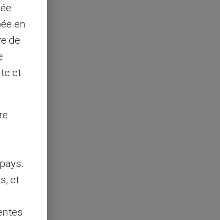
sée
pée en
re de
e
te et
re
pays.
s, et
entes