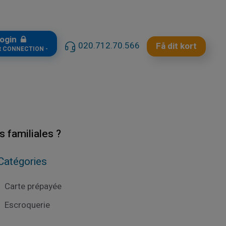
ogin
020.712.70.566
Få dit kort
t CONNECTION -
 familiales ?
Catégories
Carte prépayée
Escroquerie