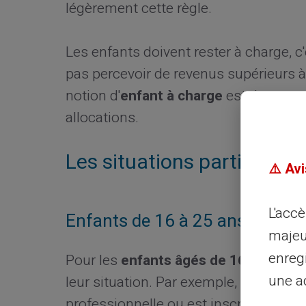
légèrement cette règle.
Les enfants doivent rester à charge, c'
pas percevoir de revenus supérieurs à
notion d'
enfant à charge
est donc cruc
allocations.
Les situations particulière
⚠️ Avi
L'acc
Enfants de 16 à 25 ans
majeu
enreg
Pour les
enfants âgés de 16 à 25 ans
une ad
leur situation. Par exemple, si l'enfan
professionnelle ou est inscrit au ch