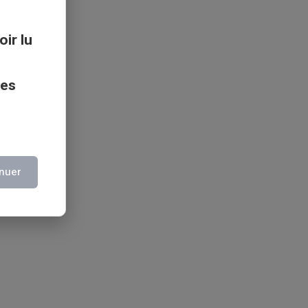
oir lu
ces
nuer