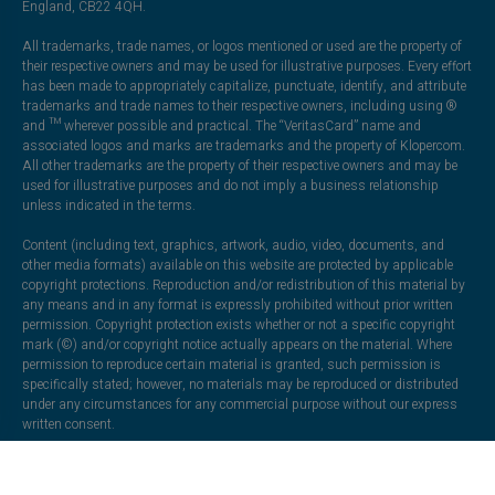
England, CB22 4QH.
All trademarks, trade names, or logos mentioned or used are the property of
their respective owners and may be used for illustrative purposes. Every effort
has been made to appropriately capitalize, punctuate, identify, and attribute
trademarks and trade names to their respective owners, including using ®
and ™ wherever possible and practical. The “VeritasCard” name and
associated logos and marks are trademarks and the property of Klopercom.
All other trademarks are the property of their respective owners and may be
used for illustrative purposes and do not imply a business relationship
unless indicated in the terms.
Content (including text, graphics, artwork, audio, video, documents, and
other media formats) available on this website are protected by applicable
copyright protections. Reproduction and/or redistribution of this material by
any means and in any format is expressly prohibited without prior written
permission. Copyright protection exists whether or not a specific copyright
mark (©) and/or copyright notice actually appears on the material. Where
permission to reproduce certain material is granted, such permission is
specifically stated; however, no materials may be reproduced or distributed
under any circumstances for any commercial purpose without our express
written consent.