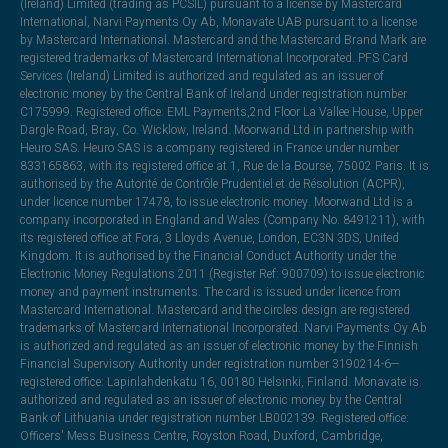
(Ireland) Limited (trading as PCSIL) pursuant to a license by Mastercard
International, Narvi Payments Oy Ab, Monavate UAB pursuant to a license
by Mastercard International. Mastercard and the Mastercard Brand Mark are
registered trademarks of Mastercard International Incorporated. PFS Card
Services (Ireland) Limited is authorized and regulated as an issuer of
electronic money by the Central Bank of Ireland under registration number
C175999. Registered office: EML Payments,2nd Floor La Vallee House, Upper
Dargle Road, Bray, Co. Wicklow, Ireland. Moorwand Ltd in partnership with
Heuro SAS. Heuro SAS is a company registered in France under number
833165863, with its registered office at 1, Rue de la Bourse, 75002 Paris. It is
authorised by the Autorité de Contrôle Prudentiel et de Résolution (ACPR),
under licence number 17478, to issue electronic money. Moorwand Ltd is a
company incorporated in England and Wales (Company No. 8491211), with
its registered office at Fora, 3 Lloyds Avenue, London, EC3N 3DS, United
Kingdom. It is authorised by the Financial Conduct Authority under the
Electronic Money Regulations 2011 (Register Ref: 900709) to issue electronic
money and payment instruments. The card is issued under licence from
Mastercard International. Mastercard and the circles design are registered
trademarks of Mastercard International Incorporated. Narvi Payments Oy Ab
is authorized and regulated as an issuer of electronic money by the Finnish
Financial Supervisory Authority under registration number 3190214-6—
registered office: Lapinlahdenkatu 16, 00180 Helsinki, Finland. Monavate is
authorized and regulated as an issuer of electronic money by the Central
Bank of Lithuania under registration number LB002139. Registered office:
Officers' Mess Business Centre, Royston Road, Duxford, Cambridge,