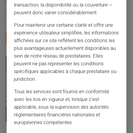
Une carte bancaire gratuite sans compte, ça
transaction, la disponibilité ou la couverture —
existe ?
peuvent donc varier considérablement.
Vous avez tapé cette recherche parce que votre banque vous
facture 50 € par an pour une carte que vo...
Pour maintenir une certaine clarté et offrir une
expérience utilisateur simplifiée, les informations
Lire la suite
affichées sur ce site reflètent les conditions les
plus avantageuses actuellement disponibles au
sein de notre réseau de prestataires. Elles
peuvent ne pas représenter les conditions
spécifiques applicables à chaque prestataire ou
juridiction.
Tous les services sont fournis en conformité
avec les lois en vigueur et, lorsque c’est
applicable, sous la supervision des autorités
réglementaires financières nationales et
européennes compétentes.
27/07/2026
Veritas
Carte prépayée