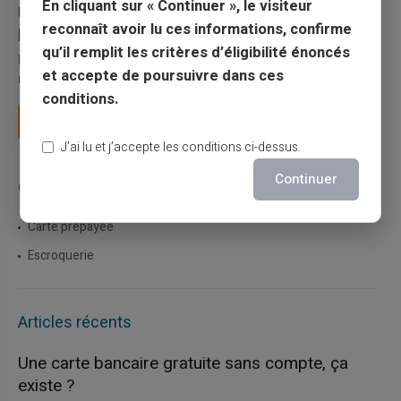
En cliquant sur « Continuer », le visiteur
Utilisation responsable du paiement mobile avec
reconnaît avoir lu ces informations, confirme
la carte Veritas
qu’il remplit les critères d’éligibilité énoncés
Le paiement mobile s'est imposé dans les habitudes quotidiennes,
et accepte de poursuivre dans ces
mais il appelle des réflexes pour é...
conditions.
Lire la suite
J’ai lu et j’accepte les conditions ci-dessus.
Continuer
Catégories
Carte prépayée
Escroquerie
Articles récents
Une carte bancaire gratuite sans compte, ça
existe ?