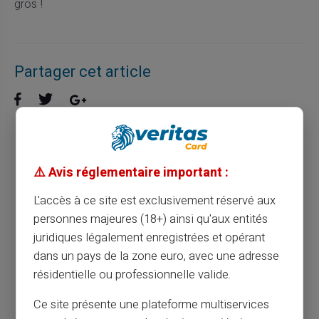
gros !
Partager cet article
Paiement de la caf : comment recevoir ses
⚠️ Avis réglementaire important :
prestations sociales ?
L'accès à ce site est exclusivement réservé aux
Article précédent
personnes majeures (18+) ainsi qu'aux entités
juridiques légalement enregistrées et opérant
dans un pays de la zone euro, avec une adresse
Les multiples avantages d’une carte sans
résidentielle ou professionnelle valide.
compte bancaire
Ce site présente une plateforme multiservices